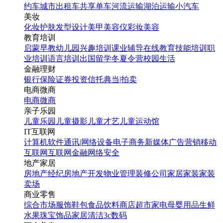
约车
城市出租车
共享单车
河流运输
湖泊运输
小汽车
美妆
化妆
护肤
发型设计
美甲
美容仪
彩妆
美容
教育培训
启蒙早教
幼儿园
兴趣培训
课业辅导
在线教育
技能培训
职
业培训
语言培训
出国留学
冬夏令营
校园生活
金融理财
银行
保险
证券投资
信托
典当|拍卖
电商微商
电商
微商
亲子乐园
儿童乐园
儿童摄影
儿童才艺
儿童运动馆
IT互联网
计算机软件
通讯|网络设备
电子商务
新媒体
广告营销
移动
互联网
互联网金融
网络安全
地产家居
房地产经纪
房地产开发
物业管理
装修公司
家居家装
家装
卖场
商业零售
综合市场
服饰鞋包
食品饮料
商店超市
家电
母婴用品
生鲜
水果
珠宝饰品
家居清洁
3c数码