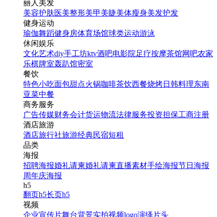
丽人美发
美容护肤
医美整形
美甲美睫
美体瘦身
美发护发
健身运动
瑜伽
舞蹈
健身房
体育场馆
球类运动
游泳
休闲娱乐
文化艺术
diy手工坊
ktv
酒吧
电影院
足疗按摩
茶馆
网吧
农家
乐
棋牌室
轰趴馆
密室
餐饮
特色小吃
面包甜点
火锅
咖啡茶饮
西餐
烧烤
日韩料理
东南
亚菜
中餐
商务服务
广告传媒
财务会计
货运物流
法律服务
投资担保
工商注册
酒店旅游
酒店
旅行社
旅游经典
民宿短租
品类
海报
招聘海报
婚礼请柬
婚礼请柬
直播素材
手绘海报
节日海报
周年庆海报
h5
翻页h5
长页h5
视频
企业宣传片
舞台背景
实拍视频
logo演绎
片头