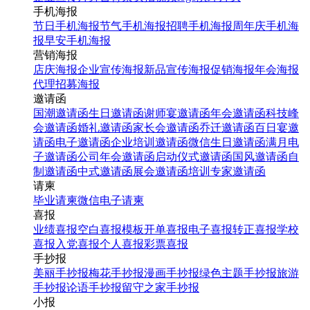
手机海报
节日手机海报
节气手机海报
招聘手机海报
周年庆手机海
报
早安手机海报
营销海报
店庆海报
企业宣传海报
新品宣传海报
促销海报
年会海报
代理招募海报
邀请函
国潮邀请函
生日邀请函
谢师宴邀请函
年会邀请函
科技峰
会邀请函
婚礼邀请函
家长会邀请函
乔迁邀请函
百日宴邀
请函
电子邀请函
企业培训邀请函
微信生日邀请函
满月电
子邀请函
公司年会邀请函
启动仪式邀请函
国风邀请函
自
制邀请函
中式邀请函
展会邀请函
培训专家邀请函
请柬
毕业请柬
微信电子请柬
喜报
业绩喜报
空白喜报模板
开单喜报
电子喜报
转正喜报
学校
喜报
入党喜报
个人喜报
彩票喜报
手抄报
美丽手抄报
梅花手抄报
漫画手抄报
绿色主题手抄报
旅游
手抄报
论语手抄报
留守之家手抄报
小报