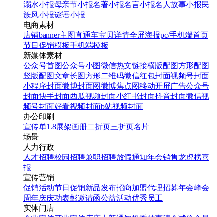
溺水小报
母亲节小报
名著小报
名言小报
名人故事小报
民
族风小报
谜语小报
电商素材
店铺banner
主图直通车
宝贝详情
全屏海报
pc/手机端首页
节日促销模板
手机端模板
新媒体素材
公众号首图
公众号小图
微信热文链接
横版配图
方形配图
竖版配图
文章长图
方形二维码
微信红包封面
视频号封面
小程序封面
微博封面图
微博焦点图
移动开屏广告
公众号
封面
快手封面
西瓜视频封面
小红书封面
抖音封面
微信视
频号封面
好看视频封面
b站视频封面
办公印刷
宣传单
1.8展架
画册
二折页
三折页
名片
场景
人力行政
人才招聘
校园招聘
兼职招聘
放假通知
年会
销售龙虎榜
喜
报
宣传营销
促销活动
节日促销
新品发布
招商加盟
代理招募
年会
峰会
周年庆
庆功表彰
邀请函
公益活动
优秀员工
实体门店