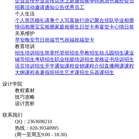
企业宣传
开业宣传
店庆
上新通知
换季特惠
清仓减价
会员
招募
活动邀请
通知公告
优秀员工
个人生活
个人简历
婚礼请柬
个人写真
旅行游记
聚合排队
毕业相册
情侣相册
宝宝相册
家庭相册
生日贺卡
寿宴贺卡
心情日签
关系维护
早安
晚安
节日祝福
节气祝福
祝福贺卡
教育培训
招生培训
招生简章
托管班招生
早教招生
幼儿园招生
课业
辅导招生
考研招生
职业技能培训招生
资格证书培训招生
语言培训招生
开学通知
课程促销
课程介绍
直播网课
课程
大纲
课程表
暑假班招生
艺术课招生
乐器课招生
设计学院
教程素材
技巧攻略
设计赏析
联系我们
QQ：2363698210
热线：020-39340995
(周一至周五9:00 - 18:30)