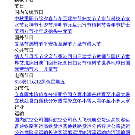
节日
国内传统节日
中秋
重阳节
除夕
春节
冬至
端午节
妇女节
节水节
科技节
泼
水节
女神节
七夕节
清明节
元旦
元宵节
植树节
青年节
护士
节
腊八节
小年
龙抬头
中元节
国外节日
复活节
感恩节
平安夜
圣诞节
万圣节
愚人节
公共节日
情人节
母亲节
父亲节
香港回归日
建党节
教师节
国庆节
世
界艾滋病日
澳门回归纪念日
妇女节
植树节
世界地球日
国
际劳动节
六一儿童节
电商节日
618
双11
双12
黑色星期五
24节气
立春
雨水
惊蛰
春分
清明
谷雨
立夏
小满
芒种
夏至
小暑
大暑
立秋
处暑
白露
秋分
寒露
霜降
立冬
小雪
大雪
冬至
小寒
大寒
行业
运输
国内航空公司
国际航空公司
私人飞机
航空货运
高铁客运
普通铁路客运
高铁货运
普通铁路货运
公路客运
公路货运
公路危险品运输
长途客运
船运
渡轮
河流运输
内河运输
网