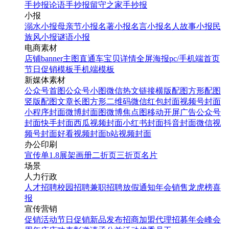
手抄报
论语手抄报
留守之家手抄报
小报
溺水小报
母亲节小报
名著小报
名言小报
名人故事小报
民
族风小报
谜语小报
电商素材
店铺banner
主图直通车
宝贝详情
全屏海报
pc/手机端首页
节日促销模板
手机端模板
新媒体素材
公众号首图
公众号小图
微信热文链接
横版配图
方形配图
竖版配图
文章长图
方形二维码
微信红包封面
视频号封面
小程序封面
微博封面图
微博焦点图
移动开屏广告
公众号
封面
快手封面
西瓜视频封面
小红书封面
抖音封面
微信视
频号封面
好看视频封面
b站视频封面
办公印刷
宣传单
1.8展架
画册
二折页
三折页
名片
场景
人力行政
人才招聘
校园招聘
兼职招聘
放假通知
年会
销售龙虎榜
喜
报
宣传营销
促销活动
节日促销
新品发布
招商加盟
代理招募
年会
峰会