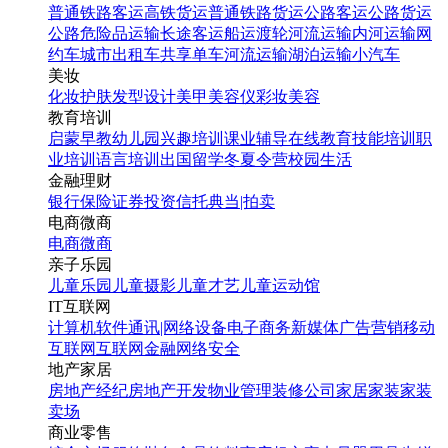
普通铁路客运
高铁货运
普通铁路货运
公路客运
公路货运
公路危险品运输
长途客运
船运
渡轮
河流运输
内河运输
网
约车
城市出租车
共享单车
河流运输
湖泊运输
小汽车
美妆
化妆
护肤
发型设计
美甲
美容仪
彩妆
美容
教育培训
启蒙早教
幼儿园
兴趣培训
课业辅导
在线教育
技能培训
职
业培训
语言培训
出国留学
冬夏令营
校园生活
金融理财
银行
保险
证券投资
信托
典当|拍卖
电商微商
电商
微商
亲子乐园
儿童乐园
儿童摄影
儿童才艺
儿童运动馆
IT互联网
计算机软件
通讯|网络设备
电子商务
新媒体
广告营销
移动
互联网
互联网金融
网络安全
地产家居
房地产经纪
房地产开发
物业管理
装修公司
家居家装
家装
卖场
商业零售