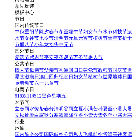
意见反馈
模板中心
节日
国内传统节日
中秋
重阳节
除夕
春节
冬至
端午节
妇女节
节水节
科技节
泼
水节
女神节
七夕节
清明节
元旦
元宵节
植树节
青年节
护士
节
腊八节
小年
龙抬头
中元节
国外节日
复活节
感恩节
平安夜
圣诞节
万圣节
愚人节
公共节日
情人节
母亲节
父亲节
香港回归日
建党节
教师节
国庆节
世
界艾滋病日
澳门回归纪念日
妇女节
植树节
世界地球日
国
际劳动节
六一儿童节
电商节日
618
双11
双12
黑色星期五
24节气
立春
雨水
惊蛰
春分
清明
谷雨
立夏
小满
芒种
夏至
小暑
大暑
立秋
处暑
白露
秋分
寒露
霜降
立冬
小雪
大雪
冬至
小寒
大寒
行业
运输
国内航空公司
国际航空公司
私人飞机
航空货运
高铁客运