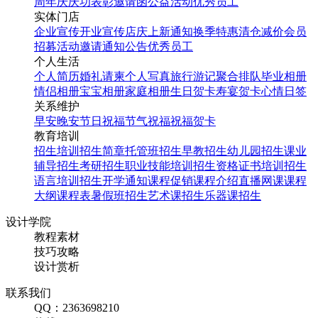
周年庆
庆功表彰
邀请函
公益活动
优秀员工
实体门店
企业宣传
开业宣传
店庆
上新通知
换季特惠
清仓减价
会员
招募
活动邀请
通知公告
优秀员工
个人生活
个人简历
婚礼请柬
个人写真
旅行游记
聚合排队
毕业相册
情侣相册
宝宝相册
家庭相册
生日贺卡
寿宴贺卡
心情日签
关系维护
早安
晚安
节日祝福
节气祝福
祝福贺卡
教育培训
招生培训
招生简章
托管班招生
早教招生
幼儿园招生
课业
辅导招生
考研招生
职业技能培训招生
资格证书培训招生
语言培训招生
开学通知
课程促销
课程介绍
直播网课
课程
大纲
课程表
暑假班招生
艺术课招生
乐器课招生
设计学院
教程素材
技巧攻略
设计赏析
联系我们
QQ：2363698210