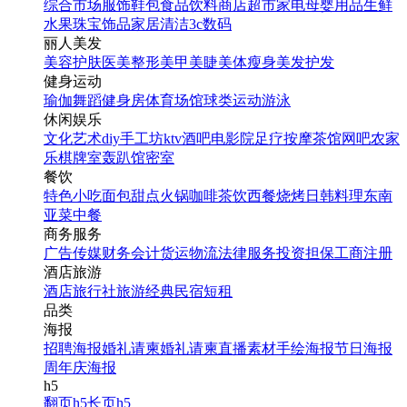
综合市场
服饰鞋包
食品饮料
商店超市
家电
母婴用品
生鲜
水果
珠宝饰品
家居清洁
3c数码
丽人美发
美容护肤
医美整形
美甲美睫
美体瘦身
美发护发
健身运动
瑜伽
舞蹈
健身房
体育场馆
球类运动
游泳
休闲娱乐
文化艺术
diy手工坊
ktv
酒吧
电影院
足疗按摩
茶馆
网吧
农家
乐
棋牌室
轰趴馆
密室
餐饮
特色小吃
面包甜点
火锅
咖啡茶饮
西餐
烧烤
日韩料理
东南
亚菜
中餐
商务服务
广告传媒
财务会计
货运物流
法律服务
投资担保
工商注册
酒店旅游
酒店
旅行社
旅游经典
民宿短租
品类
海报
招聘海报
婚礼请柬
婚礼请柬
直播素材
手绘海报
节日海报
周年庆海报
h5
翻页h5
长页h5