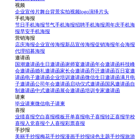
视频
企业宣传片
舞台背景
实拍视频
logo演绎
片头
手机海报
节日手机海报
节气手机海报
招聘手机海报
周年庆手机海
报
早安手机海报
营销海报
店庆海报
企业宣传海报
新品宣传海报
促销海报
年会海报
代理招募海报
邀请函
国潮邀请函
生日邀请函
谢师宴邀请函
年会邀请函
科技峰
会邀请函
婚礼邀请函
家长会邀请函
乔迁邀请函
百日宴邀
请函
电子邀请函
企业培训邀请函
微信生日邀请函
满月电
子邀请函
公司年会邀请函
启动仪式邀请函
国风邀请函
自
制邀请函
中式邀请函
展会邀请函
培训专家邀请函
请柬
毕业请柬
微信电子请柬
喜报
业绩喜报
空白喜报模板
开单喜报
电子喜报
转正喜报
学校
喜报
入党喜报
个人喜报
彩票喜报
手抄报
美丽手抄报
梅花手抄报
漫画手抄报
绿色主题手抄报
旅游