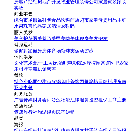
房地产经纪
房地产开发
物业管理
装修公司
家居家装
家装
卖场
商业零售
综合市场
服饰鞋包
食品饮料
商店超市
家电
母婴用品
生鲜
水果
珠宝饰品
家居清洁
3c数码
丽人美发
美容护肤
医美整形
美甲美睫
美体瘦身
美发护发
健身运动
瑜伽
舞蹈
健身房
体育场馆
球类运动
游泳
休闲娱乐
文化艺术
diy手工坊
ktv
酒吧
电影院
足疗按摩
茶馆
网吧
农家
乐
棋牌室
轰趴馆
密室
餐饮
特色小吃
面包甜点
火锅
咖啡茶饮
西餐
烧烤
日韩料理
东南
亚菜
中餐
商务服务
广告传媒
财务会计
货运物流
法律服务
投资担保
工商注册
酒店旅游
酒店
旅行社
旅游经典
民宿短租
品类
海报
招聘海报
婚礼请柬
婚礼请柬
直播素材
手绘海报
节日海报