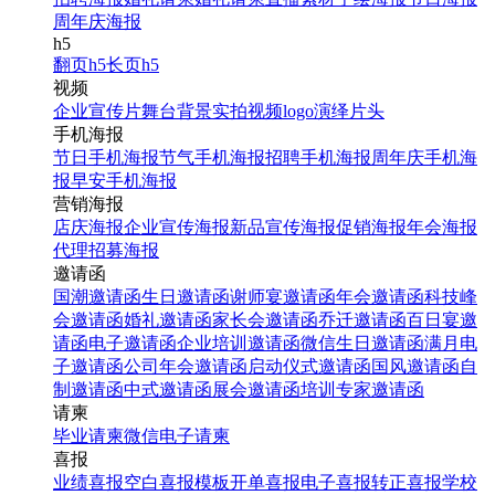
周年庆海报
h5
翻页h5
长页h5
视频
企业宣传片
舞台背景
实拍视频
logo演绎
片头
手机海报
节日手机海报
节气手机海报
招聘手机海报
周年庆手机海
报
早安手机海报
营销海报
店庆海报
企业宣传海报
新品宣传海报
促销海报
年会海报
代理招募海报
邀请函
国潮邀请函
生日邀请函
谢师宴邀请函
年会邀请函
科技峰
会邀请函
婚礼邀请函
家长会邀请函
乔迁邀请函
百日宴邀
请函
电子邀请函
企业培训邀请函
微信生日邀请函
满月电
子邀请函
公司年会邀请函
启动仪式邀请函
国风邀请函
自
制邀请函
中式邀请函
展会邀请函
培训专家邀请函
请柬
毕业请柬
微信电子请柬
喜报
业绩喜报
空白喜报模板
开单喜报
电子喜报
转正喜报
学校