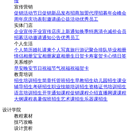
报
宣传营销
促销活动
节日促销
新品发布
招商加盟
代理招募
年会
峰会
周年庆
庆功表彰
邀请函
公益活动
优秀员工
实体门店
企业宣传
开业宣传
店庆
上新通知
换季特惠
清仓减价
会员
招募
活动邀请
通知公告
优秀员工
个人生活
个人简历
婚礼请柬
个人写真
旅行游记
聚合排队
毕业相册
情侣相册
宝宝相册
家庭相册
生日贺卡
寿宴贺卡
心情日签
关系维护
早安
晚安
节日祝福
节气祝福
祝福贺卡
教育培训
招生培训
招生简章
托管班招生
早教招生
幼儿园招生
课业
辅导招生
考研招生
职业技能培训招生
资格证书培训招生
语言培训招生
开学通知
课程促销
课程介绍
直播网课
课程
大纲
课程表
暑假班招生
艺术课招生
乐器课招生
设计学院
教程素材
技巧攻略
设计赏析