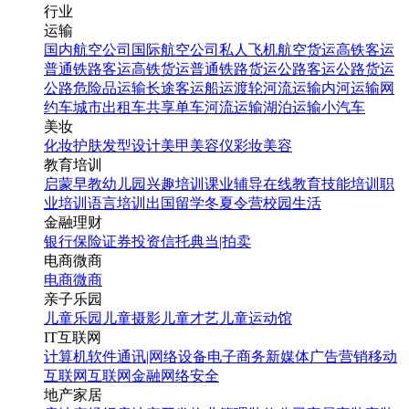
行业
运输
国内航空公司
国际航空公司
私人飞机
航空货运
高铁客运
普通铁路客运
高铁货运
普通铁路货运
公路客运
公路货运
公路危险品运输
长途客运
船运
渡轮
河流运输
内河运输
网
约车
城市出租车
共享单车
河流运输
湖泊运输
小汽车
美妆
化妆
护肤
发型设计
美甲
美容仪
彩妆
美容
教育培训
启蒙早教
幼儿园
兴趣培训
课业辅导
在线教育
技能培训
职
业培训
语言培训
出国留学
冬夏令营
校园生活
金融理财
银行
保险
证券投资
信托
典当|拍卖
电商微商
电商
微商
亲子乐园
儿童乐园
儿童摄影
儿童才艺
儿童运动馆
IT互联网
计算机软件
通讯|网络设备
电子商务
新媒体
广告营销
移动
互联网
互联网金融
网络安全
地产家居