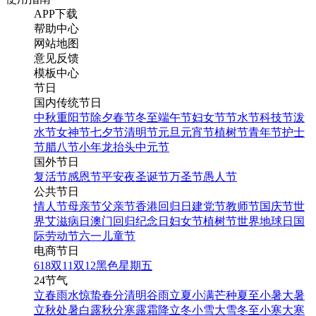
APP下载
帮助中心
网站地图
意见反馈
模板中心
节日
国内传统节日
中秋
重阳节
除夕
春节
冬至
端午节
妇女节
节水节
科技节
泼
水节
女神节
七夕节
清明节
元旦
元宵节
植树节
青年节
护士
节
腊八节
小年
龙抬头
中元节
国外节日
复活节
感恩节
平安夜
圣诞节
万圣节
愚人节
公共节日
情人节
母亲节
父亲节
香港回归日
建党节
教师节
国庆节
世
界艾滋病日
澳门回归纪念日
妇女节
植树节
世界地球日
国
际劳动节
六一儿童节
电商节日
618
双11
双12
黑色星期五
24节气
立春
雨水
惊蛰
春分
清明
谷雨
立夏
小满
芒种
夏至
小暑
大暑
立秋
处暑
白露
秋分
寒露
霜降
立冬
小雪
大雪
冬至
小寒
大寒