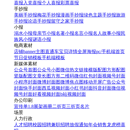
喜报
入党喜报
个人喜报
彩票喜报
手抄报
美丽手抄报
梅花手抄报
漫画手抄报
绿色主题手抄报
旅游
手抄报
论语手抄报
留守之家手抄报
小报
溺水小报
母亲节小报
名著小报
名言小报
名人故事小报
民
族风小报
谜语小报
电商素材
店铺banner
主图直通车
宝贝详情
全屏海报
pc/手机端首页
节日促销模板
手机端模板
新媒体素材
公众号首图
公众号小图
微信热文链接
横版配图
方形配图
竖版配图
文章长图
方形二维码
微信红包封面
视频号封面
小程序封面
微博封面图
微博焦点图
移动开屏广告
公众号
封面
快手封面
西瓜视频封面
小红书封面
抖音封面
微信视
频号封面
好看视频封面
b站视频封面
办公印刷
宣传单
1.8展架
画册
二折页
三折页
名片
场景
人力行政
人才招聘
校园招聘
兼职招聘
放假通知
年会
销售龙虎榜
喜