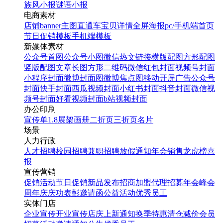
族风小报
谜语小报
电商素材
店铺banner
主图直通车
宝贝详情
全屏海报
pc/手机端首页
节日促销模板
手机端模板
新媒体素材
公众号首图
公众号小图
微信热文链接
横版配图
方形配图
竖版配图
文章长图
方形二维码
微信红包封面
视频号封面
小程序封面
微博封面图
微博焦点图
移动开屏广告
公众号
封面
快手封面
西瓜视频封面
小红书封面
抖音封面
微信视
频号封面
好看视频封面
b站视频封面
办公印刷
宣传单
1.8展架
画册
二折页
三折页
名片
场景
人力行政
人才招聘
校园招聘
兼职招聘
放假通知
年会
销售龙虎榜
喜
报
宣传营销
促销活动
节日促销
新品发布
招商加盟
代理招募
年会
峰会
周年庆
庆功表彰
邀请函
公益活动
优秀员工
实体门店
企业宣传
开业宣传
店庆
上新通知
换季特惠
清仓减价
会员