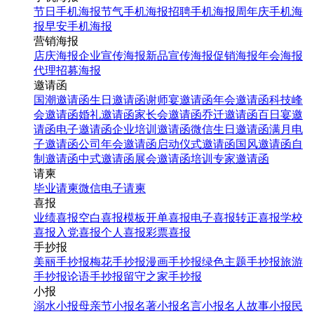
节日手机海报
节气手机海报
招聘手机海报
周年庆手机海
报
早安手机海报
营销海报
店庆海报
企业宣传海报
新品宣传海报
促销海报
年会海报
代理招募海报
邀请函
国潮邀请函
生日邀请函
谢师宴邀请函
年会邀请函
科技峰
会邀请函
婚礼邀请函
家长会邀请函
乔迁邀请函
百日宴邀
请函
电子邀请函
企业培训邀请函
微信生日邀请函
满月电
子邀请函
公司年会邀请函
启动仪式邀请函
国风邀请函
自
制邀请函
中式邀请函
展会邀请函
培训专家邀请函
请柬
毕业请柬
微信电子请柬
喜报
业绩喜报
空白喜报模板
开单喜报
电子喜报
转正喜报
学校
喜报
入党喜报
个人喜报
彩票喜报
手抄报
美丽手抄报
梅花手抄报
漫画手抄报
绿色主题手抄报
旅游
手抄报
论语手抄报
留守之家手抄报
小报
溺水小报
母亲节小报
名著小报
名言小报
名人故事小报
民