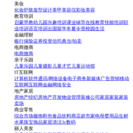
美妆
化妆
护肤
发型设计
美甲
美容仪
彩妆
美容
教育培训
启蒙早教
幼儿园
兴趣培训
课业辅导
在线教育
技能培训
职
业培训
语言培训
出国留学
冬夏令营
校园生活
金融理财
银行
保险
证券投资
信托
典当|拍卖
电商微商
电商
微商
亲子乐园
儿童乐园
儿童摄影
儿童才艺
儿童运动馆
IT互联网
计算机软件
通讯|网络设备
电子商务
新媒体
广告营销
移动
互联网
互联网金融
网络安全
地产家居
房地产经纪
房地产开发
物业管理
装修公司
家居家装
家装
卖场
商业零售
综合市场
服饰鞋包
食品饮料
商店超市
家电
母婴用品
生鲜
水果
珠宝饰品
家居清洁
3c数码
丽人美发