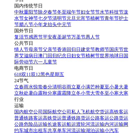
国内传统节日
中秋
重阳节
除夕
春节
冬至
端午节
妇女节
节水节
科技节
泼
水节
女神节
七夕节
清明节
元旦
元宵节
植树节
青年节
护士
节
腊八节
小年
龙抬头
中元节
国外节日
复活节
感恩节
平安夜
圣诞节
万圣节
愚人节
公共节日
情人节
母亲节
父亲节
香港回归日
建党节
教师节
国庆节
世
界艾滋病日
澳门回归纪念日
妇女节
植树节
世界地球日
国
际劳动节
六一儿童节
电商节日
618
双11
双12
黑色星期五
24节气
立春
雨水
惊蛰
春分
清明
谷雨
立夏
小满
芒种
夏至
小暑
大暑
立秋
处暑
白露
秋分
寒露
霜降
立冬
小雪
大雪
冬至
小寒
大寒
行业
运输
国内航空公司
国际航空公司
私人飞机
航空货运
高铁客运
普通铁路客运
高铁货运
普通铁路货运
公路客运
公路货运
公路危险品运输
长途客运
船运
渡轮
河流运输
内河运输
网
约车
城市出租车
共享单车
河流运输
湖泊运输
小汽车