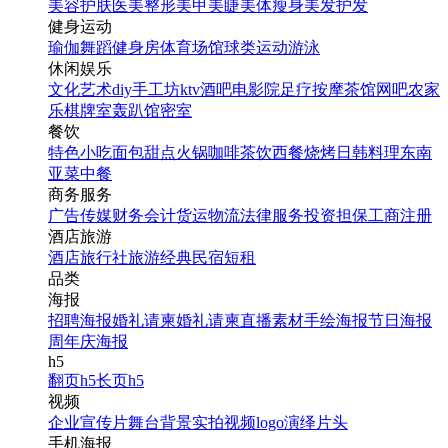
美容护肤
医美整形
美甲美睫
美体瘦身
美发护发
健身运动
瑜伽
舞蹈
健身房
体育场馆
球类运动
游泳
休闲娱乐
文化艺术
diy手工坊
ktv
酒吧
电影院
足疗按摩
茶馆
网吧
农家
乐
棋牌室
轰趴馆
密室
餐饮
特色小吃
面包甜点
火锅
咖啡茶饮
西餐
烧烤
日韩料理
东南
亚菜
中餐
商务服务
广告传媒
财务会计
货运物流
法律服务
投资担保
工商注册
酒店旅游
酒店
旅行社
旅游经典
民宿短租
品类
海报
招聘海报
婚礼请柬
婚礼请柬
直播素材
手绘海报
节日海报
周年庆海报
h5
翻页h5
长页h5
视频
企业宣传片
舞台背景
实拍视频
logo演绎
片头
手机海报