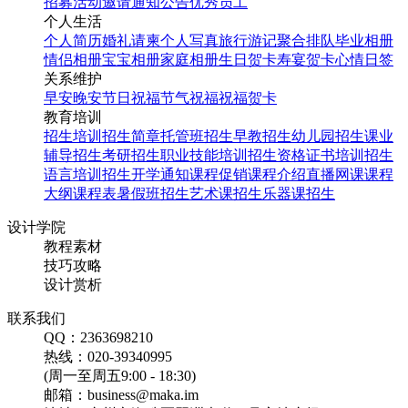
招募
活动邀请
通知公告
优秀员工
个人生活
个人简历
婚礼请柬
个人写真
旅行游记
聚合排队
毕业相册
情侣相册
宝宝相册
家庭相册
生日贺卡
寿宴贺卡
心情日签
关系维护
早安
晚安
节日祝福
节气祝福
祝福贺卡
教育培训
招生培训
招生简章
托管班招生
早教招生
幼儿园招生
课业
辅导招生
考研招生
职业技能培训招生
资格证书培训招生
语言培训招生
开学通知
课程促销
课程介绍
直播网课
课程
大纲
课程表
暑假班招生
艺术课招生
乐器课招生
设计学院
教程素材
技巧攻略
设计赏析
联系我们
QQ：2363698210
热线：020-39340995
(周一至周五9:00 - 18:30)
邮箱：business@maka.im