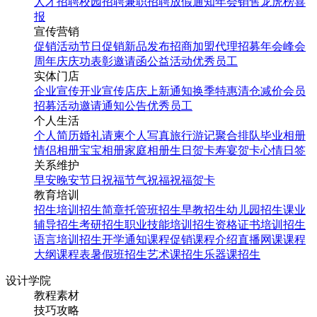
人才招聘
校园招聘
兼职招聘
放假通知
年会
销售龙虎榜
喜
报
宣传营销
促销活动
节日促销
新品发布
招商加盟
代理招募
年会
峰会
周年庆
庆功表彰
邀请函
公益活动
优秀员工
实体门店
企业宣传
开业宣传
店庆
上新通知
换季特惠
清仓减价
会员
招募
活动邀请
通知公告
优秀员工
个人生活
个人简历
婚礼请柬
个人写真
旅行游记
聚合排队
毕业相册
情侣相册
宝宝相册
家庭相册
生日贺卡
寿宴贺卡
心情日签
关系维护
早安
晚安
节日祝福
节气祝福
祝福贺卡
教育培训
招生培训
招生简章
托管班招生
早教招生
幼儿园招生
课业
辅导招生
考研招生
职业技能培训招生
资格证书培训招生
语言培训招生
开学通知
课程促销
课程介绍
直播网课
课程
大纲
课程表
暑假班招生
艺术课招生
乐器课招生
设计学院
教程素材
技巧攻略