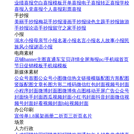
业绩喜报
空白喜报模板
开单喜报
电子喜报
转正喜报
学校
喜报
入党喜报
个人喜报
彩票喜报
手抄报
美丽手抄报
梅花手抄报
漫画手抄报
绿色主题手抄报
旅游
手抄报
论语手抄报
留守之家手抄报
小报
溺水小报
母亲节小报
名著小报
名言小报
名人故事小报
民
族风小报
谜语小报
电商素材
店铺banner
主图直通车
宝贝详情
全屏海报
pc/手机端首页
节日促销模板
手机端模板
新媒体素材
公众号首图
公众号小图
微信热文链接
横版配图
方形配图
竖版配图
文章长图
方形二维码
微信红包封面
视频号封面
小程序封面
微博封面图
微博焦点图
移动开屏广告
公众号
封面
快手封面
西瓜视频封面
小红书封面
抖音封面
微信视
频号封面
好看视频封面
b站视频封面
办公印刷
宣传单
1.8展架
画册
二折页
三折页
名片
场景
人力行政