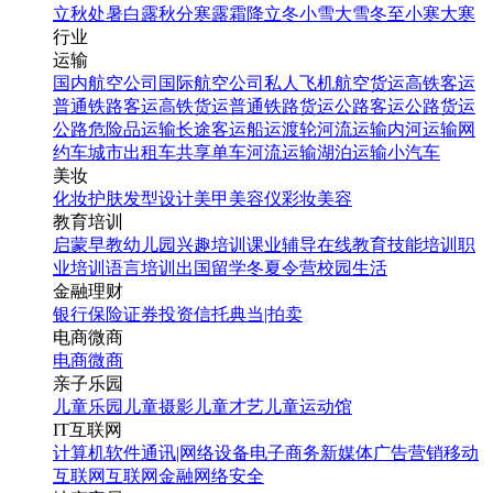
立秋
处暑
白露
秋分
寒露
霜降
立冬
小雪
大雪
冬至
小寒
大寒
行业
运输
国内航空公司
国际航空公司
私人飞机
航空货运
高铁客运
普通铁路客运
高铁货运
普通铁路货运
公路客运
公路货运
公路危险品运输
长途客运
船运
渡轮
河流运输
内河运输
网
约车
城市出租车
共享单车
河流运输
湖泊运输
小汽车
美妆
化妆
护肤
发型设计
美甲
美容仪
彩妆
美容
教育培训
启蒙早教
幼儿园
兴趣培训
课业辅导
在线教育
技能培训
职
业培训
语言培训
出国留学
冬夏令营
校园生活
金融理财
银行
保险
证券投资
信托
典当|拍卖
电商微商
电商
微商
亲子乐园
儿童乐园
儿童摄影
儿童才艺
儿童运动馆
IT互联网
计算机软件
通讯|网络设备
电子商务
新媒体
广告营销
移动
互联网
互联网金融
网络安全