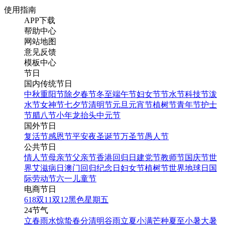
使用指南
APP下载
帮助中心
网站地图
意见反馈
模板中心
节日
国内传统节日
中秋
重阳节
除夕
春节
冬至
端午节
妇女节
节水节
科技节
泼
水节
女神节
七夕节
清明节
元旦
元宵节
植树节
青年节
护士
节
腊八节
小年
龙抬头
中元节
国外节日
复活节
感恩节
平安夜
圣诞节
万圣节
愚人节
公共节日
情人节
母亲节
父亲节
香港回归日
建党节
教师节
国庆节
世
界艾滋病日
澳门回归纪念日
妇女节
植树节
世界地球日
国
际劳动节
六一儿童节
电商节日
618
双11
双12
黑色星期五
24节气
立春
雨水
惊蛰
春分
清明
谷雨
立夏
小满
芒种
夏至
小暑
大暑