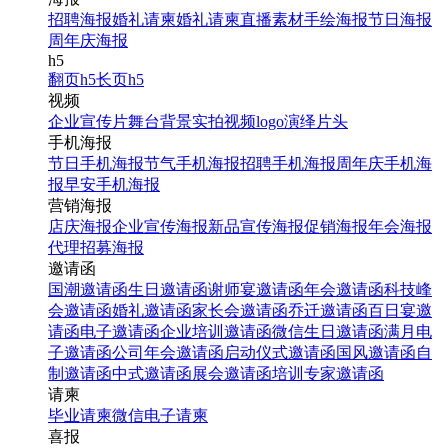
招聘海报
婚礼请柬
婚礼请柬
直播素材
手绘海报
节日海报
周年庆海报
h5
翻页h5
长页h5
视频
企业宣传片
舞台背景
实拍视频
logo演绎
片头
手机海报
节日手机海报
节气手机海报
招聘手机海报
周年庆手机海
报
早安手机海报
营销海报
店庆海报
企业宣传海报
新品宣传海报
促销海报
年会海报
代理招募海报
邀请函
国潮邀请函
生日邀请函
谢师宴邀请函
年会邀请函
科技峰
会邀请函
婚礼邀请函
家长会邀请函
乔迁邀请函
百日宴邀
请函
电子邀请函
企业培训邀请函
微信生日邀请函
满月电
子邀请函
公司年会邀请函
启动仪式邀请函
国风邀请函
自
制邀请函
中式邀请函
展会邀请函
培训专家邀请函
请柬
毕业请柬
微信电子请柬
喜报