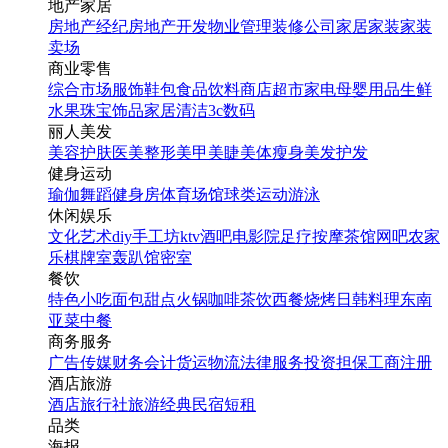
地产家居
房地产经纪
房地产开发
物业管理
装修公司
家居家装
家装
卖场
商业零售
综合市场
服饰鞋包
食品饮料
商店超市
家电
母婴用品
生鲜
水果
珠宝饰品
家居清洁
3c数码
丽人美发
美容护肤
医美整形
美甲美睫
美体瘦身
美发护发
健身运动
瑜伽
舞蹈
健身房
体育场馆
球类运动
游泳
休闲娱乐
文化艺术
diy手工坊
ktv
酒吧
电影院
足疗按摩
茶馆
网吧
农家
乐
棋牌室
轰趴馆
密室
餐饮
特色小吃
面包甜点
火锅
咖啡茶饮
西餐
烧烤
日韩料理
东南
亚菜
中餐
商务服务
广告传媒
财务会计
货运物流
法律服务
投资担保
工商注册
酒店旅游
酒店
旅行社
旅游经典
民宿短租
品类
海报