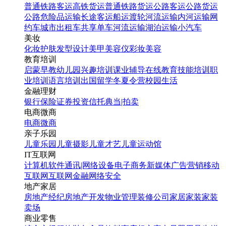
普通铁路客运
高铁货运
普通铁路货运
公路客运
公路货运
公路危险品运输
长途客运
船运
渡轮
河流运输
内河运输
网
约车
城市出租车
共享单车
河流运输
湖泊运输
小汽车
美妆
化妆
护肤
发型设计
美甲
美容仪
彩妆
美容
教育培训
启蒙早教
幼儿园
兴趣培训
课业辅导
在线教育
技能培训
职
业培训
语言培训
出国留学
冬夏令营
校园生活
金融理财
银行
保险
证券投资
信托
典当|拍卖
电商微商
电商
微商
亲子乐园
儿童乐园
儿童摄影
儿童才艺
儿童运动馆
IT互联网
计算机软件
通讯|网络设备
电子商务
新媒体
广告营销
移动
互联网
互联网金融
网络安全
地产家居
房地产经纪
房地产开发
物业管理
装修公司
家居家装
家装
卖场
商业零售