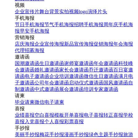
视频
企业宣传片
舞台背景
实拍视频
logo演绎
片头
手机海报
节日手机海报
节气手机海报
招聘手机海报
周年庆手机海
报
早安手机海报
营销海报
店庆海报
企业宣传海报
新品宣传海报
促销海报
年会海报
代理招募海报
邀请函
国潮邀请函
生日邀请函
谢师宴邀请函
年会邀请函
科技峰
会邀请函
婚礼邀请函
家长会邀请函
乔迁邀请函
百日宴邀
请函
电子邀请函
企业培训邀请函
微信生日邀请函
满月电
子邀请函
公司年会邀请函
启动仪式邀请函
国风邀请函
自
制邀请函
中式邀请函
展会邀请函
培训专家邀请函
请柬
毕业请柬
微信电子请柬
喜报
业绩喜报
空白喜报模板
开单喜报
电子喜报
转正喜报
学校
喜报
入党喜报
个人喜报
彩票喜报
手抄报
美丽手抄报
梅花手抄报
漫画手抄报
绿色主题手抄报
旅游