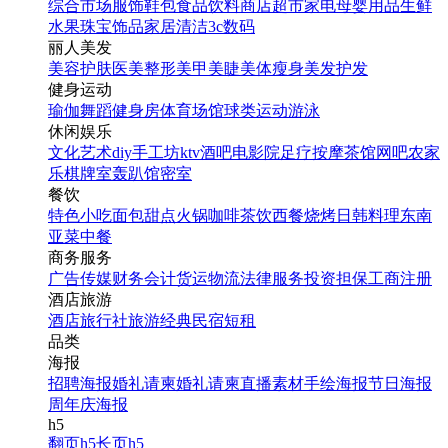
综合市场
服饰鞋包
食品饮料
商店超市
家电
母婴用品
生鲜
水果
珠宝饰品
家居清洁
3c数码
丽人美发
美容护肤
医美整形
美甲美睫
美体瘦身
美发护发
健身运动
瑜伽
舞蹈
健身房
体育场馆
球类运动
游泳
休闲娱乐
文化艺术
diy手工坊
ktv
酒吧
电影院
足疗按摩
茶馆
网吧
农家
乐
棋牌室
轰趴馆
密室
餐饮
特色小吃
面包甜点
火锅
咖啡茶饮
西餐
烧烤
日韩料理
东南
亚菜
中餐
商务服务
广告传媒
财务会计
货运物流
法律服务
投资担保
工商注册
酒店旅游
酒店
旅行社
旅游经典
民宿短租
品类
海报
招聘海报
婚礼请柬
婚礼请柬
直播素材
手绘海报
节日海报
周年庆海报
h5
翻页h5
长页h5