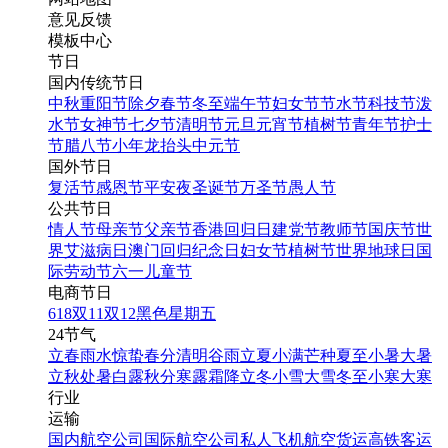
意见反馈
模板中心
节日
国内传统节日
中秋
重阳节
除夕
春节
冬至
端午节
妇女节
节水节
科技节
泼
水节
女神节
七夕节
清明节
元旦
元宵节
植树节
青年节
护士
节
腊八节
小年
龙抬头
中元节
国外节日
复活节
感恩节
平安夜
圣诞节
万圣节
愚人节
公共节日
情人节
母亲节
父亲节
香港回归日
建党节
教师节
国庆节
世
界艾滋病日
澳门回归纪念日
妇女节
植树节
世界地球日
国
际劳动节
六一儿童节
电商节日
618
双11
双12
黑色星期五
24节气
立春
雨水
惊蛰
春分
清明
谷雨
立夏
小满
芒种
夏至
小暑
大暑
立秋
处暑
白露
秋分
寒露
霜降
立冬
小雪
大雪
冬至
小寒
大寒
行业
运输
国内航空公司
国际航空公司
私人飞机
航空货运
高铁客运