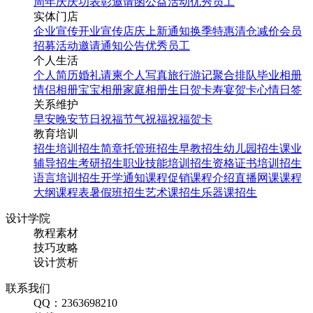
周年庆
庆功表彰
邀请函
公益活动
优秀员工
实体门店
企业宣传
开业宣传
店庆
上新通知
换季特惠
清仓减价
会员
招募
活动邀请
通知公告
优秀员工
个人生活
个人简历
婚礼请柬
个人写真
旅行游记
聚合排队
毕业相册
情侣相册
宝宝相册
家庭相册
生日贺卡
寿宴贺卡
心情日签
关系维护
早安
晚安
节日祝福
节气祝福
祝福贺卡
教育培训
招生培训
招生简章
托管班招生
早教招生
幼儿园招生
课业
辅导招生
考研招生
职业技能培训招生
资格证书培训招生
语言培训招生
开学通知
课程促销
课程介绍
直播网课
课程
大纲
课程表
暑假班招生
艺术课招生
乐器课招生
设计学院
教程素材
技巧攻略
设计赏析
联系我们
QQ：2363698210