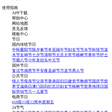
使用指南
APP下载
帮助中心
网站地图
意见反馈
模板中心
节日
国内传统节日
中秋
重阳节
除夕
春节
冬至
端午节
妇女节
节水节
科技节
泼
水节
女神节
七夕节
清明节
元旦
元宵节
植树节
青年节
护士
节
腊八节
小年
龙抬头
中元节
国外节日
复活节
感恩节
平安夜
圣诞节
万圣节
愚人节
公共节日
情人节
母亲节
父亲节
香港回归日
建党节
教师节
国庆节
世
界艾滋病日
澳门回归纪念日
妇女节
植树节
世界地球日
国
际劳动节
六一儿童节
电商节日
618
双11
双12
黑色星期五
24节气