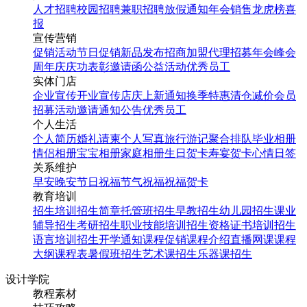
人才招聘
校园招聘
兼职招聘
放假通知
年会
销售龙虎榜
喜
报
宣传营销
促销活动
节日促销
新品发布
招商加盟
代理招募
年会
峰会
周年庆
庆功表彰
邀请函
公益活动
优秀员工
实体门店
企业宣传
开业宣传
店庆
上新通知
换季特惠
清仓减价
会员
招募
活动邀请
通知公告
优秀员工
个人生活
个人简历
婚礼请柬
个人写真
旅行游记
聚合排队
毕业相册
情侣相册
宝宝相册
家庭相册
生日贺卡
寿宴贺卡
心情日签
关系维护
早安
晚安
节日祝福
节气祝福
祝福贺卡
教育培训
招生培训
招生简章
托管班招生
早教招生
幼儿园招生
课业
辅导招生
考研招生
职业技能培训招生
资格证书培训招生
语言培训招生
开学通知
课程促销
课程介绍
直播网课
课程
大纲
课程表
暑假班招生
艺术课招生
乐器课招生
设计学院
教程素材