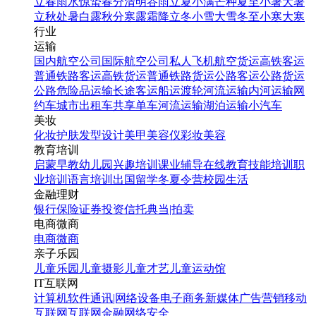
立春
雨水
惊蛰
春分
清明
谷雨
立夏
小满
芒种
夏至
小暑
大暑
立秋
处暑
白露
秋分
寒露
霜降
立冬
小雪
大雪
冬至
小寒
大寒
行业
运输
国内航空公司
国际航空公司
私人飞机
航空货运
高铁客运
普通铁路客运
高铁货运
普通铁路货运
公路客运
公路货运
公路危险品运输
长途客运
船运
渡轮
河流运输
内河运输
网
约车
城市出租车
共享单车
河流运输
湖泊运输
小汽车
美妆
化妆
护肤
发型设计
美甲
美容仪
彩妆
美容
教育培训
启蒙早教
幼儿园
兴趣培训
课业辅导
在线教育
技能培训
职
业培训
语言培训
出国留学
冬夏令营
校园生活
金融理财
银行
保险
证券投资
信托
典当|拍卖
电商微商
电商
微商
亲子乐园
儿童乐园
儿童摄影
儿童才艺
儿童运动馆
IT互联网
计算机软件
通讯|网络设备
电子商务
新媒体
广告营销
移动
互联网
互联网金融
网络安全