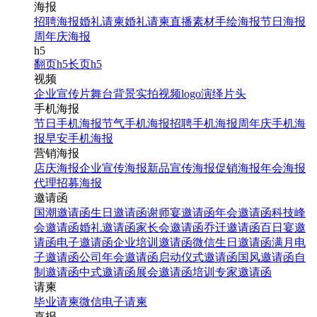
海报
招聘海报
婚礼请柬
婚礼请柬
直播素材
手绘海报
节日海报
周年庆海报
h5
翻页h5
长页h5
视频
企业宣传片
舞台背景
实拍视频
logo演绎
片头
手机海报
节日手机海报
节气手机海报
招聘手机海报
周年庆手机海
报
早安手机海报
营销海报
店庆海报
企业宣传海报
新品宣传海报
促销海报
年会海报
代理招募海报
邀请函
国潮邀请函
生日邀请函
谢师宴邀请函
年会邀请函
科技峰
会邀请函
婚礼邀请函
家长会邀请函
乔迁邀请函
百日宴邀
请函
电子邀请函
企业培训邀请函
微信生日邀请函
满月电
子邀请函
公司年会邀请函
启动仪式邀请函
国风邀请函
自
制邀请函
中式邀请函
展会邀请函
培训专家邀请函
请柬
毕业请柬
微信电子请柬
喜报