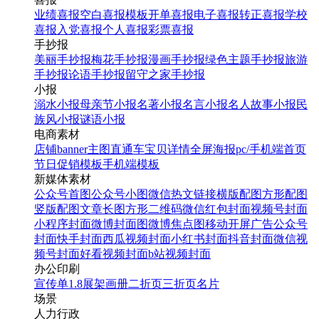
业绩喜报
空白喜报模板
开单喜报
电子喜报
转正喜报
学校
喜报
入党喜报
个人喜报
彩票喜报
手抄报
美丽手抄报
梅花手抄报
漫画手抄报
绿色主题手抄报
旅游
手抄报
论语手抄报
留守之家手抄报
小报
溺水小报
母亲节小报
名著小报
名言小报
名人故事小报
民
族风小报
谜语小报
电商素材
店铺banner
主图直通车
宝贝详情
全屏海报
pc/手机端首页
节日促销模板
手机端模板
新媒体素材
公众号首图
公众号小图
微信热文链接
横版配图
方形配图
竖版配图
文章长图
方形二维码
微信红包封面
视频号封面
小程序封面
微博封面图
微博焦点图
移动开屏广告
公众号
封面
快手封面
西瓜视频封面
小红书封面
抖音封面
微信视
频号封面
好看视频封面
b站视频封面
办公印刷
宣传单
1.8展架
画册
二折页
三折页
名片
场景
人力行政