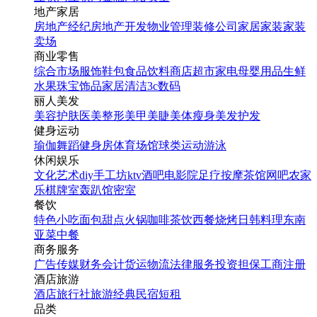
地产家居
房地产经纪
房地产开发
物业管理
装修公司
家居家装
家装
卖场
商业零售
综合市场
服饰鞋包
食品饮料
商店超市
家电
母婴用品
生鲜
水果
珠宝饰品
家居清洁
3c数码
丽人美发
美容护肤
医美整形
美甲美睫
美体瘦身
美发护发
健身运动
瑜伽
舞蹈
健身房
体育场馆
球类运动
游泳
休闲娱乐
文化艺术
diy手工坊
ktv
酒吧
电影院
足疗按摩
茶馆
网吧
农家
乐
棋牌室
轰趴馆
密室
餐饮
特色小吃
面包甜点
火锅
咖啡茶饮
西餐
烧烤
日韩料理
东南
亚菜
中餐
商务服务
广告传媒
财务会计
货运物流
法律服务
投资担保
工商注册
酒店旅游
酒店
旅行社
旅游经典
民宿短租
品类