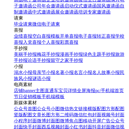
子邀请函
公司年会邀请函
启动仪式邀请函
国风邀请函
自
制邀请函
中式邀请函
展会邀请函
培训专家邀请函
请柬
毕业请柬
微信电子请柬
喜报
业绩喜报
空白喜报模板
开单喜报
电子喜报
转正喜报
学校
喜报
入党喜报
个人喜报
彩票喜报
手抄报
美丽手抄报
梅花手抄报
漫画手抄报
绿色主题手抄报
旅游
手抄报
论语手抄报
留守之家手抄报
小报
溺水小报
母亲节小报
名著小报
名言小报
名人故事小报
民
族风小报
谜语小报
电商素材
店铺banner
主图直通车
宝贝详情
全屏海报
pc/手机端首页
节日促销模板
手机端模板
新媒体素材
公众号首图
公众号小图
微信热文链接
横版配图
方形配图
竖版配图
文章长图
方形二维码
微信红包封面
视频号封面
小程序封面
微博封面图
微博焦点图
移动开屏广告
公众号
封面
快手封面
西瓜视频封面
小红书封面
抖音封面
微信视