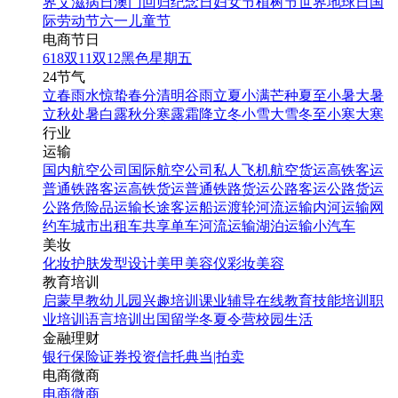
界艾滋病日
澳门回归纪念日
妇女节
植树节
世界地球日
国
际劳动节
六一儿童节
电商节日
618
双11
双12
黑色星期五
24节气
立春
雨水
惊蛰
春分
清明
谷雨
立夏
小满
芒种
夏至
小暑
大暑
立秋
处暑
白露
秋分
寒露
霜降
立冬
小雪
大雪
冬至
小寒
大寒
行业
运输
国内航空公司
国际航空公司
私人飞机
航空货运
高铁客运
普通铁路客运
高铁货运
普通铁路货运
公路客运
公路货运
公路危险品运输
长途客运
船运
渡轮
河流运输
内河运输
网
约车
城市出租车
共享单车
河流运输
湖泊运输
小汽车
美妆
化妆
护肤
发型设计
美甲
美容仪
彩妆
美容
教育培训
启蒙早教
幼儿园
兴趣培训
课业辅导
在线教育
技能培训
职
业培训
语言培训
出国留学
冬夏令营
校园生活
金融理财
银行
保险
证券投资
信托
典当|拍卖
电商微商
电商
微商