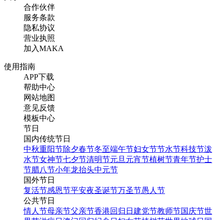
合作伙伴
服务条款
隐私协议
营业执照
加入MAKA
使用指南
APP下载
帮助中心
网站地图
意见反馈
模板中心
节日
国内传统节日
中秋
重阳节
除夕
春节
冬至
端午节
妇女节
节水节
科技节
泼
水节
女神节
七夕节
清明节
元旦
元宵节
植树节
青年节
护士
节
腊八节
小年
龙抬头
中元节
国外节日
复活节
感恩节
平安夜
圣诞节
万圣节
愚人节
公共节日
情人节
母亲节
父亲节
香港回归日
建党节
教师节
国庆节
世