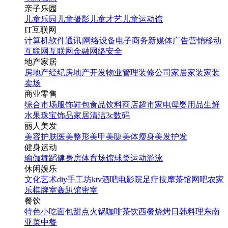
亲子乐园
儿童乐园
儿童摄影
儿童才艺
儿童运动馆
IT互联网
计算机软件
通讯|网络设备
电子商务
新媒体
广告营销
移动
互联网
互联网金融
网络安全
地产家居
房地产经纪
房地产开发
物业管理
装修公司
家居家装
家装
卖场
商业零售
综合市场
服饰鞋包
食品饮料
商店超市
家电
母婴用品
生鲜
水果
珠宝饰品
家居清洁
3c数码
丽人美发
美容护肤
医美整形
美甲美睫
美体瘦身
美发护发
健身运动
瑜伽
舞蹈
健身房
体育场馆
球类运动
游泳
休闲娱乐
文化艺术
diy手工坊
ktv
酒吧
电影院
足疗按摩
茶馆
网吧
农家
乐
棋牌室
轰趴馆
密室
餐饮
特色小吃
面包甜点
火锅
咖啡茶饮
西餐
烧烤
日韩料理
东南
亚菜
中餐