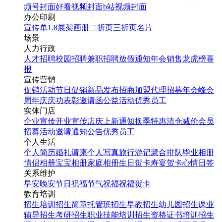
频号封面
好看视频封面
b站视频封面
办公印刷
宣传单
1.8展架
画册
二折页
三折页
名片
场景
人力行政
人才招聘
校园招聘
兼职招聘
放假通知
年会
销售龙虎榜
喜
报
宣传营销
促销活动
节日促销
新品发布
招商加盟
代理招募
年会
峰会
周年庆
庆功表彰
邀请函
公益活动
优秀员工
实体门店
企业宣传
开业宣传
店庆
上新通知
换季特惠
清仓减价
会员
招募
活动邀请
通知公告
优秀员工
个人生活
个人简历
婚礼请柬
个人写真
旅行游记
聚合排队
毕业相册
情侣相册
宝宝相册
家庭相册
生日贺卡
寿宴贺卡
心情日签
关系维护
早安
晚安
节日祝福
节气祝福
祝福贺卡
教育培训
招生培训
招生简章
托管班招生
早教招生
幼儿园招生
课业
辅导招生
考研招生
职业技能培训招生
资格证书培训招生