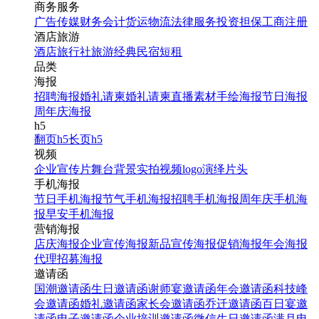
商务服务
广告传媒
财务会计
货运物流
法律服务
投资担保
工商注册
酒店旅游
酒店
旅行社
旅游经典
民宿短租
品类
海报
招聘海报
婚礼请柬
婚礼请柬
直播素材
手绘海报
节日海报
周年庆海报
h5
翻页h5
长页h5
视频
企业宣传片
舞台背景
实拍视频
logo演绎
片头
手机海报
节日手机海报
节气手机海报
招聘手机海报
周年庆手机海
报
早安手机海报
营销海报
店庆海报
企业宣传海报
新品宣传海报
促销海报
年会海报
代理招募海报
邀请函
国潮邀请函
生日邀请函
谢师宴邀请函
年会邀请函
科技峰
会邀请函
婚礼邀请函
家长会邀请函
乔迁邀请函
百日宴邀
请函
电子邀请函
企业培训邀请函
微信生日邀请函
满月电