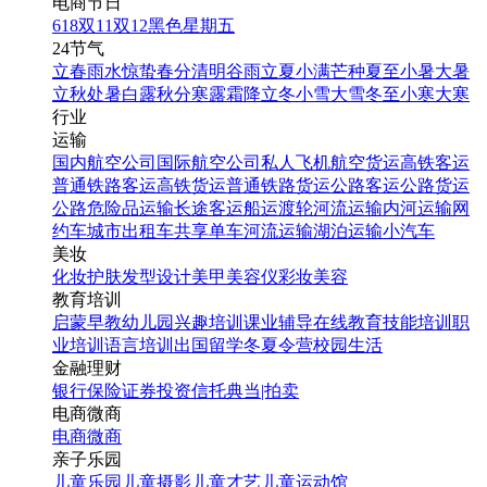
电商节日
618
双11
双12
黑色星期五
24节气
立春
雨水
惊蛰
春分
清明
谷雨
立夏
小满
芒种
夏至
小暑
大暑
立秋
处暑
白露
秋分
寒露
霜降
立冬
小雪
大雪
冬至
小寒
大寒
行业
运输
国内航空公司
国际航空公司
私人飞机
航空货运
高铁客运
普通铁路客运
高铁货运
普通铁路货运
公路客运
公路货运
公路危险品运输
长途客运
船运
渡轮
河流运输
内河运输
网
约车
城市出租车
共享单车
河流运输
湖泊运输
小汽车
美妆
化妆
护肤
发型设计
美甲
美容仪
彩妆
美容
教育培训
启蒙早教
幼儿园
兴趣培训
课业辅导
在线教育
技能培训
职
业培训
语言培训
出国留学
冬夏令营
校园生活
金融理财
银行
保险
证券投资
信托
典当|拍卖
电商微商
电商
微商
亲子乐园
儿童乐园
儿童摄影
儿童才艺
儿童运动馆