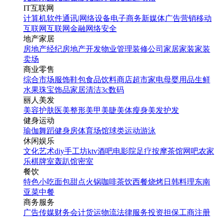
IT互联网
计算机软件
通讯|网络设备
电子商务
新媒体
广告营销
移动
互联网
互联网金融
网络安全
地产家居
房地产经纪
房地产开发
物业管理
装修公司
家居家装
家装
卖场
商业零售
综合市场
服饰鞋包
食品饮料
商店超市
家电
母婴用品
生鲜
水果
珠宝饰品
家居清洁
3c数码
丽人美发
美容护肤
医美整形
美甲美睫
美体瘦身
美发护发
健身运动
瑜伽
舞蹈
健身房
体育场馆
球类运动
游泳
休闲娱乐
文化艺术
diy手工坊
ktv
酒吧
电影院
足疗按摩
茶馆
网吧
农家
乐
棋牌室
轰趴馆
密室
餐饮
特色小吃
面包甜点
火锅
咖啡茶饮
西餐
烧烤
日韩料理
东南
亚菜
中餐
商务服务
广告传媒
财务会计
货运物流
法律服务
投资担保
工商注册