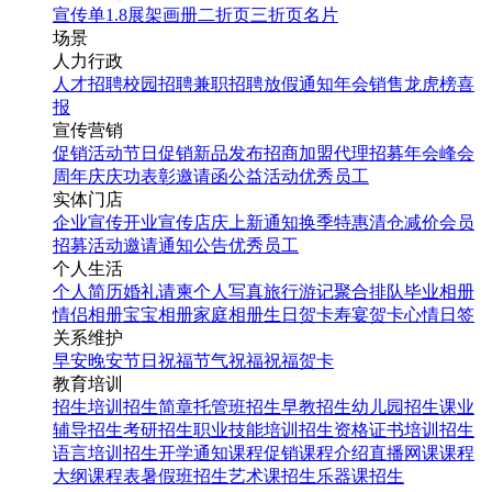
宣传单
1.8展架
画册
二折页
三折页
名片
场景
人力行政
人才招聘
校园招聘
兼职招聘
放假通知
年会
销售龙虎榜
喜
报
宣传营销
促销活动
节日促销
新品发布
招商加盟
代理招募
年会
峰会
周年庆
庆功表彰
邀请函
公益活动
优秀员工
实体门店
企业宣传
开业宣传
店庆
上新通知
换季特惠
清仓减价
会员
招募
活动邀请
通知公告
优秀员工
个人生活
个人简历
婚礼请柬
个人写真
旅行游记
聚合排队
毕业相册
情侣相册
宝宝相册
家庭相册
生日贺卡
寿宴贺卡
心情日签
关系维护
早安
晚安
节日祝福
节气祝福
祝福贺卡
教育培训
招生培训
招生简章
托管班招生
早教招生
幼儿园招生
课业
辅导招生
考研招生
职业技能培训招生
资格证书培训招生
语言培训招生
开学通知
课程促销
课程介绍
直播网课
课程
大纲
课程表
暑假班招生
艺术课招生
乐器课招生