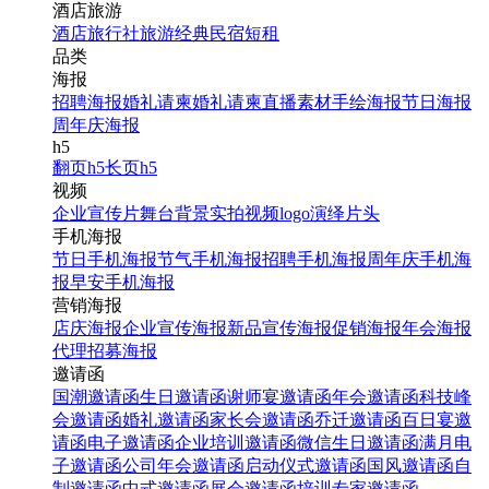
酒店旅游
酒店
旅行社
旅游经典
民宿短租
品类
海报
招聘海报
婚礼请柬
婚礼请柬
直播素材
手绘海报
节日海报
周年庆海报
h5
翻页h5
长页h5
视频
企业宣传片
舞台背景
实拍视频
logo演绎
片头
手机海报
节日手机海报
节气手机海报
招聘手机海报
周年庆手机海
报
早安手机海报
营销海报
店庆海报
企业宣传海报
新品宣传海报
促销海报
年会海报
代理招募海报
邀请函
国潮邀请函
生日邀请函
谢师宴邀请函
年会邀请函
科技峰
会邀请函
婚礼邀请函
家长会邀请函
乔迁邀请函
百日宴邀
请函
电子邀请函
企业培训邀请函
微信生日邀请函
满月电
子邀请函
公司年会邀请函
启动仪式邀请函
国风邀请函
自
制邀请函
中式邀请函
展会邀请函
培训专家邀请函