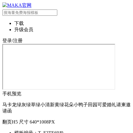
下载
升级会员
登录/注册
手机预览
马卡龙绿灰绿草绿小清新黄绿花朵小鸭子田园可爱婚礼请柬邀
请函
翻页H5 尺寸 640*1008PX
模板编号：T_F2TE69J9