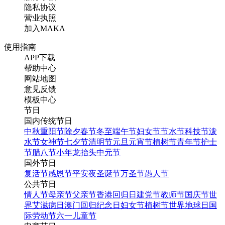
隐私协议
营业执照
加入MAKA
使用指南
APP下载
帮助中心
网站地图
意见反馈
模板中心
节日
国内传统节日
中秋
重阳节
除夕
春节
冬至
端午节
妇女节
节水节
科技节
泼
水节
女神节
七夕节
清明节
元旦
元宵节
植树节
青年节
护士
节
腊八节
小年
龙抬头
中元节
国外节日
复活节
感恩节
平安夜
圣诞节
万圣节
愚人节
公共节日
情人节
母亲节
父亲节
香港回归日
建党节
教师节
国庆节
世
界艾滋病日
澳门回归纪念日
妇女节
植树节
世界地球日
国
际劳动节
六一儿童节