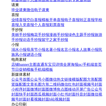
请柬
毕业请柬
微信电子请柬
喜报
业绩喜报
空白喜报模板
开单喜报
电子喜报
转正喜报
学校
喜报
入党喜报
个人喜报
彩票喜报
手抄报
美丽手抄报
梅花手抄报
漫画手抄报
绿色主题手抄报
旅游
手抄报
论语手抄报
留守之家手抄报
小报
溺水小报
母亲节小报
名著小报
名言小报
名人故事小报
民
族风小报
谜语小报
电商素材
店铺banner
主图直通车
宝贝详情
全屏海报
pc/手机端首页
节日促销模板
手机端模板
新媒体素材
公众号首图
公众号小图
微信热文链接
横版配图
方形配图
竖版配图
文章长图
方形二维码
微信红包封面
视频号封面
小程序封面
微博封面图
微博焦点图
移动开屏广告
公众号
封面
快手封面
西瓜视频封面
小红书封面
抖音封面
微信视
频号封面
好看视频封面
b站视频封面
办公印刷