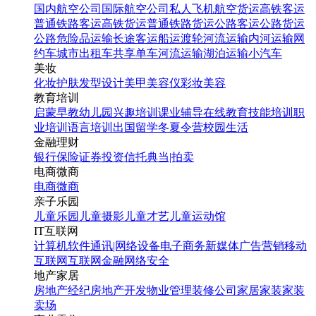
国内航空公司
国际航空公司
私人飞机
航空货运
高铁客运
普通铁路客运
高铁货运
普通铁路货运
公路客运
公路货运
公路危险品运输
长途客运
船运
渡轮
河流运输
内河运输
网
约车
城市出租车
共享单车
河流运输
湖泊运输
小汽车
美妆
化妆
护肤
发型设计
美甲
美容仪
彩妆
美容
教育培训
启蒙早教
幼儿园
兴趣培训
课业辅导
在线教育
技能培训
职
业培训
语言培训
出国留学
冬夏令营
校园生活
金融理财
银行
保险
证券投资
信托
典当|拍卖
电商微商
电商
微商
亲子乐园
儿童乐园
儿童摄影
儿童才艺
儿童运动馆
IT互联网
计算机软件
通讯|网络设备
电子商务
新媒体
广告营销
移动
互联网
互联网金融
网络安全
地产家居
房地产经纪
房地产开发
物业管理
装修公司
家居家装
家装
卖场