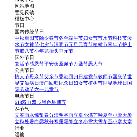
网站地图
意见反馈
模板中心
节日
国内传统节日
中秋
重阳节
除夕
春节
冬至
端午节
妇女节
节水节
科技节
泼
水节
女神节
七夕节
清明节
元旦
元宵节
植树节
青年节
护士
节
腊八节
小年
龙抬头
中元节
国外节日
复活节
感恩节
平安夜
圣诞节
万圣节
愚人节
公共节日
情人节
母亲节
父亲节
香港回归日
建党节
教师节
国庆节
世
界艾滋病日
澳门回归纪念日
妇女节
植树节
世界地球日
国
际劳动节
六一儿童节
电商节日
618
双11
双12
黑色星期五
24节气
立春
雨水
惊蛰
春分
清明
谷雨
立夏
小满
芒种
夏至
小暑
大暑
立秋
处暑
白露
秋分
寒露
霜降
立冬
小雪
大雪
冬至
小寒
大寒
行业
运输