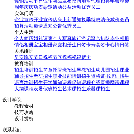
促销活动
节日促销
新品发布
招商加盟
代理招募
年会
峰会
周年庆
庆功表彰
邀请函
公益活动
优秀员工
实体门店
企业宣传
开业宣传
店庆
上新通知
换季特惠
清仓减价
会员
招募
活动邀请
通知公告
优秀员工
个人生活
个人简历
婚礼请柬
个人写真
旅行游记
聚合排队
毕业相册
情侣相册
宝宝相册
家庭相册
生日贺卡
寿宴贺卡
心情日签
关系维护
早安
晚安
节日祝福
节气祝福
祝福贺卡
教育培训
招生培训
招生简章
托管班招生
早教招生
幼儿园招生
课业
辅导招生
考研招生
职业技能培训招生
资格证书培训招生
语言培训招生
开学通知
课程促销
课程介绍
直播网课
课程
大纲
课程表
暑假班招生
艺术课招生
乐器课招生
设计学院
教程素材
技巧攻略
设计赏析
联系我们