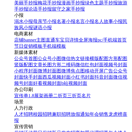
美丽手抄报
梅花手抄报
漫画手抄报
绿色主题手抄报
旅游
手抄报
论语手抄报
留守之家手抄报
小报
溺水小报
母亲节小报
名著小报
名言小报
名人故事小报
民
族风小报
谜语小报
电商素材
店铺banner
主图直通车
宝贝详情
全屏海报
pc/手机端首页
节日促销模板
手机端模板
新媒体素材
公众号首图
公众号小图
微信热文链接
横版配图
方形配图
竖版配图
文章长图
方形二维码
微信红包封面
视频号封面
小程序封面
微博封面图
微博焦点图
移动开屏广告
公众号
封面
快手封面
西瓜视频封面
小红书封面
抖音封面
微信视
频号封面
好看视频封面
b站视频封面
办公印刷
宣传单
1.8展架
画册
二折页
三折页
名片
场景
人力行政
人才招聘
校园招聘
兼职招聘
放假通知
年会
销售龙虎榜
喜
报
宣传营销