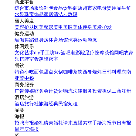
商业零售
综合市场
服饰鞋包
食品饮料
商店超市
家电
母婴用品
生鲜
水果
珠宝饰品
家居清洁
3c数码
丽人美发
美容护肤
医美整形
美甲美睫
美体瘦身
美发护发
健身运动
瑜伽
舞蹈
健身房
体育场馆
球类运动
游泳
休闲娱乐
文化艺术
diy手工坊
ktv
酒吧
电影院
足疗按摩
茶馆
网吧
农家
乐
棋牌室
轰趴馆
密室
餐饮
特色小吃
面包甜点
火锅
咖啡茶饮
西餐
烧烤
日韩料理
东南
亚菜
中餐
商务服务
广告传媒
财务会计
货运物流
法律服务
投资担保
工商注册
酒店旅游
酒店
旅行社
旅游经典
民宿短租
品类
海报
招聘海报
婚礼请柬
婚礼请柬
直播素材
手绘海报
节日海报
周年庆海报
h5