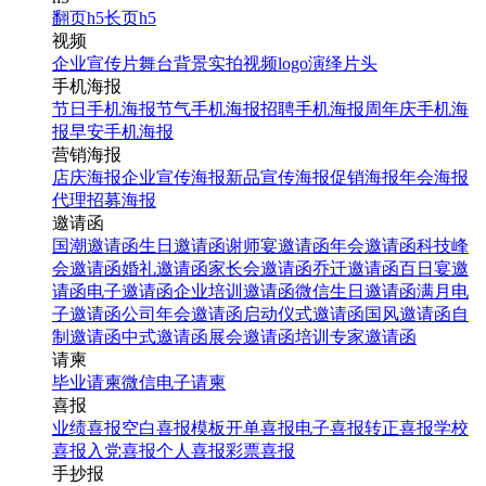
翻页h5
长页h5
视频
企业宣传片
舞台背景
实拍视频
logo演绎
片头
手机海报
节日手机海报
节气手机海报
招聘手机海报
周年庆手机海
报
早安手机海报
营销海报
店庆海报
企业宣传海报
新品宣传海报
促销海报
年会海报
代理招募海报
邀请函
国潮邀请函
生日邀请函
谢师宴邀请函
年会邀请函
科技峰
会邀请函
婚礼邀请函
家长会邀请函
乔迁邀请函
百日宴邀
请函
电子邀请函
企业培训邀请函
微信生日邀请函
满月电
子邀请函
公司年会邀请函
启动仪式邀请函
国风邀请函
自
制邀请函
中式邀请函
展会邀请函
培训专家邀请函
请柬
毕业请柬
微信电子请柬
喜报
业绩喜报
空白喜报模板
开单喜报
电子喜报
转正喜报
学校
喜报
入党喜报
个人喜报
彩票喜报
手抄报