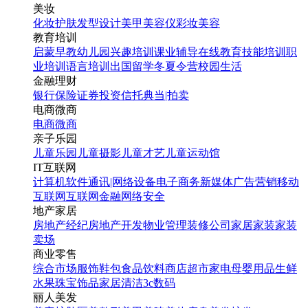
美妆
化妆
护肤
发型设计
美甲
美容仪
彩妆
美容
教育培训
启蒙早教
幼儿园
兴趣培训
课业辅导
在线教育
技能培训
职
业培训
语言培训
出国留学
冬夏令营
校园生活
金融理财
银行
保险
证券投资
信托
典当|拍卖
电商微商
电商
微商
亲子乐园
儿童乐园
儿童摄影
儿童才艺
儿童运动馆
IT互联网
计算机软件
通讯|网络设备
电子商务
新媒体
广告营销
移动
互联网
互联网金融
网络安全
地产家居
房地产经纪
房地产开发
物业管理
装修公司
家居家装
家装
卖场
商业零售
综合市场
服饰鞋包
食品饮料
商店超市
家电
母婴用品
生鲜
水果
珠宝饰品
家居清洁
3c数码
丽人美发