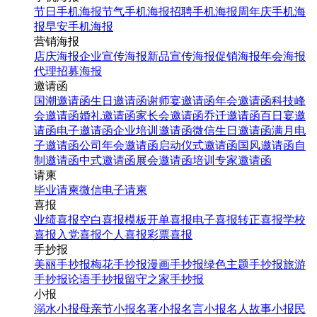
节日手机海报
节气手机海报
招聘手机海报
周年庆手机海
报
早安手机海报
营销海报
店庆海报
企业宣传海报
新品宣传海报
促销海报
年会海报
代理招募海报
邀请函
国潮邀请函
生日邀请函
谢师宴邀请函
年会邀请函
科技峰
会邀请函
婚礼邀请函
家长会邀请函
乔迁邀请函
百日宴邀
请函
电子邀请函
企业培训邀请函
微信生日邀请函
满月电
子邀请函
公司年会邀请函
启动仪式邀请函
国风邀请函
自
制邀请函
中式邀请函
展会邀请函
培训专家邀请函
请柬
毕业请柬
微信电子请柬
喜报
业绩喜报
空白喜报模板
开单喜报
电子喜报
转正喜报
学校
喜报
入党喜报
个人喜报
彩票喜报
手抄报
美丽手抄报
梅花手抄报
漫画手抄报
绿色主题手抄报
旅游
手抄报
论语手抄报
留守之家手抄报
小报
溺水小报
母亲节小报
名著小报
名言小报
名人故事小报
民