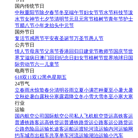
国内传统节日
中秋
重阳节
除夕
春节
冬至
端午节
妇女节
节水节
科技节
泼
水节
女神节
七夕节
清明节
元旦
元宵节
植树节
青年节
护士
节
腊八节
小年
龙抬头
中元节
国外节日
复活节
感恩节
平安夜
圣诞节
万圣节
愚人节
公共节日
情人节
母亲节
父亲节
香港回归日
建党节
教师节
国庆节
世
界艾滋病日
澳门回归纪念日
妇女节
植树节
世界地球日
国
际劳动节
六一儿童节
电商节日
618
双11
双12
黑色星期五
24节气
立春
雨水
惊蛰
春分
清明
谷雨
立夏
小满
芒种
夏至
小暑
大暑
立秋
处暑
白露
秋分
寒露
霜降
立冬
小雪
大雪
冬至
小寒
大寒
行业
运输
国内航空公司
国际航空公司
私人飞机
航空货运
高铁客运
普通铁路客运
高铁货运
普通铁路货运
公路客运
公路货运
公路危险品运输
长途客运
船运
渡轮
河流运输
内河运输
网
约车
城市出租车
共享单车
河流运输
湖泊运输
小汽车