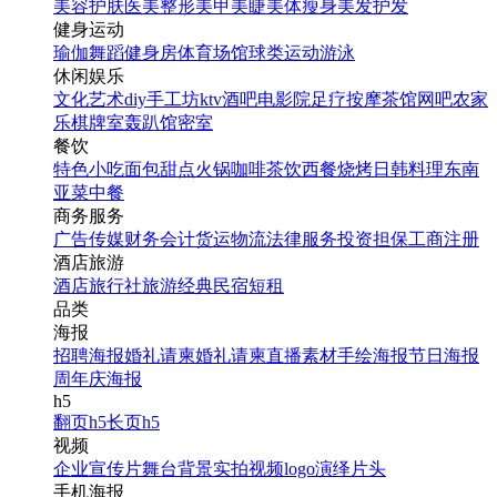
美容护肤
医美整形
美甲美睫
美体瘦身
美发护发
健身运动
瑜伽
舞蹈
健身房
体育场馆
球类运动
游泳
休闲娱乐
文化艺术
diy手工坊
ktv
酒吧
电影院
足疗按摩
茶馆
网吧
农家
乐
棋牌室
轰趴馆
密室
餐饮
特色小吃
面包甜点
火锅
咖啡茶饮
西餐
烧烤
日韩料理
东南
亚菜
中餐
商务服务
广告传媒
财务会计
货运物流
法律服务
投资担保
工商注册
酒店旅游
酒店
旅行社
旅游经典
民宿短租
品类
海报
招聘海报
婚礼请柬
婚礼请柬
直播素材
手绘海报
节日海报
周年庆海报
h5
翻页h5
长页h5
视频
企业宣传片
舞台背景
实拍视频
logo演绎
片头
手机海报