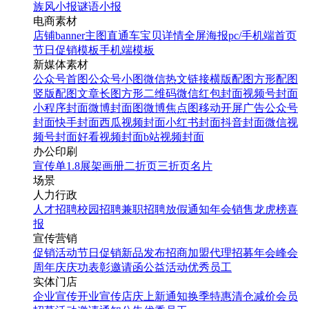
族风小报
谜语小报
电商素材
店铺banner
主图直通车
宝贝详情
全屏海报
pc/手机端首页
节日促销模板
手机端模板
新媒体素材
公众号首图
公众号小图
微信热文链接
横版配图
方形配图
竖版配图
文章长图
方形二维码
微信红包封面
视频号封面
小程序封面
微博封面图
微博焦点图
移动开屏广告
公众号
封面
快手封面
西瓜视频封面
小红书封面
抖音封面
微信视
频号封面
好看视频封面
b站视频封面
办公印刷
宣传单
1.8展架
画册
二折页
三折页
名片
场景
人力行政
人才招聘
校园招聘
兼职招聘
放假通知
年会
销售龙虎榜
喜
报
宣传营销
促销活动
节日促销
新品发布
招商加盟
代理招募
年会
峰会
周年庆
庆功表彰
邀请函
公益活动
优秀员工
实体门店
企业宣传
开业宣传
店庆
上新通知
换季特惠
清仓减价
会员