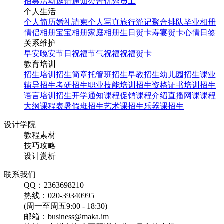
招募
活动邀请
通知公告
优秀员工
个人生活
个人简历
婚礼请柬
个人写真
旅行游记
聚合排队
毕业相册
情侣相册
宝宝相册
家庭相册
生日贺卡
寿宴贺卡
心情日签
关系维护
早安
晚安
节日祝福
节气祝福
祝福贺卡
教育培训
招生培训
招生简章
托管班招生
早教招生
幼儿园招生
课业
辅导招生
考研招生
职业技能培训招生
资格证书培训招生
语言培训招生
开学通知
课程促销
课程介绍
直播网课
课程
大纲
课程表
暑假班招生
艺术课招生
乐器课招生
设计学院
教程素材
技巧攻略
设计赏析
联系我们
QQ：2363698210
热线：020-39340995
(周一至周五9:00 - 18:30)
邮箱：business@maka.im