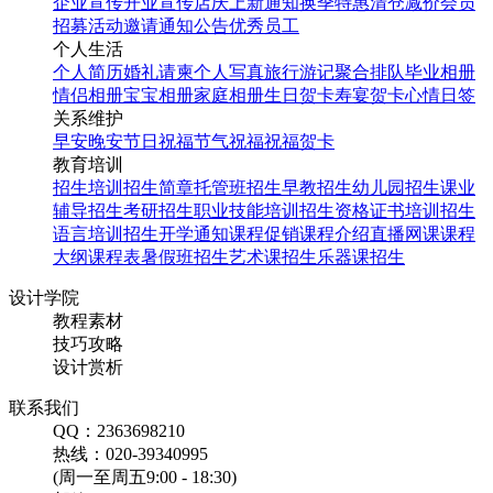
企业宣传
开业宣传
店庆
上新通知
换季特惠
清仓减价
会员
招募
活动邀请
通知公告
优秀员工
个人生活
个人简历
婚礼请柬
个人写真
旅行游记
聚合排队
毕业相册
情侣相册
宝宝相册
家庭相册
生日贺卡
寿宴贺卡
心情日签
关系维护
早安
晚安
节日祝福
节气祝福
祝福贺卡
教育培训
招生培训
招生简章
托管班招生
早教招生
幼儿园招生
课业
辅导招生
考研招生
职业技能培训招生
资格证书培训招生
语言培训招生
开学通知
课程促销
课程介绍
直播网课
课程
大纲
课程表
暑假班招生
艺术课招生
乐器课招生
设计学院
教程素材
技巧攻略
设计赏析
联系我们
QQ：2363698210
热线：020-39340995
(周一至周五9:00 - 18:30)