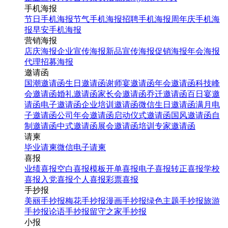
手机海报
节日手机海报
节气手机海报
招聘手机海报
周年庆手机海
报
早安手机海报
营销海报
店庆海报
企业宣传海报
新品宣传海报
促销海报
年会海报
代理招募海报
邀请函
国潮邀请函
生日邀请函
谢师宴邀请函
年会邀请函
科技峰
会邀请函
婚礼邀请函
家长会邀请函
乔迁邀请函
百日宴邀
请函
电子邀请函
企业培训邀请函
微信生日邀请函
满月电
子邀请函
公司年会邀请函
启动仪式邀请函
国风邀请函
自
制邀请函
中式邀请函
展会邀请函
培训专家邀请函
请柬
毕业请柬
微信电子请柬
喜报
业绩喜报
空白喜报模板
开单喜报
电子喜报
转正喜报
学校
喜报
入党喜报
个人喜报
彩票喜报
手抄报
美丽手抄报
梅花手抄报
漫画手抄报
绿色主题手抄报
旅游
手抄报
论语手抄报
留守之家手抄报
小报