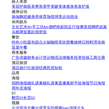
丽人美发
美容护肤
医美整形
美甲美睫
美体瘦身
美发护发
健身运动
瑜伽
舞蹈
健身房
体育场馆
球类运动
游泳
休闲娱乐
文化艺术
diy手工坊
ktv
酒吧
电影院
足疗按摩
茶馆
网吧
农家
乐
棋牌室
轰趴馆
密室
餐饮
特色小吃
面包甜点
火锅
咖啡茶饮
西餐
烧烤
日韩料理
东南
亚菜
中餐
商务服务
广告传媒
财务会计
货运物流
法律服务
投资担保
工商注册
酒店旅游
酒店
旅行社
旅游经典
民宿短租
品类
海报
招聘海报
婚礼请柬
婚礼请柬
直播素材
手绘海报
节日海报
周年庆海报
h5
翻页h5
长页h5
视频
企业宣传片
舞台背景
实拍视频
logo演绎
片头