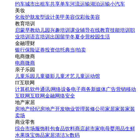
约车
城市出租车
共享单车
河流运输
湖泊运输
小汽车
美妆
化妆
护肤
发型设计
美甲
美容仪
彩妆
美容
教育培训
启蒙早教
幼儿园
兴趣培训
课业辅导
在线教育
技能培训
职
业培训
语言培训
出国留学
冬夏令营
校园生活
金融理财
银行
保险
证券投资
信托
典当|拍卖
电商微商
电商
微商
亲子乐园
儿童乐园
儿童摄影
儿童才艺
儿童运动馆
IT互联网
计算机软件
通讯|网络设备
电子商务
新媒体
广告营销
移动
互联网
互联网金融
网络安全
地产家居
房地产经纪
房地产开发
物业管理
装修公司
家居家装
家装
卖场
商业零售
综合市场
服饰鞋包
食品饮料
商店超市
家电
母婴用品
生鲜
水果
珠宝饰品
家居清洁
3c数码