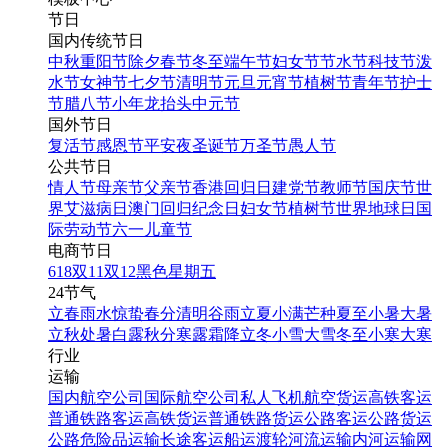
节日
国内传统节日
中秋
重阳节
除夕
春节
冬至
端午节
妇女节
节水节
科技节
泼
水节
女神节
七夕节
清明节
元旦
元宵节
植树节
青年节
护士
节
腊八节
小年
龙抬头
中元节
国外节日
复活节
感恩节
平安夜
圣诞节
万圣节
愚人节
公共节日
情人节
母亲节
父亲节
香港回归日
建党节
教师节
国庆节
世
界艾滋病日
澳门回归纪念日
妇女节
植树节
世界地球日
国
际劳动节
六一儿童节
电商节日
618
双11
双12
黑色星期五
24节气
立春
雨水
惊蛰
春分
清明
谷雨
立夏
小满
芒种
夏至
小暑
大暑
立秋
处暑
白露
秋分
寒露
霜降
立冬
小雪
大雪
冬至
小寒
大寒
行业
运输
国内航空公司
国际航空公司
私人飞机
航空货运
高铁客运
普通铁路客运
高铁货运
普通铁路货运
公路客运
公路货运
公路危险品运输
长途客运
船运
渡轮
河流运输
内河运输
网