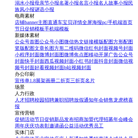
溺水小报
母亲节小报
名著小报
名言小报
名人故事小报
民
族风小报
谜语小报
电商素材
店铺banner
主图直通车
宝贝详情
全屏海报
pc/手机端首页
节日促销模板
手机端模板
新媒体素材
公众号首图
公众号小图
微信热文链接
横版配图
方形配图
竖版配图
文章长图
方形二维码
微信红包封面
视频号封面
小程序封面
微博封面图
微博焦点图
移动开屏广告
公众号
封面
快手封面
西瓜视频封面
小红书封面
抖音封面
微信视
频号封面
好看视频封面
b站视频封面
办公印刷
宣传单
1.8展架
画册
二折页
三折页
名片
场景
人力行政
人才招聘
校园招聘
兼职招聘
放假通知
年会
销售龙虎榜
喜
报
宣传营销
促销活动
节日促销
新品发布
招商加盟
代理招募
年会
峰会
周年庆
庆功表彰
邀请函
公益活动
优秀员工
实体门店