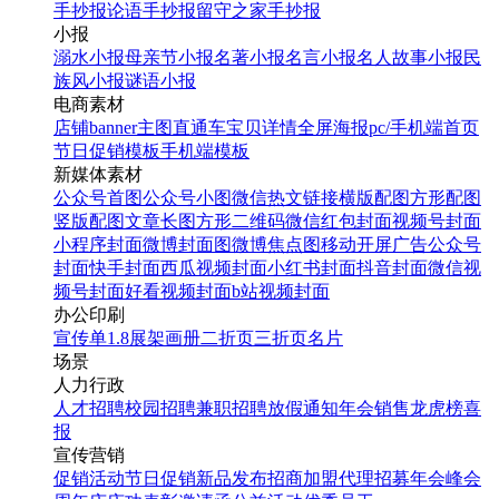
手抄报
论语手抄报
留守之家手抄报
小报
溺水小报
母亲节小报
名著小报
名言小报
名人故事小报
民
族风小报
谜语小报
电商素材
店铺banner
主图直通车
宝贝详情
全屏海报
pc/手机端首页
节日促销模板
手机端模板
新媒体素材
公众号首图
公众号小图
微信热文链接
横版配图
方形配图
竖版配图
文章长图
方形二维码
微信红包封面
视频号封面
小程序封面
微博封面图
微博焦点图
移动开屏广告
公众号
封面
快手封面
西瓜视频封面
小红书封面
抖音封面
微信视
频号封面
好看视频封面
b站视频封面
办公印刷
宣传单
1.8展架
画册
二折页
三折页
名片
场景
人力行政
人才招聘
校园招聘
兼职招聘
放假通知
年会
销售龙虎榜
喜
报
宣传营销
促销活动
节日促销
新品发布
招商加盟
代理招募
年会
峰会