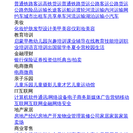
普通铁路客运
高铁货运
普通铁路货运
公路客运
公路货运
公路危险品运输
长途客运
船运
渡轮
河流运输
内河运输
网
约车
城市出租车
共享单车
河流运输
湖泊运输
小汽车
美妆
化妆
护肤
发型设计
美甲
美容仪
彩妆
美容
教育培训
启蒙早教
幼儿园
兴趣培训
课业辅导
在线教育
技能培训
职
业培训
语言培训
出国留学
冬夏令营
校园生活
金融理财
银行
保险
证券投资
信托
典当|拍卖
电商微商
电商
微商
亲子乐园
儿童乐园
儿童摄影
儿童才艺
儿童运动馆
IT互联网
计算机软件
通讯|网络设备
电子商务
新媒体
广告营销
移动
互联网
互联网金融
网络安全
地产家居
房地产经纪
房地产开发
物业管理
装修公司
家居家装
家装
卖场
商业零售