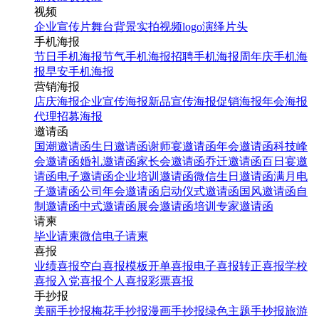
视频
企业宣传片
舞台背景
实拍视频
logo演绎
片头
手机海报
节日手机海报
节气手机海报
招聘手机海报
周年庆手机海
报
早安手机海报
营销海报
店庆海报
企业宣传海报
新品宣传海报
促销海报
年会海报
代理招募海报
邀请函
国潮邀请函
生日邀请函
谢师宴邀请函
年会邀请函
科技峰
会邀请函
婚礼邀请函
家长会邀请函
乔迁邀请函
百日宴邀
请函
电子邀请函
企业培训邀请函
微信生日邀请函
满月电
子邀请函
公司年会邀请函
启动仪式邀请函
国风邀请函
自
制邀请函
中式邀请函
展会邀请函
培训专家邀请函
请柬
毕业请柬
微信电子请柬
喜报
业绩喜报
空白喜报模板
开单喜报
电子喜报
转正喜报
学校
喜报
入党喜报
个人喜报
彩票喜报
手抄报
美丽手抄报
梅花手抄报
漫画手抄报
绿色主题手抄报
旅游