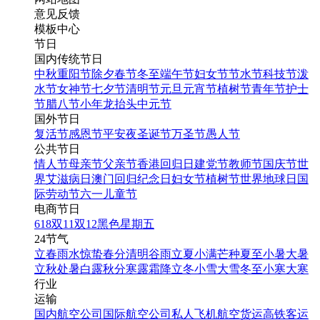
意见反馈
模板中心
节日
国内传统节日
中秋
重阳节
除夕
春节
冬至
端午节
妇女节
节水节
科技节
泼
水节
女神节
七夕节
清明节
元旦
元宵节
植树节
青年节
护士
节
腊八节
小年
龙抬头
中元节
国外节日
复活节
感恩节
平安夜
圣诞节
万圣节
愚人节
公共节日
情人节
母亲节
父亲节
香港回归日
建党节
教师节
国庆节
世
界艾滋病日
澳门回归纪念日
妇女节
植树节
世界地球日
国
际劳动节
六一儿童节
电商节日
618
双11
双12
黑色星期五
24节气
立春
雨水
惊蛰
春分
清明
谷雨
立夏
小满
芒种
夏至
小暑
大暑
立秋
处暑
白露
秋分
寒露
霜降
立冬
小雪
大雪
冬至
小寒
大寒
行业
运输
国内航空公司
国际航空公司
私人飞机
航空货运
高铁客运