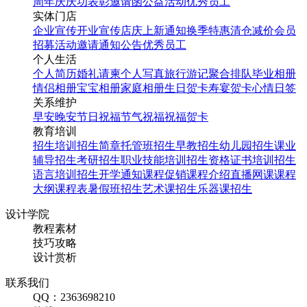
周年庆
庆功表彰
邀请函
公益活动
优秀员工
实体门店
企业宣传
开业宣传
店庆
上新通知
换季特惠
清仓减价
会员
招募
活动邀请
通知公告
优秀员工
个人生活
个人简历
婚礼请柬
个人写真
旅行游记
聚合排队
毕业相册
情侣相册
宝宝相册
家庭相册
生日贺卡
寿宴贺卡
心情日签
关系维护
早安
晚安
节日祝福
节气祝福
祝福贺卡
教育培训
招生培训
招生简章
托管班招生
早教招生
幼儿园招生
课业
辅导招生
考研招生
职业技能培训招生
资格证书培训招生
语言培训招生
开学通知
课程促销
课程介绍
直播网课
课程
大纲
课程表
暑假班招生
艺术课招生
乐器课招生
设计学院
教程素材
技巧攻略
设计赏析
联系我们
QQ：2363698210