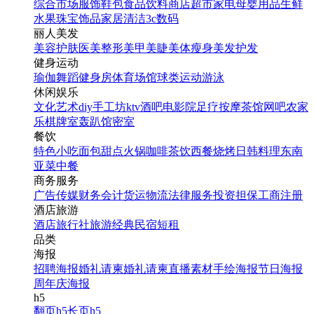
综合市场
服饰鞋包
食品饮料
商店超市
家电
母婴用品
生鲜
水果
珠宝饰品
家居清洁
3c数码
丽人美发
美容护肤
医美整形
美甲美睫
美体瘦身
美发护发
健身运动
瑜伽
舞蹈
健身房
体育场馆
球类运动
游泳
休闲娱乐
文化艺术
diy手工坊
ktv
酒吧
电影院
足疗按摩
茶馆
网吧
农家
乐
棋牌室
轰趴馆
密室
餐饮
特色小吃
面包甜点
火锅
咖啡茶饮
西餐
烧烤
日韩料理
东南
亚菜
中餐
商务服务
广告传媒
财务会计
货运物流
法律服务
投资担保
工商注册
酒店旅游
酒店
旅行社
旅游经典
民宿短租
品类
海报
招聘海报
婚礼请柬
婚礼请柬
直播素材
手绘海报
节日海报
周年庆海报
h5
翻页h5
长页h5