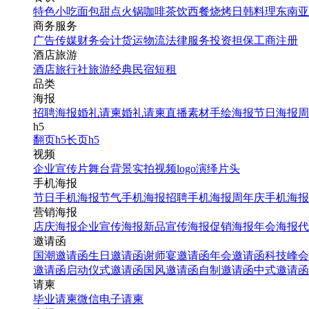
特色小吃
面包甜点
火锅
咖啡茶饮
西餐
烧烤
日韩料理
东南亚
商务服务
广告传媒
财务会计
货运物流
法律服务
投资担保
工商注册
酒店旅游
酒店
旅行社
旅游经典
民宿短租
品类
海报
招聘海报
婚礼请柬
婚礼请柬
直播素材
手绘海报
节日海报
周
h5
翻页h5
长页h5
视频
企业宣传片
舞台背景
实拍视频
logo演绎
片头
手机海报
节日手机海报
节气手机海报
招聘手机海报
周年庆手机海报
营销海报
店庆海报
企业宣传海报
新品宣传海报
促销海报
年会海报
代
邀请函
国潮邀请函
生日邀请函
谢师宴邀请函
年会邀请函
科技峰会
邀请函
启动仪式邀请函
国风邀请函
自制邀请函
中式邀请函
请柬
毕业请柬
微信电子请柬