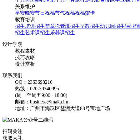
关系维护
早安
晚安
节日祝福
节气祝福
祝福贺卡
教育培训
招生培训
招生简章
托管班招生
早教招生
幼儿园招生
课业辅
招生
艺术课招生
乐器课招生
设计学院
教程素材
技巧攻略
设计赏析
联系我们
QQ：2363698210
热线：020-39340995
(周一至周五9:00 - 18:30)
邮箱：business@maka.im
地址：广州市海珠区琶洲大道83号宝地广场
扫码关注
获取大礼