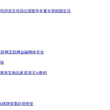
培训
语言培训
出国留学
冬夏令营
校园生活
互联网
互联网金融
网络安全
场
果
珠宝饰品
家居清洁
3c数码
乐
棋牌室
轰趴馆
密室