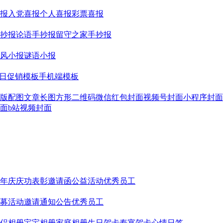
报
入党喜报
个人喜报
彩票喜报
抄报
论语手抄报
留守之家手抄报
风小报
谜语小报
日促销模板
手机端模板
版配图
文章长图
方形二维码
微信红包封面
视频号封面
小程序封面
面
b站视频封面
年庆
庆功表彰
邀请函
公益活动
优秀员工
募
活动邀请
通知公告
优秀员工
侣相册
宝宝相册
家庭相册
生日贺卡
寿宴贺卡
心情日签