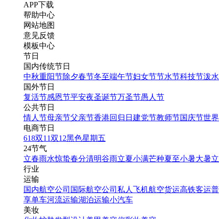
APP下载
帮助中心
网站地图
意见反馈
模板中心
节日
国内传统节日
中秋
重阳节
除夕
春节
冬至
端午节
妇女节
节水节
科技节
泼水
国外节日
复活节
感恩节
平安夜
圣诞节
万圣节
愚人节
公共节日
情人节
母亲节
父亲节
香港回归日
建党节
教师节
国庆节
世界
电商节日
618
双11
双12
黑色星期五
24节气
立春
雨水
惊蛰
春分
清明
谷雨
立夏
小满
芒种
夏至
小暑
大暑
立
行业
运输
国内航空公司
国际航空公司
私人飞机
航空货运
高铁客运
普
享单车
河流运输
湖泊运输
小汽车
美妆