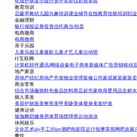
化妆
护肤
发型设计
美甲
美容仪
彩妆
美容
教育培训
启蒙早教
幼儿园
兴趣培训
课业辅导
在线教育
技能培训
职业
金融理财
银行
保险
证券投资
信托
典当|拍卖
电商微商
电商
微商
亲子乐园
儿童乐园
儿童摄影
儿童才艺
儿童运动馆
IT互联网
计算机软件
通讯|网络设备
电子商务
新媒体
广告营销
移动
地产家居
房地产经纪
房地产开发
物业管理
装修公司
家居家装
家装卖
商业零售
综合市场
服饰鞋包
食品饮料
商店超市
家电
母婴用品
生鲜水
丽人美发
美容护肤
医美整形
美甲美睫
美体瘦身
美发护发
健身运动
瑜伽
舞蹈
健身房
体育场馆
球类运动
游泳
休闲娱乐
文化艺术
diy手工坊
ktv
酒吧
电影院
足疗按摩
茶馆
网吧
农家
餐饮