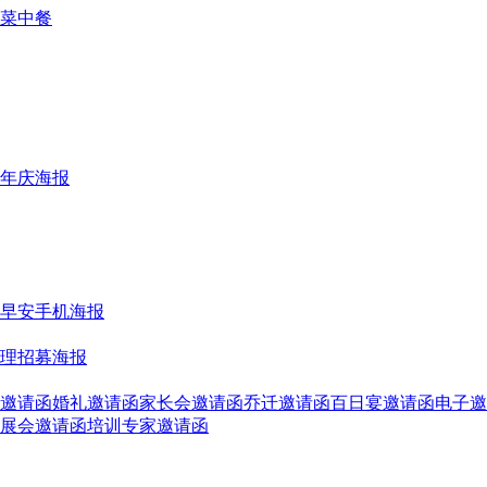
菜
中餐
年庆海报
早安手机海报
理招募海报
邀请函
婚礼邀请函
家长会邀请函
乔迁邀请函
百日宴邀请函
电子邀
展会邀请函
培训专家邀请函