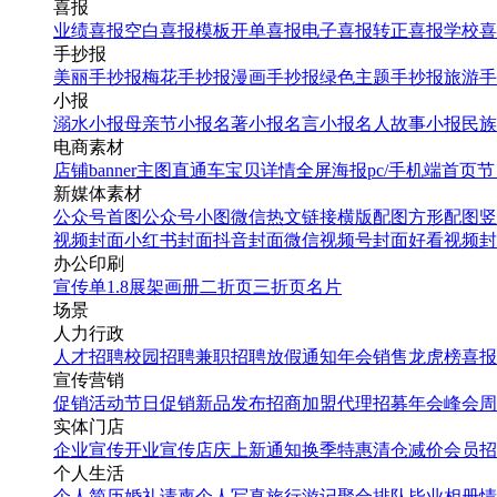
喜报
业绩喜报
空白喜报模板
开单喜报
电子喜报
转正喜报
学校喜
手抄报
美丽手抄报
梅花手抄报
漫画手抄报
绿色主题手抄报
旅游手
小报
溺水小报
母亲节小报
名著小报
名言小报
名人故事小报
民族
电商素材
店铺banner
主图直通车
宝贝详情
全屏海报
pc/手机端首页
节
新媒体素材
公众号首图
公众号小图
微信热文链接
横版配图
方形配图
竖
视频封面
小红书封面
抖音封面
微信视频号封面
好看视频封
办公印刷
宣传单
1.8展架
画册
二折页
三折页
名片
场景
人力行政
人才招聘
校园招聘
兼职招聘
放假通知
年会
销售龙虎榜
喜报
宣传营销
促销活动
节日促销
新品发布
招商加盟
代理招募
年会
峰会
周
实体门店
企业宣传
开业宣传
店庆
上新通知
换季特惠
清仓减价
会员招
个人生活
个人简历
婚礼请柬
个人写真
旅行游记
聚合排队
毕业相册
情