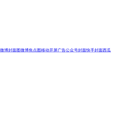
微博封面图
微博焦点图
移动开屏广告
公众号封面
快手封面
西瓜