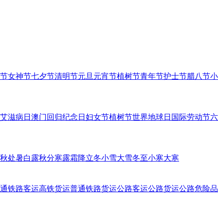
节
女神节
七夕节
清明节
元旦
元宵节
植树节
青年节
护士节
腊八节
小
艾滋病日
澳门回归纪念日
妇女节
植树节
世界地球日
国际劳动节
六
秋
处暑
白露
秋分
寒露
霜降
立冬
小雪
大雪
冬至
小寒
大寒
通铁路客运
高铁货运
普通铁路货运
公路客运
公路货运
公路危险品