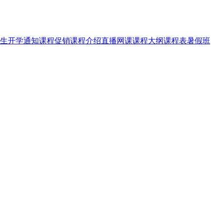
生
开学通知
课程促销
课程介绍
直播网课
课程大纲
课程表
暑假班