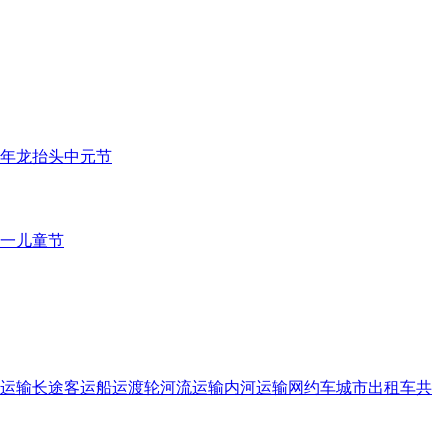
年
龙抬头
中元节
一儿童节
运输
长途客运
船运
渡轮
河流运输
内河运输
网约车
城市出租车
共