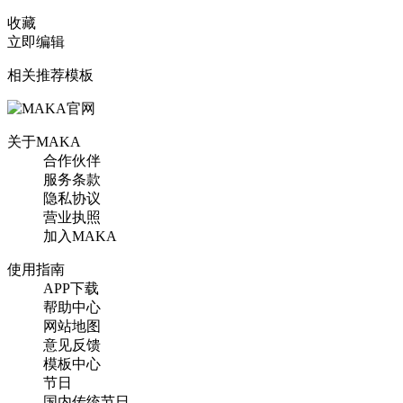
收藏
立即编辑
相关推荐模板
关于MAKA
合作伙伴
服务条款
隐私协议
营业执照
加入MAKA
使用指南
APP下载
帮助中心
网站地图
意见反馈
模板中心
节日
国内传统节日