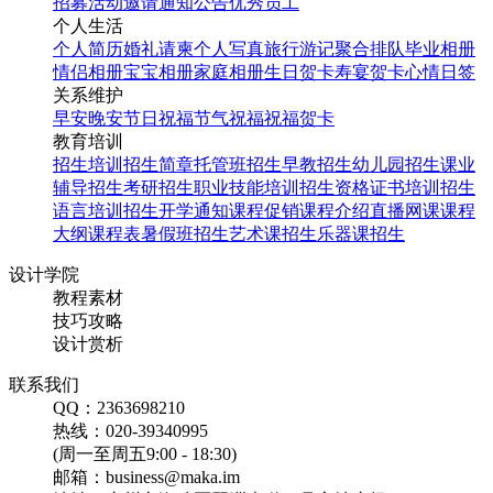
招募
活动邀请
通知公告
优秀员工
个人生活
个人简历
婚礼请柬
个人写真
旅行游记
聚合排队
毕业相册
情侣相册
宝宝相册
家庭相册
生日贺卡
寿宴贺卡
心情日签
关系维护
早安
晚安
节日祝福
节气祝福
祝福贺卡
教育培训
招生培训
招生简章
托管班招生
早教招生
幼儿园招生
课业
辅导招生
考研招生
职业技能培训招生
资格证书培训招生
语言培训招生
开学通知
课程促销
课程介绍
直播网课
课程
大纲
课程表
暑假班招生
艺术课招生
乐器课招生
设计学院
教程素材
技巧攻略
设计赏析
联系我们
QQ：2363698210
热线：020-39340995
(周一至周五9:00 - 18:30)
邮箱：business@maka.im