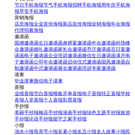
节日手机海报
节气手机海报
招聘手机海报
周年庆手机海
报
早安手机海报
营销海报
店庆海报
企业宣传海报
新品宣传海报
促销海报
年会海报
代理招募海报
邀请函
国潮邀请函
生日邀请函
谢师宴邀请函
年会邀请函
科技峰
会邀请函
婚礼邀请函
家长会邀请函
乔迁邀请函
百日宴邀
请函
电子邀请函
企业培训邀请函
微信生日邀请函
满月电
子邀请函
公司年会邀请函
启动仪式邀请函
国风邀请函
自
制邀请函
中式邀请函
展会邀请函
培训专家邀请函
请柬
毕业请柬
微信电子请柬
喜报
业绩喜报
空白喜报模板
开单喜报
电子喜报
转正喜报
学校
喜报
入党喜报
个人喜报
彩票喜报
手抄报
美丽手抄报
梅花手抄报
漫画手抄报
绿色主题手抄报
旅游
手抄报
论语手抄报
留守之家手抄报
小报
溺水小报
母亲节小报
名著小报
名言小报
名人故事小报
民