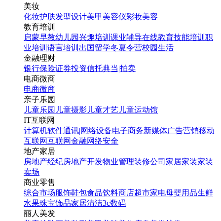
美妆
化妆
护肤
发型设计
美甲
美容仪
彩妆
美容
教育培训
启蒙早教
幼儿园
兴趣培训
课业辅导
在线教育
技能培训
职
业培训
语言培训
出国留学
冬夏令营
校园生活
金融理财
银行
保险
证券投资
信托
典当|拍卖
电商微商
电商
微商
亲子乐园
儿童乐园
儿童摄影
儿童才艺
儿童运动馆
IT互联网
计算机软件
通讯|网络设备
电子商务
新媒体
广告营销
移动
互联网
互联网金融
网络安全
地产家居
房地产经纪
房地产开发
物业管理
装修公司
家居家装
家装
卖场
商业零售
综合市场
服饰鞋包
食品饮料
商店超市
家电
母婴用品
生鲜
水果
珠宝饰品
家居清洁
3c数码
丽人美发