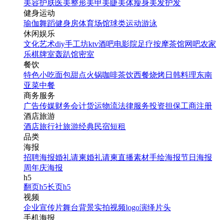
美容护肤
医美整形
美甲美睫
美体瘦身
美发护发
健身运动
瑜伽
舞蹈
健身房
体育场馆
球类运动
游泳
休闲娱乐
文化艺术
diy手工坊
ktv
酒吧
电影院
足疗按摩
茶馆
网吧
农家
乐
棋牌室
轰趴馆
密室
餐饮
特色小吃
面包甜点
火锅
咖啡茶饮
西餐
烧烤
日韩料理
东南
亚菜
中餐
商务服务
广告传媒
财务会计
货运物流
法律服务
投资担保
工商注册
酒店旅游
酒店
旅行社
旅游经典
民宿短租
品类
海报
招聘海报
婚礼请柬
婚礼请柬
直播素材
手绘海报
节日海报
周年庆海报
h5
翻页h5
长页h5
视频
企业宣传片
舞台背景
实拍视频
logo演绎
片头
手机海报