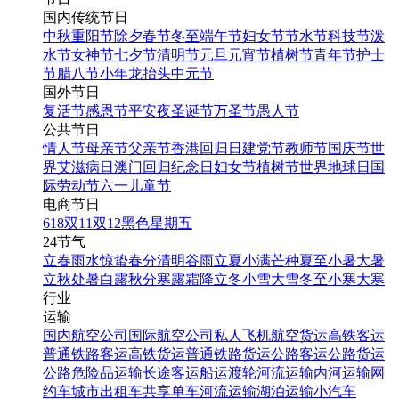
国内传统节日
中秋
重阳节
除夕
春节
冬至
端午节
妇女节
节水节
科技节
泼
水节
女神节
七夕节
清明节
元旦
元宵节
植树节
青年节
护士
节
腊八节
小年
龙抬头
中元节
国外节日
复活节
感恩节
平安夜
圣诞节
万圣节
愚人节
公共节日
情人节
母亲节
父亲节
香港回归日
建党节
教师节
国庆节
世
界艾滋病日
澳门回归纪念日
妇女节
植树节
世界地球日
国
际劳动节
六一儿童节
电商节日
618
双11
双12
黑色星期五
24节气
立春
雨水
惊蛰
春分
清明
谷雨
立夏
小满
芒种
夏至
小暑
大暑
立秋
处暑
白露
秋分
寒露
霜降
立冬
小雪
大雪
冬至
小寒
大寒
行业
运输
国内航空公司
国际航空公司
私人飞机
航空货运
高铁客运
普通铁路客运
高铁货运
普通铁路货运
公路客运
公路货运
公路危险品运输
长途客运
船运
渡轮
河流运输
内河运输
网
约车
城市出租车
共享单车
河流运输
湖泊运输
小汽车