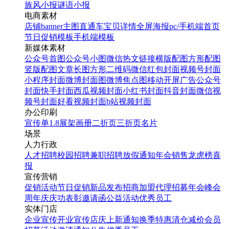
族风小报
谜语小报
电商素材
店铺banner
主图直通车
宝贝详情
全屏海报
pc/手机端首页
节日促销模板
手机端模板
新媒体素材
公众号首图
公众号小图
微信热文链接
横版配图
方形配图
竖版配图
文章长图
方形二维码
微信红包封面
视频号封面
小程序封面
微博封面图
微博焦点图
移动开屏广告
公众号
封面
快手封面
西瓜视频封面
小红书封面
抖音封面
微信视
频号封面
好看视频封面
b站视频封面
办公印刷
宣传单
1.8展架
画册
二折页
三折页
名片
场景
人力行政
人才招聘
校园招聘
兼职招聘
放假通知
年会
销售龙虎榜
喜
报
宣传营销
促销活动
节日促销
新品发布
招商加盟
代理招募
年会
峰会
周年庆
庆功表彰
邀请函
公益活动
优秀员工
实体门店
企业宣传
开业宣传
店庆
上新通知
换季特惠
清仓减价
会员