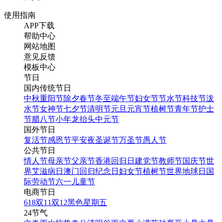
使用指南
APP下载
帮助中心
网站地图
意见反馈
模板中心
节日
国内传统节日
中秋
重阳节
除夕
春节
冬至
端午节
妇女节
节水节
科技节
泼
水节
女神节
七夕节
清明节
元旦
元宵节
植树节
青年节
护士
节
腊八节
小年
龙抬头
中元节
国外节日
复活节
感恩节
平安夜
圣诞节
万圣节
愚人节
公共节日
情人节
母亲节
父亲节
香港回归日
建党节
教师节
国庆节
世
界艾滋病日
澳门回归纪念日
妇女节
植树节
世界地球日
国
际劳动节
六一儿童节
电商节日
618
双11
双12
黑色星期五
24节气