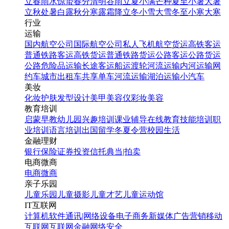
立春
雨水
惊蛰
春分
清明
谷雨
立夏
小满
芒种
夏至
小暑
大暑
立秋
处暑
白露
秋分
寒露
霜降
立冬
小雪
大雪
冬至
小寒
大寒
行业
运输
国内航空公司
国际航空公司
私人飞机
航空货运
高铁客运
普通铁路客运
高铁货运
普通铁路货运
公路客运
公路货运
公路危险品运输
长途客运
船运
渡轮
河流运输
内河运输
网
约车
城市出租车
共享单车
河流运输
湖泊运输
小汽车
美妆
化妆
护肤
发型设计
美甲
美容仪
彩妆
美容
教育培训
启蒙早教
幼儿园
兴趣培训
课业辅导
在线教育
技能培训
职
业培训
语言培训
出国留学
冬夏令营
校园生活
金融理财
银行
保险
证券投资
信托
典当|拍卖
电商微商
电商
微商
亲子乐园
儿童乐园
儿童摄影
儿童才艺
儿童运动馆
IT互联网
计算机软件
通讯|网络设备
电子商务
新媒体
广告营销
移动
互联网
互联网金融
网络安全