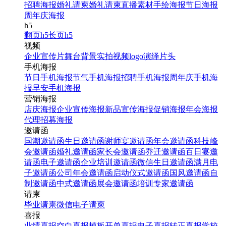
招聘海报
婚礼请柬
婚礼请柬
直播素材
手绘海报
节日海报
周年庆海报
h5
翻页h5
长页h5
视频
企业宣传片
舞台背景
实拍视频
logo演绎
片头
手机海报
节日手机海报
节气手机海报
招聘手机海报
周年庆手机海
报
早安手机海报
营销海报
店庆海报
企业宣传海报
新品宣传海报
促销海报
年会海报
代理招募海报
邀请函
国潮邀请函
生日邀请函
谢师宴邀请函
年会邀请函
科技峰
会邀请函
婚礼邀请函
家长会邀请函
乔迁邀请函
百日宴邀
请函
电子邀请函
企业培训邀请函
微信生日邀请函
满月电
子邀请函
公司年会邀请函
启动仪式邀请函
国风邀请函
自
制邀请函
中式邀请函
展会邀请函
培训专家邀请函
请柬
毕业请柬
微信电子请柬
喜报
业绩喜报
空白喜报模板
开单喜报
电子喜报
转正喜报
学校