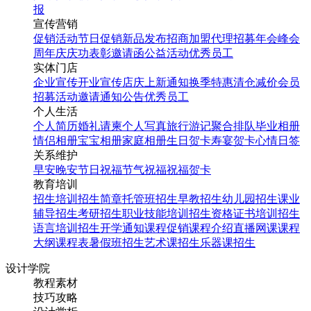
报
宣传营销
促销活动
节日促销
新品发布
招商加盟
代理招募
年会
峰会
周年庆
庆功表彰
邀请函
公益活动
优秀员工
实体门店
企业宣传
开业宣传
店庆
上新通知
换季特惠
清仓减价
会员
招募
活动邀请
通知公告
优秀员工
个人生活
个人简历
婚礼请柬
个人写真
旅行游记
聚合排队
毕业相册
情侣相册
宝宝相册
家庭相册
生日贺卡
寿宴贺卡
心情日签
关系维护
早安
晚安
节日祝福
节气祝福
祝福贺卡
教育培训
招生培训
招生简章
托管班招生
早教招生
幼儿园招生
课业
辅导招生
考研招生
职业技能培训招生
资格证书培训招生
语言培训招生
开学通知
课程促销
课程介绍
直播网课
课程
大纲
课程表
暑假班招生
艺术课招生
乐器课招生
设计学院
教程素材
技巧攻略