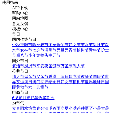
使用指南
APP下载
帮助中心
网站地图
意见反馈
模板中心
节日
国内传统节日
中秋
重阳节
除夕
春节
冬至
端午节
妇女节
节水节
科技节
泼
水节
女神节
七夕节
清明节
元旦
元宵节
植树节
青年节
护士
节
腊八节
小年
龙抬头
中元节
国外节日
复活节
感恩节
平安夜
圣诞节
万圣节
愚人节
公共节日
情人节
母亲节
父亲节
香港回归日
建党节
教师节
国庆节
世
界艾滋病日
澳门回归纪念日
妇女节
植树节
世界地球日
国
际劳动节
六一儿童节
电商节日
618
双11
双12
黑色星期五
24节气
立春
雨水
惊蛰
春分
清明
谷雨
立夏
小满
芒种
夏至
小暑
大暑