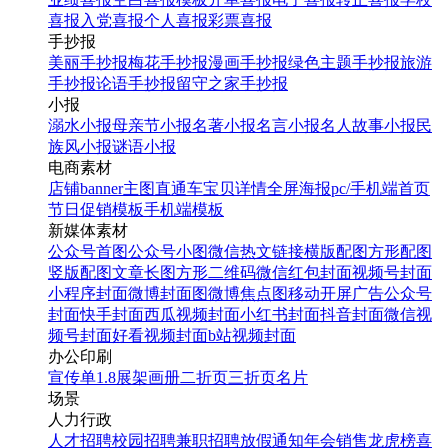
喜报
入党喜报
个人喜报
彩票喜报
手抄报
美丽手抄报
梅花手抄报
漫画手抄报
绿色主题手抄报
旅游
手抄报
论语手抄报
留守之家手抄报
小报
溺水小报
母亲节小报
名著小报
名言小报
名人故事小报
民
族风小报
谜语小报
电商素材
店铺banner
主图直通车
宝贝详情
全屏海报
pc/手机端首页
节日促销模板
手机端模板
新媒体素材
公众号首图
公众号小图
微信热文链接
横版配图
方形配图
竖版配图
文章长图
方形二维码
微信红包封面
视频号封面
小程序封面
微博封面图
微博焦点图
移动开屏广告
公众号
封面
快手封面
西瓜视频封面
小红书封面
抖音封面
微信视
频号封面
好看视频封面
b站视频封面
办公印刷
宣传单
1.8展架
画册
二折页
三折页
名片
场景
人力行政
人才招聘
校园招聘
兼职招聘
放假通知
年会
销售龙虎榜
喜