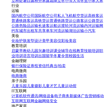
立秋
处暑
白露
秋分
寒露
霜降
立冬
小雪
大雪
冬至
小寒
大寒
行业
运输
国内航空公司
国际航空公司
私人飞机
航空货运
高铁客运
普通铁路客运
高铁货运
普通铁路货运
公路客运
公路货运
公路危险品运输
长途客运
船运
渡轮
河流运输
内河运输
网
约车
城市出租车
共享单车
河流运输
湖泊运输
小汽车
美妆
化妆
护肤
发型设计
美甲
美容仪
彩妆
美容
教育培训
启蒙早教
幼儿园
兴趣培训
课业辅导
在线教育
技能培训
职
业培训
语言培训
出国留学
冬夏令营
校园生活
金融理财
银行
保险
证券投资
信托
典当|拍卖
电商微商
电商
微商
亲子乐园
儿童乐园
儿童摄影
儿童才艺
儿童运动馆
IT互联网
计算机软件
通讯|网络设备
电子商务
新媒体
广告营销
移动
互联网
互联网金融
网络安全
地产家居