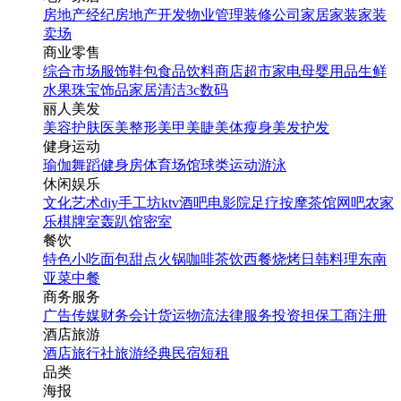
房地产经纪
房地产开发
物业管理
装修公司
家居家装
家装
卖场
商业零售
综合市场
服饰鞋包
食品饮料
商店超市
家电
母婴用品
生鲜
水果
珠宝饰品
家居清洁
3c数码
丽人美发
美容护肤
医美整形
美甲美睫
美体瘦身
美发护发
健身运动
瑜伽
舞蹈
健身房
体育场馆
球类运动
游泳
休闲娱乐
文化艺术
diy手工坊
ktv
酒吧
电影院
足疗按摩
茶馆
网吧
农家
乐
棋牌室
轰趴馆
密室
餐饮
特色小吃
面包甜点
火锅
咖啡茶饮
西餐
烧烤
日韩料理
东南
亚菜
中餐
商务服务
广告传媒
财务会计
货运物流
法律服务
投资担保
工商注册
酒店旅游
酒店
旅行社
旅游经典
民宿短租
品类
海报