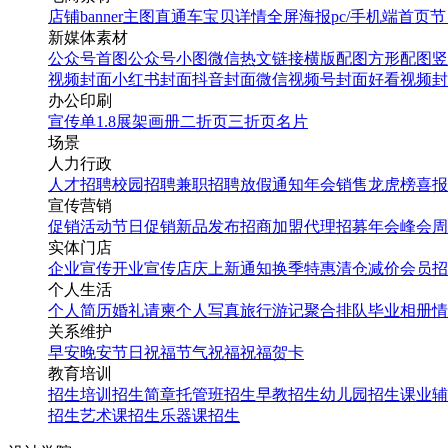
店铺banner
主图直通车
宝贝详情
全屏海报
pc/手机端首页
节
新媒体素材
公众号首图
公众号小图
微信热文链接
横版配图
方形配图
竖
视频封面
小红书封面
抖音封面
微信视频号封面
好看视频封
办公印刷
宣传单
1.8展架
画册
二折页
三折页
名片
场景
人力行政
人才招聘
校园招聘
兼职招聘
放假通知
年会
销售龙虎榜
喜报
宣传营销
促销活动
节日促销
新品发布
招商加盟
代理招募
年会
峰会
周
实体门店
企业宣传
开业宣传
店庆
上新通知
换季特惠
清仓减价
会员招
个人生活
个人简历
婚礼请柬
个人写真
旅行游记
聚合排队
毕业相册
情
关系维护
早安
晚安
节日祝福
节气祝福
祝福贺卡
教育培训
招生培训
招生简章
托管班招生
早教招生
幼儿园招生
课业辅
招生
艺术课招生
乐器课招生