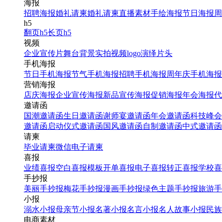
海报
招聘海报
婚礼请柬
婚礼请柬
直播素材
手绘海报
节日海报
周
h5
翻页h5
长页h5
视频
企业宣传片
舞台背景
实拍视频
logo演绎
片头
手机海报
节日手机海报
节气手机海报
招聘手机海报
周年庆手机海报
营销海报
店庆海报
企业宣传海报
新品宣传海报
促销海报
年会海报
代
邀请函
国潮邀请函
生日邀请函
谢师宴邀请函
年会邀请函
科技峰会
邀请函
启动仪式邀请函
国风邀请函
自制邀请函
中式邀请函
请柬
毕业请柬
微信电子请柬
喜报
业绩喜报
空白喜报模板
开单喜报
电子喜报
转正喜报
学校喜
手抄报
美丽手抄报
梅花手抄报
漫画手抄报
绿色主题手抄报
旅游手
小报
溺水小报
母亲节小报
名著小报
名言小报
名人故事小报
民族
电商素材