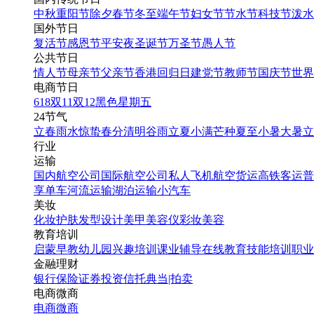
中秋
重阳节
除夕
春节
冬至
端午节
妇女节
节水节
科技节
泼水
国外节日
复活节
感恩节
平安夜
圣诞节
万圣节
愚人节
公共节日
情人节
母亲节
父亲节
香港回归日
建党节
教师节
国庆节
世界
电商节日
618
双11
双12
黑色星期五
24节气
立春
雨水
惊蛰
春分
清明
谷雨
立夏
小满
芒种
夏至
小暑
大暑
立
行业
运输
国内航空公司
国际航空公司
私人飞机
航空货运
高铁客运
普
享单车
河流运输
湖泊运输
小汽车
美妆
化妆
护肤
发型设计
美甲
美容仪
彩妆
美容
教育培训
启蒙早教
幼儿园
兴趣培训
课业辅导
在线教育
技能培训
职业
金融理财
银行
保险
证券投资
信托
典当|拍卖
电商微商
电商
微商