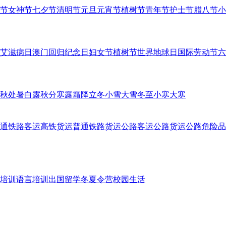
节
女神节
七夕节
清明节
元旦
元宵节
植树节
青年节
护士节
腊八节
小
艾滋病日
澳门回归纪念日
妇女节
植树节
世界地球日
国际劳动节
六
秋
处暑
白露
秋分
寒露
霜降
立冬
小雪
大雪
冬至
小寒
大寒
通铁路客运
高铁货运
普通铁路货运
公路客运
公路货运
公路危险品
培训
语言培训
出国留学
冬夏令营
校园生活