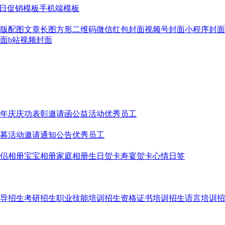
日促销模板
手机端模板
版配图
文章长图
方形二维码
微信红包封面
视频号封面
小程序封面
面
b站视频封面
年庆
庆功表彰
邀请函
公益活动
优秀员工
募
活动邀请
通知公告
优秀员工
侣相册
宝宝相册
家庭相册
生日贺卡
寿宴贺卡
心情日签
导招生
考研招生
职业技能培训招生
资格证书培训招生
语言培训招