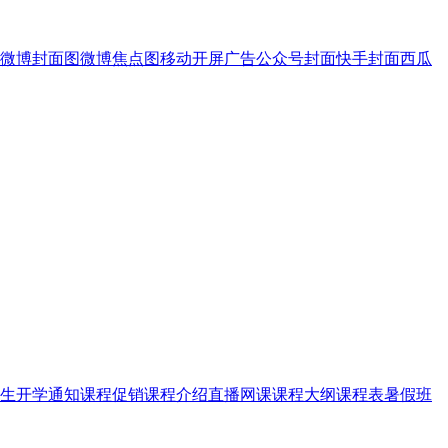
微博封面图
微博焦点图
移动开屏广告
公众号封面
快手封面
西瓜
生
开学通知
课程促销
课程介绍
直播网课
课程大纲
课程表
暑假班