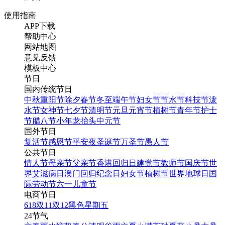
使用指南
APP下载
帮助中心
网站地图
意见反馈
模板中心
节日
国内传统节日
中秋
重阳节
除夕
春节
冬至
端午节
妇女节
节水节
科技节
泼
水节
女神节
七夕节
清明节
元旦
元宵节
植树节
青年节
护士
节
腊八节
小年
龙抬头
中元节
国外节日
复活节
感恩节
平安夜
圣诞节
万圣节
愚人节
公共节日
情人节
母亲节
父亲节
香港回归日
建党节
教师节
国庆节
世
界艾滋病日
澳门回归纪念日
妇女节
植树节
世界地球日
国
际劳动节
六一儿童节
电商节日
618
双11
双12
黑色星期五
24节气