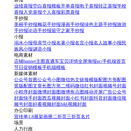
业绩喜报
空白喜报模板
开单喜报
电子喜报
转正喜报
学校
喜报
入党喜报
个人喜报
彩票喜报
手抄报
美丽手抄报
梅花手抄报
漫画手抄报
绿色主题手抄报
旅游
手抄报
论语手抄报
留守之家手抄报
小报
溺水小报
母亲节小报
名著小报
名言小报
名人故事小报
民
族风小报
谜语小报
电商素材
店铺banner
主图直通车
宝贝详情
全屏海报
pc/手机端首页
节日促销模板
手机端模板
新媒体素材
公众号首图
公众号小图
微信热文链接
横版配图
方形配图
竖版配图
文章长图
方形二维码
微信红包封面
视频号封面
小程序封面
微博封面图
微博焦点图
移动开屏广告
公众号
封面
快手封面
西瓜视频封面
小红书封面
抖音封面
微信视
频号封面
好看视频封面
b站视频封面
办公印刷
宣传单
1.8展架
画册
二折页
三折页
名片
场景
人力行政