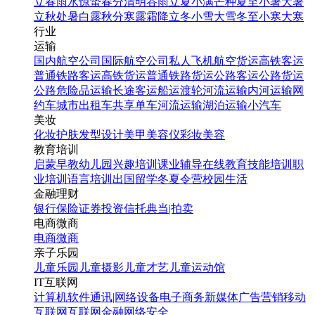
立春
雨水
惊蛰
春分
清明
谷雨
立夏
小满
芒种
夏至
小暑
大暑
立秋
处暑
白露
秋分
寒露
霜降
立冬
小雪
大雪
冬至
小寒
大寒
行业
运输
国内航空公司
国际航空公司
私人飞机
航空货运
高铁客运
普通铁路客运
高铁货运
普通铁路货运
公路客运
公路货运
公路危险品运输
长途客运
船运
渡轮
河流运输
内河运输
网
约车
城市出租车
共享单车
河流运输
湖泊运输
小汽车
美妆
化妆
护肤
发型设计
美甲
美容仪
彩妆
美容
教育培训
启蒙早教
幼儿园
兴趣培训
课业辅导
在线教育
技能培训
职
业培训
语言培训
出国留学
冬夏令营
校园生活
金融理财
银行
保险
证券投资
信托
典当|拍卖
电商微商
电商
微商
亲子乐园
儿童乐园
儿童摄影
儿童才艺
儿童运动馆
IT互联网
计算机软件
通讯|网络设备
电子商务
新媒体
广告营销
移动
互联网
互联网金融
网络安全