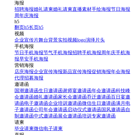
海报
招聘海报
婚礼请柬
婚礼请柬
直播素材
手绘海报
节日海报
周年庆海报
h5
翻页h5
长页h5
视频
企业宣传片
舞台背景
实拍视频
logo演绎
片头
手机海报
节日手机海报
节气手机海报
招聘手机海报
周年庆手机海
报
早安手机海报
营销海报
店庆海报
企业宣传海报
新品宣传海报
促销海报
年会海报
代理招募海报
邀请函
国潮邀请函
生日邀请函
谢师宴邀请函
年会邀请函
科技峰
会邀请函
婚礼邀请函
家长会邀请函
乔迁邀请函
百日宴邀
请函
电子邀请函
企业培训邀请函
微信生日邀请函
满月电
子邀请函
公司年会邀请函
启动仪式邀请函
国风邀请函
自
制邀请函
中式邀请函
展会邀请函
培训专家邀请函
请柬
毕业请柬
微信电子请柬
喜报