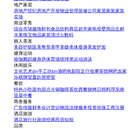
地产家居
房地产经纪
房地产开发
物业管理
装修公司
家居家装
家装
卖场
商业零售
综合市场
服饰鞋包
食品饮料
商店超市
家电
母婴用品
生鲜
水果
珠宝饰品
家居清洁
3c数码
丽人美发
美容护肤
医美整形
美甲美睫
美体瘦身
美发护发
健身运动
瑜伽
舞蹈
健身房
体育场馆
球类运动
游泳
休闲娱乐
文化艺术
diy手工坊
ktv
酒吧
电影院
足疗按摩
茶馆
网吧
农家
乐
棋牌室
轰趴馆
密室
餐饮
特色小吃
面包甜点
火锅
咖啡茶饮
西餐
烧烤
日韩料理
东南
亚菜
中餐
商务服务
广告传媒
财务会计
货运物流
法律服务
投资担保
工商注册
酒店旅游
酒店
旅行社
旅游经典
民宿短租
品类