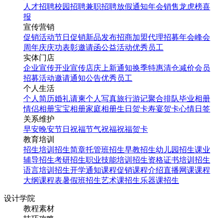
人才招聘
校园招聘
兼职招聘
放假通知
年会
销售龙虎榜
喜
报
宣传营销
促销活动
节日促销
新品发布
招商加盟
代理招募
年会
峰会
周年庆
庆功表彰
邀请函
公益活动
优秀员工
实体门店
企业宣传
开业宣传
店庆
上新通知
换季特惠
清仓减价
会员
招募
活动邀请
通知公告
优秀员工
个人生活
个人简历
婚礼请柬
个人写真
旅行游记
聚合排队
毕业相册
情侣相册
宝宝相册
家庭相册
生日贺卡
寿宴贺卡
心情日签
关系维护
早安
晚安
节日祝福
节气祝福
祝福贺卡
教育培训
招生培训
招生简章
托管班招生
早教招生
幼儿园招生
课业
辅导招生
考研招生
职业技能培训招生
资格证书培训招生
语言培训招生
开学通知
课程促销
课程介绍
直播网课
课程
大纲
课程表
暑假班招生
艺术课招生
乐器课招生
设计学院
教程素材