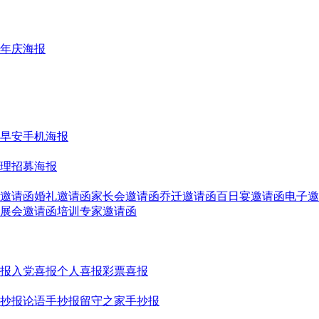
年庆海报
早安手机海报
理招募海报
邀请函
婚礼邀请函
家长会邀请函
乔迁邀请函
百日宴邀请函
电子邀
展会邀请函
培训专家邀请函
报
入党喜报
个人喜报
彩票喜报
抄报
论语手抄报
留守之家手抄报