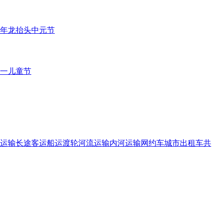
年
龙抬头
中元节
一儿童节
运输
长途客运
船运
渡轮
河流运输
内河运输
网约车
城市出租车
共