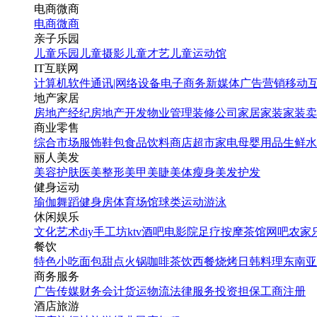
电商微商
电商
微商
亲子乐园
儿童乐园
儿童摄影
儿童才艺
儿童运动馆
IT互联网
计算机软件
通讯|网络设备
电子商务
新媒体
广告营销
移动
地产家居
房地产经纪
房地产开发
物业管理
装修公司
家居家装
家装卖
商业零售
综合市场
服饰鞋包
食品饮料
商店超市
家电
母婴用品
生鲜水
丽人美发
美容护肤
医美整形
美甲美睫
美体瘦身
美发护发
健身运动
瑜伽
舞蹈
健身房
体育场馆
球类运动
游泳
休闲娱乐
文化艺术
diy手工坊
ktv
酒吧
电影院
足疗按摩
茶馆
网吧
农家
餐饮
特色小吃
面包甜点
火锅
咖啡茶饮
西餐
烧烤
日韩料理
东南亚
商务服务
广告传媒
财务会计
货运物流
法律服务
投资担保
工商注册
酒店旅游