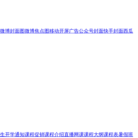
微博封面图
微博焦点图
移动开屏广告
公众号封面
快手封面
西瓜
生
开学通知
课程促销
课程介绍
直播网课
课程大纲
课程表
暑假班