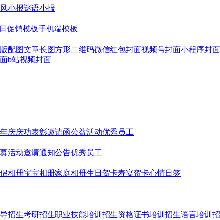
风小报
谜语小报
日促销模板
手机端模板
版配图
文章长图
方形二维码
微信红包封面
视频号封面
小程序封面
面
b站视频封面
年庆
庆功表彰
邀请函
公益活动
优秀员工
募
活动邀请
通知公告
优秀员工
侣相册
宝宝相册
家庭相册
生日贺卡
寿宴贺卡
心情日签
导招生
考研招生
职业技能培训招生
资格证书培训招生
语言培训招