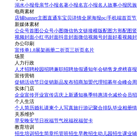
溺水小报
母亲节小报
名著小报
名言小报
名人故事小报
民族
电商素材
店铺banner
主图直通车
宝贝详情
全屏海报
pc/手机端首页
节
新媒体素材
公众号首图
公众号小图
微信热文链接
横版配图
方形配图
竖
视频封面
小红书封面
抖音封面
微信视频号封面
好看视频封
办公印刷
宣传单
1.8展架
画册
二折页
三折页
名片
场景
人力行政
人才招聘
校园招聘
兼职招聘
放假通知
年会
销售龙虎榜
喜报
宣传营销
促销活动
节日促销
新品发布
招商加盟
代理招募
年会
峰会
周
实体门店
企业宣传
开业宣传
店庆
上新通知
换季特惠
清仓减价
会员招
个人生活
个人简历
婚礼请柬
个人写真
旅行游记
聚合排队
毕业相册
情
关系维护
早安
晚安
节日祝福
节气祝福
祝福贺卡
教育培训
招生培训
招生简章
托管班招生
早教招生
幼儿园招生
课业辅