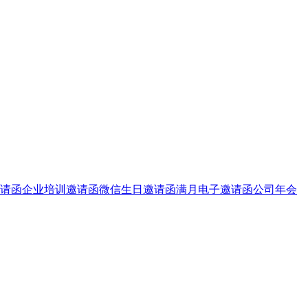
请函
企业培训邀请函
微信生日邀请函
满月电子邀请函
公司年会