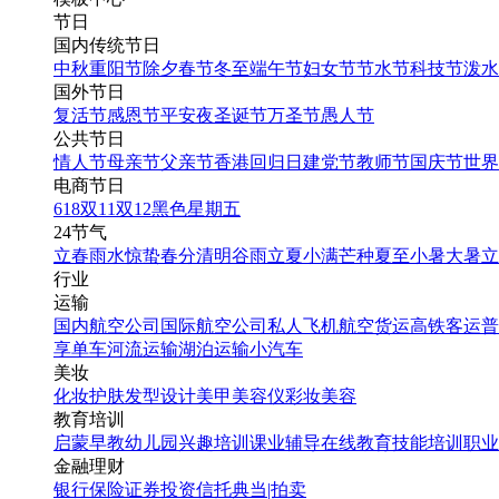
节日
国内传统节日
中秋
重阳节
除夕
春节
冬至
端午节
妇女节
节水节
科技节
泼水
国外节日
复活节
感恩节
平安夜
圣诞节
万圣节
愚人节
公共节日
情人节
母亲节
父亲节
香港回归日
建党节
教师节
国庆节
世界
电商节日
618
双11
双12
黑色星期五
24节气
立春
雨水
惊蛰
春分
清明
谷雨
立夏
小满
芒种
夏至
小暑
大暑
立
行业
运输
国内航空公司
国际航空公司
私人飞机
航空货运
高铁客运
普
享单车
河流运输
湖泊运输
小汽车
美妆
化妆
护肤
发型设计
美甲
美容仪
彩妆
美容
教育培训
启蒙早教
幼儿园
兴趣培训
课业辅导
在线教育
技能培训
职业
金融理财
银行
保险
证券投资
信托
典当|拍卖