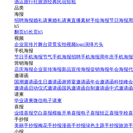
酒店
旅行社
旅游经典
民宿短租
品类
海报
招聘海报
婚礼请柬
婚礼请柬
直播素材
手绘海报
节日海报
周
h5
翻页h5
长页h5
视频
企业宣传片
舞台背景
实拍视频
logo演绎
片头
手机海报
节日手机海报
节气手机海报
招聘手机海报
周年庆手机海报
营销海报
店庆海报
企业宣传海报
新品宣传海报
促销海报
年会海报
代
邀请函
国潮邀请函
生日邀请函
谢师宴邀请函
年会邀请函
科技峰会
邀请函
启动仪式邀请函
国风邀请函
自制邀请函
中式邀请函
请柬
毕业请柬
微信电子请柬
喜报
业绩喜报
空白喜报模板
开单喜报
电子喜报
转正喜报
学校喜
手抄报
美丽手抄报
梅花手抄报
漫画手抄报
绿色主题手抄报
旅游手
小报