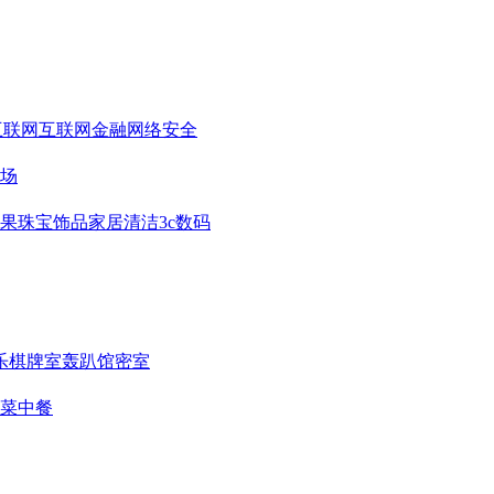
互联网
互联网金融
网络安全
场
果
珠宝饰品
家居清洁
3c数码
乐
棋牌室
轰趴馆
密室
菜
中餐