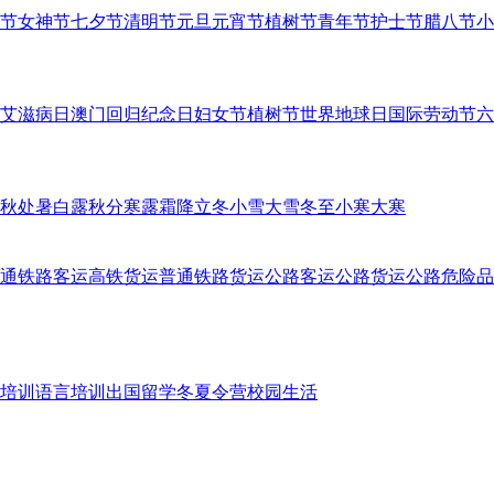
节
女神节
七夕节
清明节
元旦
元宵节
植树节
青年节
护士节
腊八节
小
艾滋病日
澳门回归纪念日
妇女节
植树节
世界地球日
国际劳动节
六
秋
处暑
白露
秋分
寒露
霜降
立冬
小雪
大雪
冬至
小寒
大寒
通铁路客运
高铁货运
普通铁路货运
公路客运
公路货运
公路危险品
培训
语言培训
出国留学
冬夏令营
校园生活