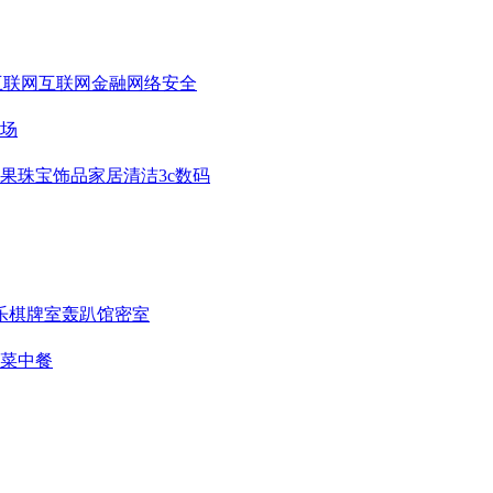
互联网
互联网金融
网络安全
场
果
珠宝饰品
家居清洁
3c数码
乐
棋牌室
轰趴馆
密室
菜
中餐