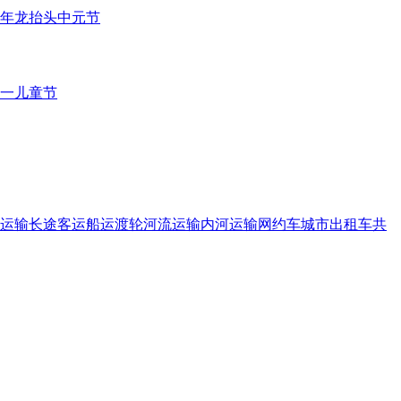
年
龙抬头
中元节
一儿童节
运输
长途客运
船运
渡轮
河流运输
内河运输
网约车
城市出租车
共