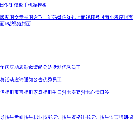
日促销模板
手机端模板
版配图
文章长图
方形二维码
微信红包封面
视频号封面
小程序封面
面
b站视频封面
年庆
庆功表彰
邀请函
公益活动
优秀员工
募
活动邀请
通知公告
优秀员工
侣相册
宝宝相册
家庭相册
生日贺卡
寿宴贺卡
心情日签
导招生
考研招生
职业技能培训招生
资格证书培训招生
语言培训招