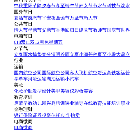
中秋
重阳节
除夕
春节
冬至
端午节
妇女节
节水节
科技节
泼水
国外节日
复活节
感恩节
平安夜
圣诞节
万圣节
愚人节
公共节日
情人节
母亲节
父亲节
香港回归日
建党节
教师节
国庆节
世界
电商节日
618
双11
双12
黑色星期五
24节气
立春
雨水
惊蛰
春分
清明
谷雨
立夏
小满
芒种
夏至
小暑
大暑
立
行业
运输
国内航空公司
国际航空公司
私人飞机
航空货运
高铁客运
普
享单车
河流运输
湖泊运输
小汽车
美妆
化妆
护肤
发型设计
美甲
美容仪
彩妆
美容
教育培训
启蒙早教
幼儿园
兴趣培训
课业辅导
在线教育
技能培训
职业
金融理财
银行
保险
证券投资
信托
典当|拍卖
电商微商
电商
微商