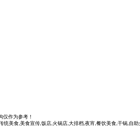
构仅作为参考！
传统美食,美食宣传,饭店,火锅店,大排档,夜宵,餐饮美食,干锅,自