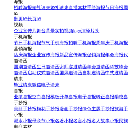
海报
招聘海报
婚礼请柬
婚礼请柬
直播素材
手绘海报
节日海报
周
h5
翻页h5
长页h5
视频
企业宣传片
舞台背景
实拍视频
logo演绎
片头
手机海报
节日手机海报
节气手机海报
招聘手机海报
周年庆手机海报
营销海报
店庆海报
企业宣传海报
新品宣传海报
促销海报
年会海报
代
邀请函
国潮邀请函
生日邀请函
谢师宴邀请函
年会邀请函
科技峰会
邀请函
启动仪式邀请函
国风邀请函
自制邀请函
中式邀请函
请柬
毕业请柬
微信电子请柬
喜报
业绩喜报
空白喜报模板
开单喜报
电子喜报
转正喜报
学校喜
手抄报
美丽手抄报
梅花手抄报
漫画手抄报
绿色主题手抄报
旅游手
小报
溺水小报
母亲节小报
名著小报
名言小报
名人故事小报
民族
电商素材