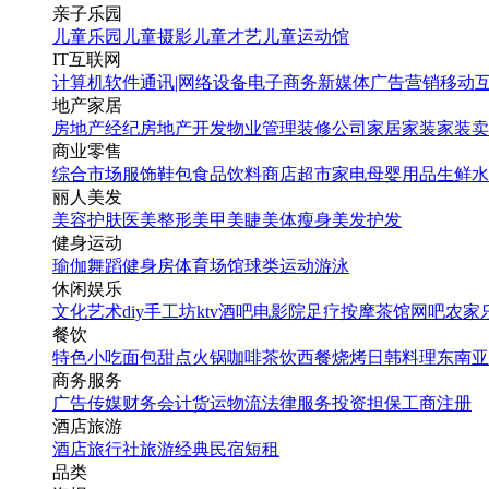
亲子乐园
儿童乐园
儿童摄影
儿童才艺
儿童运动馆
IT互联网
计算机软件
通讯|网络设备
电子商务
新媒体
广告营销
移动
地产家居
房地产经纪
房地产开发
物业管理
装修公司
家居家装
家装卖
商业零售
综合市场
服饰鞋包
食品饮料
商店超市
家电
母婴用品
生鲜水
丽人美发
美容护肤
医美整形
美甲美睫
美体瘦身
美发护发
健身运动
瑜伽
舞蹈
健身房
体育场馆
球类运动
游泳
休闲娱乐
文化艺术
diy手工坊
ktv
酒吧
电影院
足疗按摩
茶馆
网吧
农家
餐饮
特色小吃
面包甜点
火锅
咖啡茶饮
西餐
烧烤
日韩料理
东南亚
商务服务
广告传媒
财务会计
货运物流
法律服务
投资担保
工商注册
酒店旅游
酒店
旅行社
旅游经典
民宿短租
品类