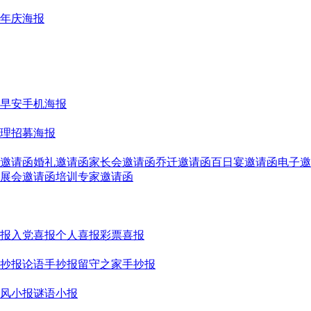
年庆海报
早安手机海报
理招募海报
邀请函
婚礼邀请函
家长会邀请函
乔迁邀请函
百日宴邀请函
电子邀
展会邀请函
培训专家邀请函
报
入党喜报
个人喜报
彩票喜报
抄报
论语手抄报
留守之家手抄报
风小报
谜语小报