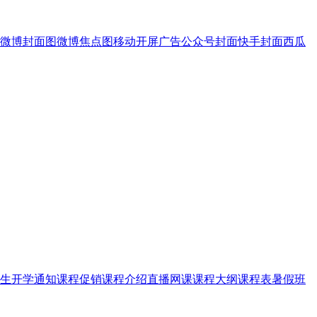
微博封面图
微博焦点图
移动开屏广告
公众号封面
快手封面
西瓜
生
开学通知
课程促销
课程介绍
直播网课
课程大纲
课程表
暑假班