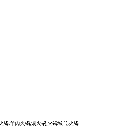
助火锅,羊肉火锅,涮火锅,火锅城,吃火锅