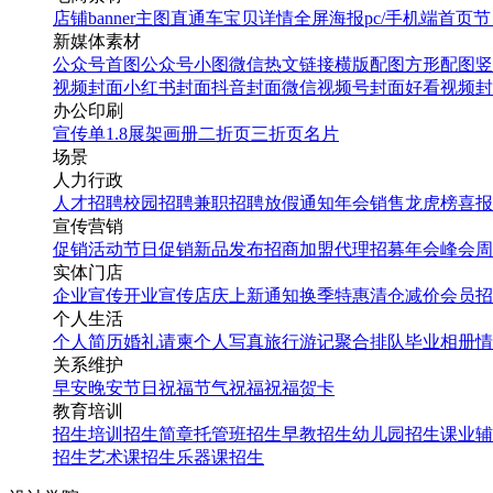
店铺banner
主图直通车
宝贝详情
全屏海报
pc/手机端首页
节
新媒体素材
公众号首图
公众号小图
微信热文链接
横版配图
方形配图
竖
视频封面
小红书封面
抖音封面
微信视频号封面
好看视频封
办公印刷
宣传单
1.8展架
画册
二折页
三折页
名片
场景
人力行政
人才招聘
校园招聘
兼职招聘
放假通知
年会
销售龙虎榜
喜报
宣传营销
促销活动
节日促销
新品发布
招商加盟
代理招募
年会
峰会
周
实体门店
企业宣传
开业宣传
店庆
上新通知
换季特惠
清仓减价
会员招
个人生活
个人简历
婚礼请柬
个人写真
旅行游记
聚合排队
毕业相册
情
关系维护
早安
晚安
节日祝福
节气祝福
祝福贺卡
教育培训
招生培训
招生简章
托管班招生
早教招生
幼儿园招生
课业辅
招生
艺术课招生
乐器课招生