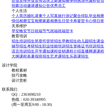
企业宣传
开业宣传
店庆
上新通知
换季特惠
清仓减价
会员
招募
活动邀请
通知公告
优秀员工
个人生活
个人简历
婚礼请柬
个人写真
旅行游记
聚合排队
毕业相册
情侣相册
宝宝相册
家庭相册
生日贺卡
寿宴贺卡
心情日签
关系维护
早安
晚安
节日祝福
节气祝福
祝福贺卡
教育培训
招生培训
招生简章
托管班招生
早教招生
幼儿园招生
课业
辅导招生
考研招生
职业技能培训招生
资格证书培训招生
语言培训招生
开学通知
课程促销
课程介绍
直播网课
课程
大纲
课程表
暑假班招生
艺术课招生
乐器课招生
设计学院
教程素材
技巧攻略
设计赏析
联系我们
QQ：2363698210
热线：020-39340995
(周一至周五9:00 - 18:30)