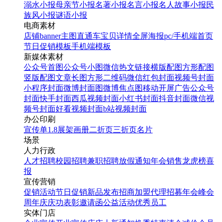
溺水小报
母亲节小报
名著小报
名言小报
名人故事小报
民
族风小报
谜语小报
电商素材
店铺banner
主图直通车
宝贝详情
全屏海报
pc/手机端首页
节日促销模板
手机端模板
新媒体素材
公众号首图
公众号小图
微信热文链接
横版配图
方形配图
竖版配图
文章长图
方形二维码
微信红包封面
视频号封面
小程序封面
微博封面图
微博焦点图
移动开屏广告
公众号
封面
快手封面
西瓜视频封面
小红书封面
抖音封面
微信视
频号封面
好看视频封面
b站视频封面
办公印刷
宣传单
1.8展架
画册
二折页
三折页
名片
场景
人力行政
人才招聘
校园招聘
兼职招聘
放假通知
年会
销售龙虎榜
喜
报
宣传营销
促销活动
节日促销
新品发布
招商加盟
代理招募
年会
峰会
周年庆
庆功表彰
邀请函
公益活动
优秀员工
实体门店