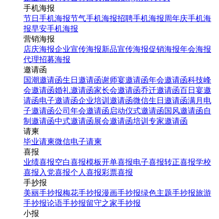
手机海报
节日手机海报
节气手机海报
招聘手机海报
周年庆手机海
报
早安手机海报
营销海报
店庆海报
企业宣传海报
新品宣传海报
促销海报
年会海报
代理招募海报
邀请函
国潮邀请函
生日邀请函
谢师宴邀请函
年会邀请函
科技峰
会邀请函
婚礼邀请函
家长会邀请函
乔迁邀请函
百日宴邀
请函
电子邀请函
企业培训邀请函
微信生日邀请函
满月电
子邀请函
公司年会邀请函
启动仪式邀请函
国风邀请函
自
制邀请函
中式邀请函
展会邀请函
培训专家邀请函
请柬
毕业请柬
微信电子请柬
喜报
业绩喜报
空白喜报模板
开单喜报
电子喜报
转正喜报
学校
喜报
入党喜报
个人喜报
彩票喜报
手抄报
美丽手抄报
梅花手抄报
漫画手抄报
绿色主题手抄报
旅游
手抄报
论语手抄报
留守之家手抄报
小报