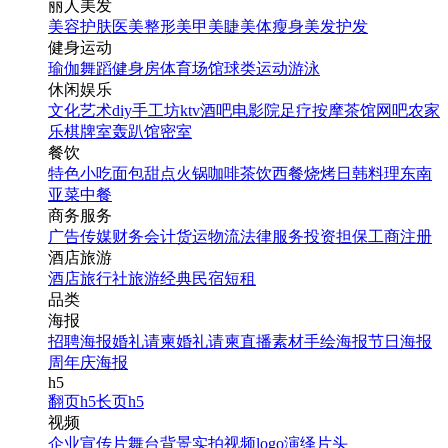
丽人美发
美容护肤
医美整形
美甲美睫
美体瘦身
美发护发
健身运动
瑜伽
舞蹈
健身房
体育场馆
球类运动
游泳
休闲娱乐
文化艺术
diy手工坊
ktv
酒吧
电影院
足疗按摩
茶馆
网吧
农家
乐
棋牌室
轰趴馆
密室
餐饮
特色小吃
面包甜点
火锅
咖啡茶饮
西餐
烧烤
日韩料理
东南
亚菜
中餐
商务服务
广告传媒
财务会计
货运物流
法律服务
投资担保
工商注册
酒店旅游
酒店
旅行社
旅游经典
民宿短租
品类
海报
招聘海报
婚礼请柬
婚礼请柬
直播素材
手绘海报
节日海报
周年庆海报
h5
翻页h5
长页h5
视频
企业宣传片
舞台背景
实拍视频
logo演绎
片头