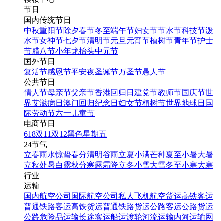
节日
国内传统节日
中秋
重阳节
除夕
春节
冬至
端午节
妇女节
节水节
科技节
泼
水节
女神节
七夕节
清明节
元旦
元宵节
植树节
青年节
护士
节
腊八节
小年
龙抬头
中元节
国外节日
复活节
感恩节
平安夜
圣诞节
万圣节
愚人节
公共节日
情人节
母亲节
父亲节
香港回归日
建党节
教师节
国庆节
世
界艾滋病日
澳门回归纪念日
妇女节
植树节
世界地球日
国
际劳动节
六一儿童节
电商节日
618
双11
双12
黑色星期五
24节气
立春
雨水
惊蛰
春分
清明
谷雨
立夏
小满
芒种
夏至
小暑
大暑
立秋
处暑
白露
秋分
寒露
霜降
立冬
小雪
大雪
冬至
小寒
大寒
行业
运输
国内航空公司
国际航空公司
私人飞机
航空货运
高铁客运
普通铁路客运
高铁货运
普通铁路货运
公路客运
公路货运
公路危险品运输
长途客运
船运
渡轮
河流运输
内河运输
网