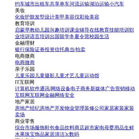
约车
城市出租车
共享单车
河流运输
湖泊运输
小汽车
美妆
化妆
护肤
发型设计
美甲
美容仪
彩妆
美容
教育培训
启蒙早教
幼儿园
兴趣培训
课业辅导
在线教育
技能培训
职
业培训
语言培训
出国留学
冬夏令营
校园生活
金融理财
银行
保险
证券投资
信托
典当|拍卖
电商微商
电商
微商
亲子乐园
儿童乐园
儿童摄影
儿童才艺
儿童运动馆
IT互联网
计算机软件
通讯|网络设备
电子商务
新媒体
广告营销
移动
互联网
互联网金融
网络安全
地产家居
房地产经纪
房地产开发
物业管理
装修公司
家居家装
家装
卖场
商业零售
综合市场
服饰鞋包
食品饮料
商店超市
家电
母婴用品
生鲜
水果
珠宝饰品
家居清洁
3c数码