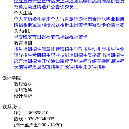
企业宣传
开业宣传
店庆
上新通知
换季特惠
清仓减价
会员
招募
活动邀请
通知公告
优秀员工
个人生活
个人简历
婚礼请柬
个人写真
旅行游记
聚合排队
毕业相册
情侣相册
宝宝相册
家庭相册
生日贺卡
寿宴贺卡
心情日签
关系维护
早安
晚安
节日祝福
节气祝福
祝福贺卡
教育培训
招生培训
招生简章
托管班招生
早教招生
幼儿园招生
课业
辅导招生
考研招生
职业技能培训招生
资格证书培训招生
语言培训招生
开学通知
课程促销
课程介绍
直播网课
课程
大纲
课程表
暑假班招生
艺术课招生
乐器课招生
设计学院
教程素材
技巧攻略
设计赏析
联系我们
QQ：2363698210
热线：020-39340995
(周一至周五9:00 - 18:30)