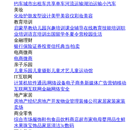
约车
城市出租车
共享单车
河流运输
湖泊运输
小汽车
美妆
化妆
护肤
发型设计
美甲
美容仪
彩妆
美容
教育培训
启蒙早教
幼儿园
兴趣培训
课业辅导
在线教育
技能培训
职
业培训
语言培训
出国留学
冬夏令营
校园生活
金融理财
银行
保险
证券投资
信托
典当|拍卖
电商微商
电商
微商
亲子乐园
儿童乐园
儿童摄影
儿童才艺
儿童运动馆
IT互联网
计算机软件
通讯|网络设备
电子商务
新媒体
广告营销
移动
互联网
互联网金融
网络安全
地产家居
房地产经纪
房地产开发
物业管理
装修公司
家居家装
家装
卖场
商业零售
综合市场
服饰鞋包
食品饮料
商店超市
家电
母婴用品
生鲜
水果
珠宝饰品
家居清洁
3c数码