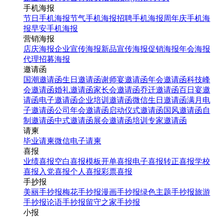
手机海报
节日手机海报
节气手机海报
招聘手机海报
周年庆手机海
报
早安手机海报
营销海报
店庆海报
企业宣传海报
新品宣传海报
促销海报
年会海报
代理招募海报
邀请函
国潮邀请函
生日邀请函
谢师宴邀请函
年会邀请函
科技峰
会邀请函
婚礼邀请函
家长会邀请函
乔迁邀请函
百日宴邀
请函
电子邀请函
企业培训邀请函
微信生日邀请函
满月电
子邀请函
公司年会邀请函
启动仪式邀请函
国风邀请函
自
制邀请函
中式邀请函
展会邀请函
培训专家邀请函
请柬
毕业请柬
微信电子请柬
喜报
业绩喜报
空白喜报模板
开单喜报
电子喜报
转正喜报
学校
喜报
入党喜报
个人喜报
彩票喜报
手抄报
美丽手抄报
梅花手抄报
漫画手抄报
绿色主题手抄报
旅游
手抄报
论语手抄报
留守之家手抄报
小报