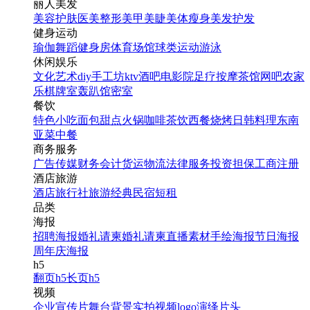
丽人美发
美容护肤
医美整形
美甲美睫
美体瘦身
美发护发
健身运动
瑜伽
舞蹈
健身房
体育场馆
球类运动
游泳
休闲娱乐
文化艺术
diy手工坊
ktv
酒吧
电影院
足疗按摩
茶馆
网吧
农家
乐
棋牌室
轰趴馆
密室
餐饮
特色小吃
面包甜点
火锅
咖啡茶饮
西餐
烧烤
日韩料理
东南
亚菜
中餐
商务服务
广告传媒
财务会计
货运物流
法律服务
投资担保
工商注册
酒店旅游
酒店
旅行社
旅游经典
民宿短租
品类
海报
招聘海报
婚礼请柬
婚礼请柬
直播素材
手绘海报
节日海报
周年庆海报
h5
翻页h5
长页h5
视频
企业宣传片
舞台背景
实拍视频
logo演绎
片头