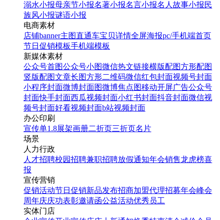
溺水小报
母亲节小报
名著小报
名言小报
名人故事小报
民
族风小报
谜语小报
电商素材
店铺banner
主图直通车
宝贝详情
全屏海报
pc/手机端首页
节日促销模板
手机端模板
新媒体素材
公众号首图
公众号小图
微信热文链接
横版配图
方形配图
竖版配图
文章长图
方形二维码
微信红包封面
视频号封面
小程序封面
微博封面图
微博焦点图
移动开屏广告
公众号
封面
快手封面
西瓜视频封面
小红书封面
抖音封面
微信视
频号封面
好看视频封面
b站视频封面
办公印刷
宣传单
1.8展架
画册
二折页
三折页
名片
场景
人力行政
人才招聘
校园招聘
兼职招聘
放假通知
年会
销售龙虎榜
喜
报
宣传营销
促销活动
节日促销
新品发布
招商加盟
代理招募
年会
峰会
周年庆
庆功表彰
邀请函
公益活动
优秀员工
实体门店