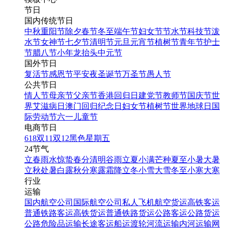
节日
国内传统节日
中秋
重阳节
除夕
春节
冬至
端午节
妇女节
节水节
科技节
泼
水节
女神节
七夕节
清明节
元旦
元宵节
植树节
青年节
护士
节
腊八节
小年
龙抬头
中元节
国外节日
复活节
感恩节
平安夜
圣诞节
万圣节
愚人节
公共节日
情人节
母亲节
父亲节
香港回归日
建党节
教师节
国庆节
世
界艾滋病日
澳门回归纪念日
妇女节
植树节
世界地球日
国
际劳动节
六一儿童节
电商节日
618
双11
双12
黑色星期五
24节气
立春
雨水
惊蛰
春分
清明
谷雨
立夏
小满
芒种
夏至
小暑
大暑
立秋
处暑
白露
秋分
寒露
霜降
立冬
小雪
大雪
冬至
小寒
大寒
行业
运输
国内航空公司
国际航空公司
私人飞机
航空货运
高铁客运
普通铁路客运
高铁货运
普通铁路货运
公路客运
公路货运
公路危险品运输
长途客运
船运
渡轮
河流运输
内河运输
网