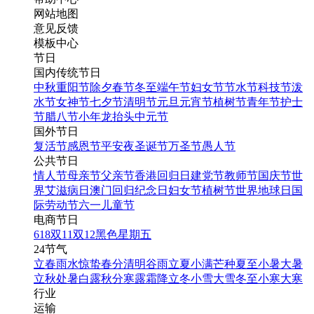
网站地图
意见反馈
模板中心
节日
国内传统节日
中秋
重阳节
除夕
春节
冬至
端午节
妇女节
节水节
科技节
泼
水节
女神节
七夕节
清明节
元旦
元宵节
植树节
青年节
护士
节
腊八节
小年
龙抬头
中元节
国外节日
复活节
感恩节
平安夜
圣诞节
万圣节
愚人节
公共节日
情人节
母亲节
父亲节
香港回归日
建党节
教师节
国庆节
世
界艾滋病日
澳门回归纪念日
妇女节
植树节
世界地球日
国
际劳动节
六一儿童节
电商节日
618
双11
双12
黑色星期五
24节气
立春
雨水
惊蛰
春分
清明
谷雨
立夏
小满
芒种
夏至
小暑
大暑
立秋
处暑
白露
秋分
寒露
霜降
立冬
小雪
大雪
冬至
小寒
大寒
行业
运输