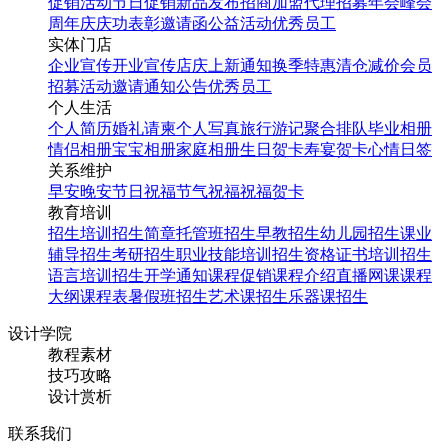
促销活动
节日促销
新品发布
招商加盟
代理招募
年会
峰会
周年庆
庆功表彰
邀请函
公益活动
优秀员工
实体门店
企业宣传
开业宣传
店庆
上新通知
换季特惠
清仓减价
会员
招募
活动邀请
通知公告
优秀员工
个人生活
个人简历
婚礼请柬
个人写真
旅行游记
聚合排队
毕业相册
情侣相册
宝宝相册
家庭相册
生日贺卡
寿宴贺卡
心情日签
关系维护
早安
晚安
节日祝福
节气祝福
祝福贺卡
教育培训
招生培训
招生简章
托管班招生
早教招生
幼儿园招生
课业
辅导招生
考研招生
职业技能培训招生
资格证书培训招生
语言培训招生
开学通知
课程促销
课程介绍
直播网课
课程
大纲
课程表
暑假班招生
艺术课招生
乐器课招生
设计学院
教程素材
技巧攻略
设计赏析
联系我们