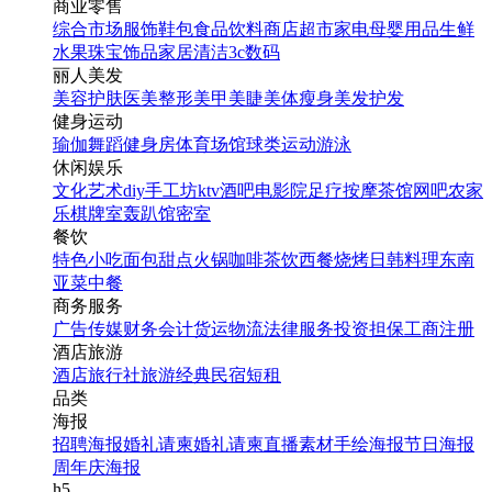
商业零售
综合市场
服饰鞋包
食品饮料
商店超市
家电
母婴用品
生鲜
水果
珠宝饰品
家居清洁
3c数码
丽人美发
美容护肤
医美整形
美甲美睫
美体瘦身
美发护发
健身运动
瑜伽
舞蹈
健身房
体育场馆
球类运动
游泳
休闲娱乐
文化艺术
diy手工坊
ktv
酒吧
电影院
足疗按摩
茶馆
网吧
农家
乐
棋牌室
轰趴馆
密室
餐饮
特色小吃
面包甜点
火锅
咖啡茶饮
西餐
烧烤
日韩料理
东南
亚菜
中餐
商务服务
广告传媒
财务会计
货运物流
法律服务
投资担保
工商注册
酒店旅游
酒店
旅行社
旅游经典
民宿短租
品类
海报
招聘海报
婚礼请柬
婚礼请柬
直播素材
手绘海报
节日海报
周年庆海报
h5