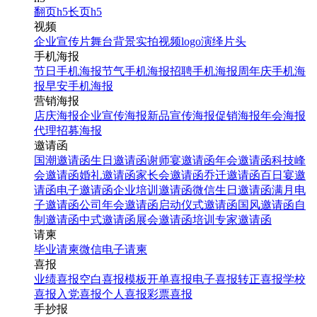
翻页h5
长页h5
视频
企业宣传片
舞台背景
实拍视频
logo演绎
片头
手机海报
节日手机海报
节气手机海报
招聘手机海报
周年庆手机海
报
早安手机海报
营销海报
店庆海报
企业宣传海报
新品宣传海报
促销海报
年会海报
代理招募海报
邀请函
国潮邀请函
生日邀请函
谢师宴邀请函
年会邀请函
科技峰
会邀请函
婚礼邀请函
家长会邀请函
乔迁邀请函
百日宴邀
请函
电子邀请函
企业培训邀请函
微信生日邀请函
满月电
子邀请函
公司年会邀请函
启动仪式邀请函
国风邀请函
自
制邀请函
中式邀请函
展会邀请函
培训专家邀请函
请柬
毕业请柬
微信电子请柬
喜报
业绩喜报
空白喜报模板
开单喜报
电子喜报
转正喜报
学校
喜报
入党喜报
个人喜报
彩票喜报
手抄报