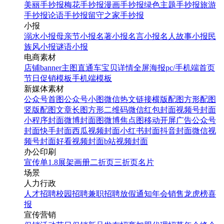
美丽手抄报
梅花手抄报
漫画手抄报
绿色主题手抄报
旅游
手抄报
论语手抄报
留守之家手抄报
小报
溺水小报
母亲节小报
名著小报
名言小报
名人故事小报
民
族风小报
谜语小报
电商素材
店铺banner
主图直通车
宝贝详情
全屏海报
pc/手机端首页
节日促销模板
手机端模板
新媒体素材
公众号首图
公众号小图
微信热文链接
横版配图
方形配图
竖版配图
文章长图
方形二维码
微信红包封面
视频号封面
小程序封面
微博封面图
微博焦点图
移动开屏广告
公众号
封面
快手封面
西瓜视频封面
小红书封面
抖音封面
微信视
频号封面
好看视频封面
b站视频封面
办公印刷
宣传单
1.8展架
画册
二折页
三折页
名片
场景
人力行政
人才招聘
校园招聘
兼职招聘
放假通知
年会
销售龙虎榜
喜
报
宣传营销