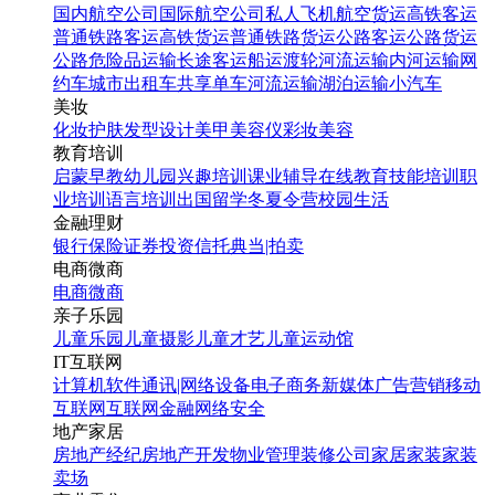
国内航空公司
国际航空公司
私人飞机
航空货运
高铁客运
普通铁路客运
高铁货运
普通铁路货运
公路客运
公路货运
公路危险品运输
长途客运
船运
渡轮
河流运输
内河运输
网
约车
城市出租车
共享单车
河流运输
湖泊运输
小汽车
美妆
化妆
护肤
发型设计
美甲
美容仪
彩妆
美容
教育培训
启蒙早教
幼儿园
兴趣培训
课业辅导
在线教育
技能培训
职
业培训
语言培训
出国留学
冬夏令营
校园生活
金融理财
银行
保险
证券投资
信托
典当|拍卖
电商微商
电商
微商
亲子乐园
儿童乐园
儿童摄影
儿童才艺
儿童运动馆
IT互联网
计算机软件
通讯|网络设备
电子商务
新媒体
广告营销
移动
互联网
互联网金融
网络安全
地产家居
房地产经纪
房地产开发
物业管理
装修公司
家居家装
家装
卖场