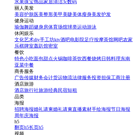
水果
珠宝饰品
家居清洁
3c数码
丽人美发
美容护肤
医美整形
美甲美睫
美体瘦身
美发护发
健身运动
瑜伽
舞蹈
健身房
体育场馆
球类运动
游泳
休闲娱乐
文化艺术
diy手工坊
ktv
酒吧
电影院
足疗按摩
茶馆
网吧
农家
乐
棋牌室
轰趴馆
密室
餐饮
特色小吃
面包甜点
火锅
咖啡茶饮
西餐
烧烤
日韩料理
东南
亚菜
中餐
商务服务
广告传媒
财务会计
货运物流
法律服务
投资担保
工商注册
酒店旅游
酒店
旅行社
旅游经典
民宿短租
品类
海报
招聘海报
婚礼请柬
婚礼请柬
直播素材
手绘海报
节日海报
周年庆海报
h5
翻页h5
长页h5
视频