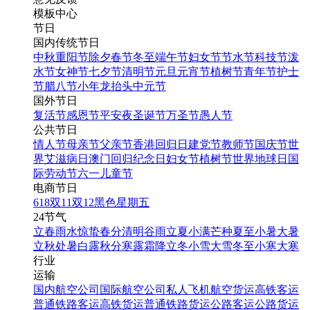
模板中心
节日
国内传统节日
中秋
重阳节
除夕
春节
冬至
端午节
妇女节
节水节
科技节
泼
水节
女神节
七夕节
清明节
元旦
元宵节
植树节
青年节
护士
节
腊八节
小年
龙抬头
中元节
国外节日
复活节
感恩节
平安夜
圣诞节
万圣节
愚人节
公共节日
情人节
母亲节
父亲节
香港回归日
建党节
教师节
国庆节
世
界艾滋病日
澳门回归纪念日
妇女节
植树节
世界地球日
国
际劳动节
六一儿童节
电商节日
618
双11
双12
黑色星期五
24节气
立春
雨水
惊蛰
春分
清明
谷雨
立夏
小满
芒种
夏至
小暑
大暑
立秋
处暑
白露
秋分
寒露
霜降
立冬
小雪
大雪
冬至
小寒
大寒
行业
运输
国内航空公司
国际航空公司
私人飞机
航空货运
高铁客运
普通铁路客运
高铁货运
普通铁路货运
公路客运
公路货运