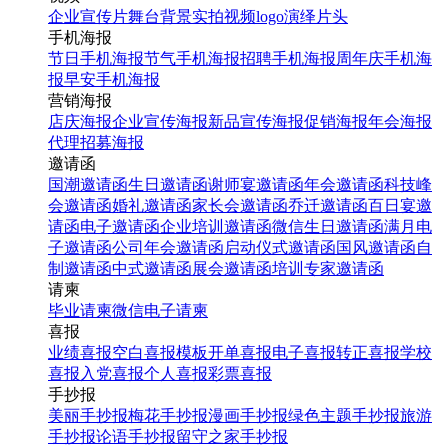
企业宣传片
舞台背景
实拍视频
logo演绎
片头
手机海报
节日手机海报
节气手机海报
招聘手机海报
周年庆手机海
报
早安手机海报
营销海报
店庆海报
企业宣传海报
新品宣传海报
促销海报
年会海报
代理招募海报
邀请函
国潮邀请函
生日邀请函
谢师宴邀请函
年会邀请函
科技峰
会邀请函
婚礼邀请函
家长会邀请函
乔迁邀请函
百日宴邀
请函
电子邀请函
企业培训邀请函
微信生日邀请函
满月电
子邀请函
公司年会邀请函
启动仪式邀请函
国风邀请函
自
制邀请函
中式邀请函
展会邀请函
培训专家邀请函
请柬
毕业请柬
微信电子请柬
喜报
业绩喜报
空白喜报模板
开单喜报
电子喜报
转正喜报
学校
喜报
入党喜报
个人喜报
彩票喜报
手抄报
美丽手抄报
梅花手抄报
漫画手抄报
绿色主题手抄报
旅游
手抄报
论语手抄报
留守之家手抄报