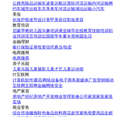
公路危险品运输
长途客运
船运
渡轮
河流运输
内河运输
网
约车
城市出租车
共享单车
河流运输
湖泊运输
小汽车
美妆
化妆
护肤
发型设计
美甲
美容仪
彩妆
美容
教育培训
启蒙早教
幼儿园
兴趣培训
课业辅导
在线教育
技能培训
职
业培训
语言培训
出国留学
冬夏令营
校园生活
金融理财
银行
保险
证券投资
信托
典当|拍卖
电商微商
电商
微商
亲子乐园
儿童乐园
儿童摄影
儿童才艺
儿童运动馆
IT互联网
计算机软件
通讯|网络设备
电子商务
新媒体
广告营销
移动
互联网
互联网金融
网络安全
地产家居
房地产经纪
房地产开发
物业管理
装修公司
家居家装
家装
卖场
商业零售
综合市场
服饰鞋包
食品饮料
商店超市
家电
母婴用品
生鲜