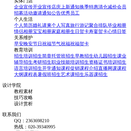
实体门店
企业宣传
开业宣传
店庆
上新通知
换季特惠
清仓减价
会员
招募
活动邀请
通知公告
优秀员工
个人生活
个人简历
婚礼请柬
个人写真
旅行游记
聚合排队
毕业相册
情侣相册
宝宝相册
家庭相册
生日贺卡
寿宴贺卡
心情日签
关系维护
早安
晚安
节日祝福
节气祝福
祝福贺卡
教育培训
招生培训
招生简章
托管班招生
早教招生
幼儿园招生
课业
辅导招生
考研招生
职业技能培训招生
资格证书培训招生
语言培训招生
开学通知
课程促销
课程介绍
直播网课
课程
大纲
课程表
暑假班招生
艺术课招生
乐器课招生
设计学院
教程素材
技巧攻略
设计赏析
联系我们
QQ：2363698210
热线：020-39340995