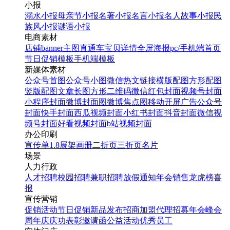
小报
溺水小报
母亲节小报
名著小报
名言小报
名人故事小报
民
族风小报
谜语小报
电商素材
店铺banner
主图直通车
宝贝详情
全屏海报
pc/手机端首页
节日促销模板
手机端模板
新媒体素材
公众号首图
公众号小图
微信热文链接
横版配图
方形配图
竖版配图
文章长图
方形二维码
微信红包封面
视频号封面
小程序封面
微博封面图
微博焦点图
移动开屏广告
公众号
封面
快手封面
西瓜视频封面
小红书封面
抖音封面
微信视
频号封面
好看视频封面
b站视频封面
办公印刷
宣传单
1.8展架
画册
二折页
三折页
名片
场景
人力行政
人才招聘
校园招聘
兼职招聘
放假通知
年会
销售龙虎榜
喜
报
宣传营销
促销活动
节日促销
新品发布
招商加盟
代理招募
年会
峰会
周年庆
庆功表彰
邀请函
公益活动
优秀员工