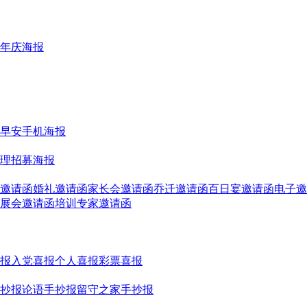
年庆海报
早安手机海报
理招募海报
邀请函
婚礼邀请函
家长会邀请函
乔迁邀请函
百日宴邀请函
电子邀
展会邀请函
培训专家邀请函
报
入党喜报
个人喜报
彩票喜报
抄报
论语手抄报
留守之家手抄报