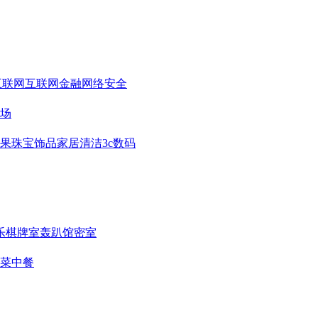
互联网
互联网金融
网络安全
场
果
珠宝饰品
家居清洁
3c数码
乐
棋牌室
轰趴馆
密室
菜
中餐