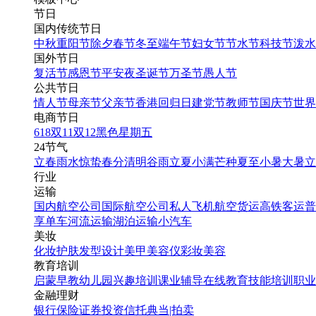
节日
国内传统节日
中秋
重阳节
除夕
春节
冬至
端午节
妇女节
节水节
科技节
泼水
国外节日
复活节
感恩节
平安夜
圣诞节
万圣节
愚人节
公共节日
情人节
母亲节
父亲节
香港回归日
建党节
教师节
国庆节
世界
电商节日
618
双11
双12
黑色星期五
24节气
立春
雨水
惊蛰
春分
清明
谷雨
立夏
小满
芒种
夏至
小暑
大暑
立
行业
运输
国内航空公司
国际航空公司
私人飞机
航空货运
高铁客运
普
享单车
河流运输
湖泊运输
小汽车
美妆
化妆
护肤
发型设计
美甲
美容仪
彩妆
美容
教育培训
启蒙早教
幼儿园
兴趣培训
课业辅导
在线教育
技能培训
职业
金融理财
银行
保险
证券投资
信托
典当|拍卖