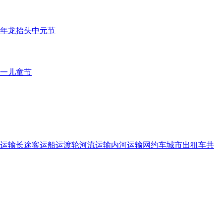
年
龙抬头
中元节
一儿童节
运输
长途客运
船运
渡轮
河流运输
内河运输
网约车
城市出租车
共