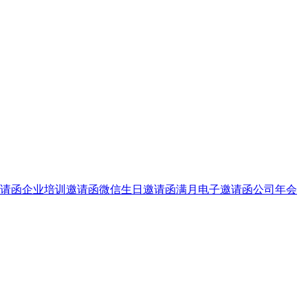
请函
企业培训邀请函
微信生日邀请函
满月电子邀请函
公司年会