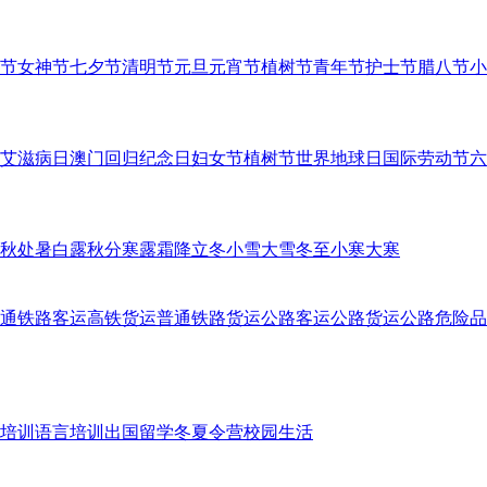
节
女神节
七夕节
清明节
元旦
元宵节
植树节
青年节
护士节
腊八节
小
艾滋病日
澳门回归纪念日
妇女节
植树节
世界地球日
国际劳动节
六
秋
处暑
白露
秋分
寒露
霜降
立冬
小雪
大雪
冬至
小寒
大寒
通铁路客运
高铁货运
普通铁路货运
公路客运
公路货运
公路危险品
培训
语言培训
出国留学
冬夏令营
校园生活