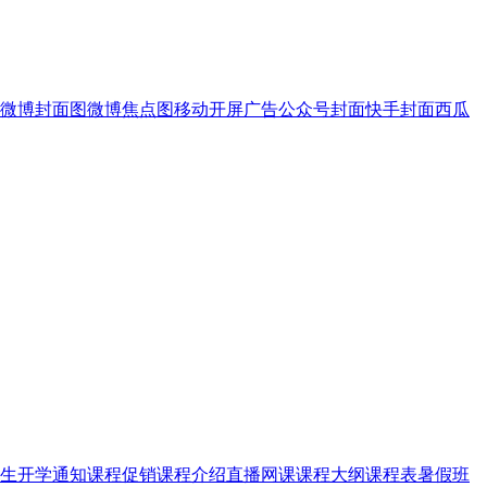
微博封面图
微博焦点图
移动开屏广告
公众号封面
快手封面
西瓜
生
开学通知
课程促销
课程介绍
直播网课
课程大纲
课程表
暑假班