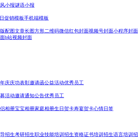
风小报
谜语小报
日促销模板
手机端模板
版配图
文章长图
方形二维码
微信红包封面
视频号封面
小程序封面
面
b站视频封面
年庆
庆功表彰
邀请函
公益活动
优秀员工
募
活动邀请
通知公告
优秀员工
侣相册
宝宝相册
家庭相册
生日贺卡
寿宴贺卡
心情日签
导招生
考研招生
职业技能培训招生
资格证书培训招生
语言培训招