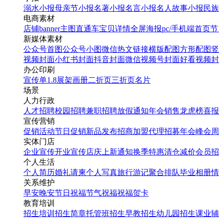
溺水小报
母亲节小报
名著小报
名言小报
名人故事小报
民族
电商素材
店铺banner
主图直通车
宝贝详情
全屏海报
pc/手机端首页
节
新媒体素材
公众号首图
公众号小图
微信热文链接
横版配图
方形配图
竖
视频封面
小红书封面
抖音封面
微信视频号封面
好看视频封
办公印刷
宣传单
1.8展架
画册
二折页
三折页
名片
场景
人力行政
人才招聘
校园招聘
兼职招聘
放假通知
年会
销售龙虎榜
喜报
宣传营销
促销活动
节日促销
新品发布
招商加盟
代理招募
年会
峰会
周
实体门店
企业宣传
开业宣传
店庆
上新通知
换季特惠
清仓减价
会员招
个人生活
个人简历
婚礼请柬
个人写真
旅行游记
聚合排队
毕业相册
情
关系维护
早安
晚安
节日祝福
节气祝福
祝福贺卡
教育培训
招生培训
招生简章
托管班招生
早教招生
幼儿园招生
课业辅