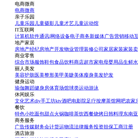
电商微商
电商
微商
亲子乐园
儿童乐园
儿童摄影
儿童才艺
儿童运动馆
IT互联网
计算机软件
通讯|网络设备
电子商务
新媒体
广告营销
移动
地产家居
房地产经纪
房地产开发
物业管理
装修公司
家居家装
家装卖
商业零售
综合市场
服饰鞋包
食品饮料
商店超市
家电
母婴用品
生鲜水
丽人美发
美容护肤
医美整形
美甲美睫
美体瘦身
美发护发
健身运动
瑜伽
舞蹈
健身房
体育场馆
球类运动
游泳
休闲娱乐
文化艺术
diy手工坊
ktv
酒吧
电影院
足疗按摩
茶馆
网吧
农家
餐饮
特色小吃
面包甜点
火锅
咖啡茶饮
西餐
烧烤
日韩料理
东南亚
商务服务
广告传媒
财务会计
货运物流
法律服务
投资担保
工商注册
酒店旅游