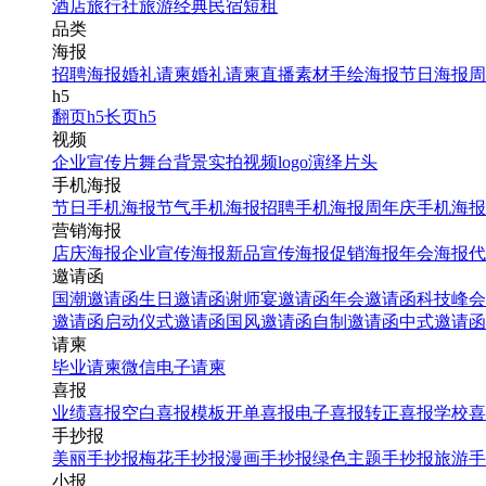
酒店
旅行社
旅游经典
民宿短租
品类
海报
招聘海报
婚礼请柬
婚礼请柬
直播素材
手绘海报
节日海报
周
h5
翻页h5
长页h5
视频
企业宣传片
舞台背景
实拍视频
logo演绎
片头
手机海报
节日手机海报
节气手机海报
招聘手机海报
周年庆手机海报
营销海报
店庆海报
企业宣传海报
新品宣传海报
促销海报
年会海报
代
邀请函
国潮邀请函
生日邀请函
谢师宴邀请函
年会邀请函
科技峰会
邀请函
启动仪式邀请函
国风邀请函
自制邀请函
中式邀请函
请柬
毕业请柬
微信电子请柬
喜报
业绩喜报
空白喜报模板
开单喜报
电子喜报
转正喜报
学校喜
手抄报
美丽手抄报
梅花手抄报
漫画手抄报
绿色主题手抄报
旅游手
小报