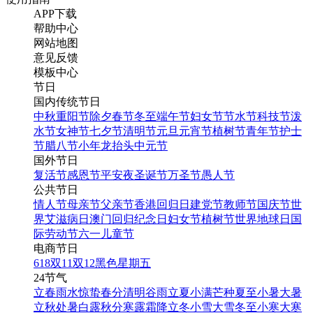
APP下载
帮助中心
网站地图
意见反馈
模板中心
节日
国内传统节日
中秋
重阳节
除夕
春节
冬至
端午节
妇女节
节水节
科技节
泼
水节
女神节
七夕节
清明节
元旦
元宵节
植树节
青年节
护士
节
腊八节
小年
龙抬头
中元节
国外节日
复活节
感恩节
平安夜
圣诞节
万圣节
愚人节
公共节日
情人节
母亲节
父亲节
香港回归日
建党节
教师节
国庆节
世
界艾滋病日
澳门回归纪念日
妇女节
植树节
世界地球日
国
际劳动节
六一儿童节
电商节日
618
双11
双12
黑色星期五
24节气
立春
雨水
惊蛰
春分
清明
谷雨
立夏
小满
芒种
夏至
小暑
大暑
立秋
处暑
白露
秋分
寒露
霜降
立冬
小雪
大雪
冬至
小寒
大寒