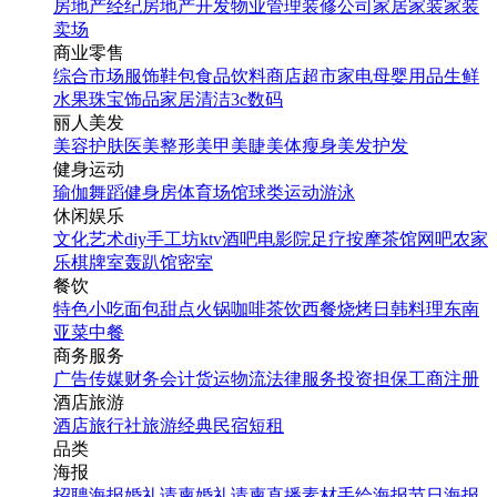
房地产经纪
房地产开发
物业管理
装修公司
家居家装
家装
卖场
商业零售
综合市场
服饰鞋包
食品饮料
商店超市
家电
母婴用品
生鲜
水果
珠宝饰品
家居清洁
3c数码
丽人美发
美容护肤
医美整形
美甲美睫
美体瘦身
美发护发
健身运动
瑜伽
舞蹈
健身房
体育场馆
球类运动
游泳
休闲娱乐
文化艺术
diy手工坊
ktv
酒吧
电影院
足疗按摩
茶馆
网吧
农家
乐
棋牌室
轰趴馆
密室
餐饮
特色小吃
面包甜点
火锅
咖啡茶饮
西餐
烧烤
日韩料理
东南
亚菜
中餐
商务服务
广告传媒
财务会计
货运物流
法律服务
投资担保
工商注册
酒店旅游
酒店
旅行社
旅游经典
民宿短租
品类
海报
招聘海报
婚礼请柬
婚礼请柬
直播素材
手绘海报
节日海报