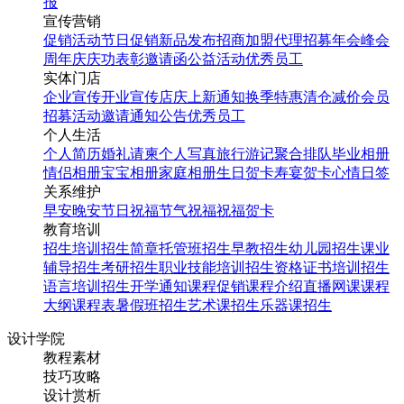
报
宣传营销
促销活动
节日促销
新品发布
招商加盟
代理招募
年会
峰会
周年庆
庆功表彰
邀请函
公益活动
优秀员工
实体门店
企业宣传
开业宣传
店庆
上新通知
换季特惠
清仓减价
会员
招募
活动邀请
通知公告
优秀员工
个人生活
个人简历
婚礼请柬
个人写真
旅行游记
聚合排队
毕业相册
情侣相册
宝宝相册
家庭相册
生日贺卡
寿宴贺卡
心情日签
关系维护
早安
晚安
节日祝福
节气祝福
祝福贺卡
教育培训
招生培训
招生简章
托管班招生
早教招生
幼儿园招生
课业
辅导招生
考研招生
职业技能培训招生
资格证书培训招生
语言培训招生
开学通知
课程促销
课程介绍
直播网课
课程
大纲
课程表
暑假班招生
艺术课招生
乐器课招生
设计学院
教程素材
技巧攻略
设计赏析