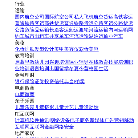
行业
运输
国内航空公司
国际航空公司
私人飞机
航空货运
高铁客运
普通铁路客运
高铁货运
普通铁路货运
公路客运
公路货运
公路危险品运输
长途客运
船运
渡轮
河流运输
内河运输
网
约车
城市出租车
共享单车
河流运输
湖泊运输
小汽车
美妆
化妆
护肤
发型设计
美甲
美容仪
彩妆
美容
教育培训
启蒙早教
幼儿园
兴趣培训
课业辅导
在线教育
技能培训
职
业培训
语言培训
出国留学
冬夏令营
校园生活
金融理财
银行
保险
证券投资
信托
典当|拍卖
电商微商
电商
微商
亲子乐园
儿童乐园
儿童摄影
儿童才艺
儿童运动馆
IT互联网
计算机软件
通讯|网络设备
电子商务
新媒体
广告营销
移动
互联网
互联网金融
网络安全
地产家居