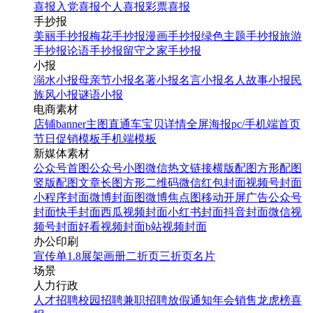
喜报
入党喜报
个人喜报
彩票喜报
手抄报
美丽手抄报
梅花手抄报
漫画手抄报
绿色主题手抄报
旅游
手抄报
论语手抄报
留守之家手抄报
小报
溺水小报
母亲节小报
名著小报
名言小报
名人故事小报
民
族风小报
谜语小报
电商素材
店铺banner
主图直通车
宝贝详情
全屏海报
pc/手机端首页
节日促销模板
手机端模板
新媒体素材
公众号首图
公众号小图
微信热文链接
横版配图
方形配图
竖版配图
文章长图
方形二维码
微信红包封面
视频号封面
小程序封面
微博封面图
微博焦点图
移动开屏广告
公众号
封面
快手封面
西瓜视频封面
小红书封面
抖音封面
微信视
频号封面
好看视频封面
b站视频封面
办公印刷
宣传单
1.8展架
画册
二折页
三折页
名片
场景
人力行政
人才招聘
校园招聘
兼职招聘
放假通知
年会
销售龙虎榜
喜