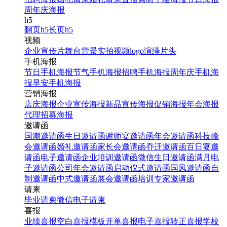
周年庆海报
h5
翻页h5
长页h5
视频
企业宣传片
舞台背景
实拍视频
logo演绎
片头
手机海报
节日手机海报
节气手机海报
招聘手机海报
周年庆手机海
报
早安手机海报
营销海报
店庆海报
企业宣传海报
新品宣传海报
促销海报
年会海报
代理招募海报
邀请函
国潮邀请函
生日邀请函
谢师宴邀请函
年会邀请函
科技峰
会邀请函
婚礼邀请函
家长会邀请函
乔迁邀请函
百日宴邀
请函
电子邀请函
企业培训邀请函
微信生日邀请函
满月电
子邀请函
公司年会邀请函
启动仪式邀请函
国风邀请函
自
制邀请函
中式邀请函
展会邀请函
培训专家邀请函
请柬
毕业请柬
微信电子请柬
喜报
业绩喜报
空白喜报模板
开单喜报
电子喜报
转正喜报
学校