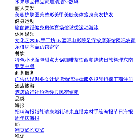
水果
珠宝饰品
家居清洁
3c数码
丽人美发
美容护肤
医美整形
美甲美睫
美体瘦身
美发护发
健身运动
瑜伽
舞蹈
健身房
体育场馆
球类运动
游泳
休闲娱乐
文化艺术
diy手工坊
ktv
酒吧
电影院
足疗按摩
茶馆
网吧
农家
乐
棋牌室
轰趴馆
密室
餐饮
特色小吃
面包甜点
火锅
咖啡茶饮
西餐
烧烤
日韩料理
东南
亚菜
中餐
商务服务
广告传媒
财务会计
货运物流
法律服务
投资担保
工商注册
酒店旅游
酒店
旅行社
旅游经典
民宿短租
品类
海报
招聘海报
婚礼请柬
婚礼请柬
直播素材
手绘海报
节日海报
周年庆海报
h5
翻页h5
长页h5
视频