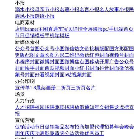
小报
溺水小报
母亲节小报
名著小报
名言小报
名人故事小报
民
族风小报
谜语小报
电商素材
店铺banner
主图直通车
宝贝详情
全屏海报
pc/手机端首页
节日促销模板
手机端模板
新媒体素材
公众号首图
公众号小图
微信热文链接
横版配图
方形配图
竖版配图
文章长图
方形二维码
微信红包封面
视频号封面
小程序封面
微博封面图
微博焦点图
移动开屏广告
公众号
封面
快手封面
西瓜视频封面
小红书封面
抖音封面
微信视
频号封面
好看视频封面
b站视频封面
办公印刷
宣传单
1.8展架
画册
二折页
三折页
名片
场景
人力行政
人才招聘
校园招聘
兼职招聘
放假通知
年会
销售龙虎榜
喜
报
宣传营销
促销活动
节日促销
新品发布
招商加盟
代理招募
年会
峰会
周年庆
庆功表彰
邀请函
公益活动
优秀员工