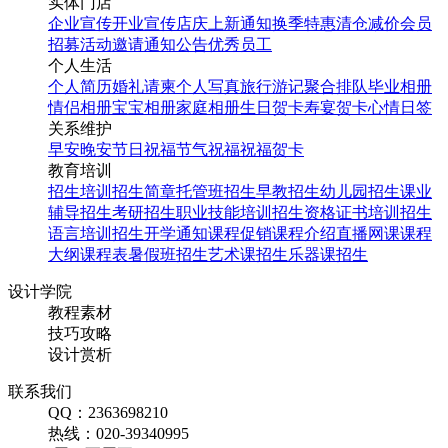
实体门店
企业宣传
开业宣传
店庆
上新通知
换季特惠
清仓减价
会员
招募
活动邀请
通知公告
优秀员工
个人生活
个人简历
婚礼请柬
个人写真
旅行游记
聚合排队
毕业相册
情侣相册
宝宝相册
家庭相册
生日贺卡
寿宴贺卡
心情日签
关系维护
早安
晚安
节日祝福
节气祝福
祝福贺卡
教育培训
招生培训
招生简章
托管班招生
早教招生
幼儿园招生
课业
辅导招生
考研招生
职业技能培训招生
资格证书培训招生
语言培训招生
开学通知
课程促销
课程介绍
直播网课
课程
大纲
课程表
暑假班招生
艺术课招生
乐器课招生
设计学院
教程素材
技巧攻略
设计赏析
联系我们
QQ：2363698210
热线：020-39340995