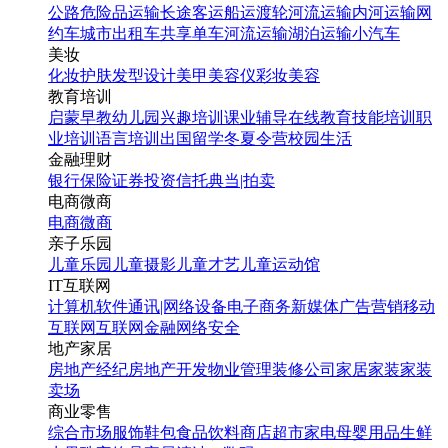
公路危险品运输
长途客运
船运
渡轮
河流运输
内河运输
网
约车
城市出租车
共享单车
河流运输
湖泊运输
小汽车
美妆
化妆
护肤
发型设计
美甲
美容仪
彩妆
美容
教育培训
启蒙早教
幼儿园
兴趣培训
课业辅导
在线教育
技能培训
职
业培训
语言培训
出国留学
冬夏令营
校园生活
金融理财
银行
保险
证券投资
信托
典当|拍卖
电商微商
电商
微商
亲子乐园
儿童乐园
儿童摄影
儿童才艺
儿童运动馆
IT互联网
计算机软件
通讯|网络设备
电子商务
新媒体
广告营销
移动
互联网
互联网金融
网络安全
地产家居
房地产经纪
房地产开发
物业管理
装修公司
家居家装
家装
卖场
商业零售
综合市场
服饰鞋包
食品饮料
商店超市
家电
母婴用品
生鲜