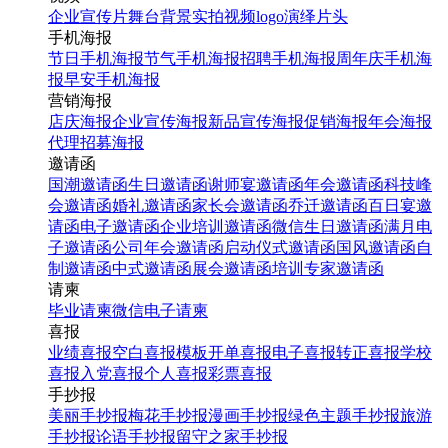
企业宣传片
舞台背景
实拍视频
logo演绎
片头
手机海报
节日手机海报
节气手机海报
招聘手机海报
周年庆手机海
报
早安手机海报
营销海报
店庆海报
企业宣传海报
新品宣传海报
促销海报
年会海报
代理招募海报
邀请函
国潮邀请函
生日邀请函
谢师宴邀请函
年会邀请函
科技峰
会邀请函
婚礼邀请函
家长会邀请函
乔迁邀请函
百日宴邀
请函
电子邀请函
企业培训邀请函
微信生日邀请函
满月电
子邀请函
公司年会邀请函
启动仪式邀请函
国风邀请函
自
制邀请函
中式邀请函
展会邀请函
培训专家邀请函
请柬
毕业请柬
微信电子请柬
喜报
业绩喜报
空白喜报模板
开单喜报
电子喜报
转正喜报
学校
喜报
入党喜报
个人喜报
彩票喜报
手抄报
美丽手抄报
梅花手抄报
漫画手抄报
绿色主题手抄报
旅游
手抄报
论语手抄报
留守之家手抄报