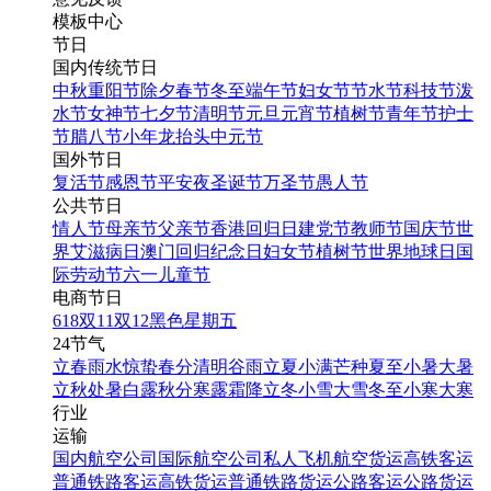
模板中心
节日
国内传统节日
中秋
重阳节
除夕
春节
冬至
端午节
妇女节
节水节
科技节
泼
水节
女神节
七夕节
清明节
元旦
元宵节
植树节
青年节
护士
节
腊八节
小年
龙抬头
中元节
国外节日
复活节
感恩节
平安夜
圣诞节
万圣节
愚人节
公共节日
情人节
母亲节
父亲节
香港回归日
建党节
教师节
国庆节
世
界艾滋病日
澳门回归纪念日
妇女节
植树节
世界地球日
国
际劳动节
六一儿童节
电商节日
618
双11
双12
黑色星期五
24节气
立春
雨水
惊蛰
春分
清明
谷雨
立夏
小满
芒种
夏至
小暑
大暑
立秋
处暑
白露
秋分
寒露
霜降
立冬
小雪
大雪
冬至
小寒
大寒
行业
运输
国内航空公司
国际航空公司
私人飞机
航空货运
高铁客运
普通铁路客运
高铁货运
普通铁路货运
公路客运
公路货运