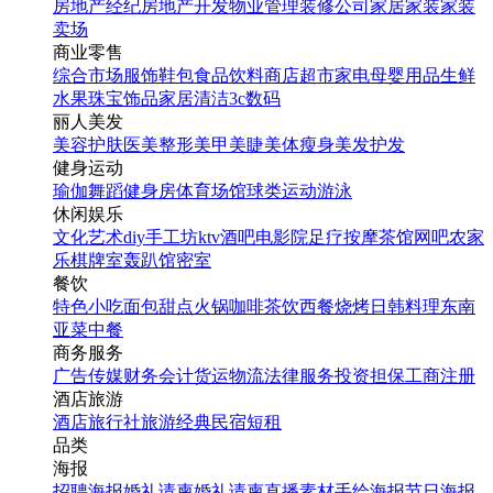
房地产经纪
房地产开发
物业管理
装修公司
家居家装
家装
卖场
商业零售
综合市场
服饰鞋包
食品饮料
商店超市
家电
母婴用品
生鲜
水果
珠宝饰品
家居清洁
3c数码
丽人美发
美容护肤
医美整形
美甲美睫
美体瘦身
美发护发
健身运动
瑜伽
舞蹈
健身房
体育场馆
球类运动
游泳
休闲娱乐
文化艺术
diy手工坊
ktv
酒吧
电影院
足疗按摩
茶馆
网吧
农家
乐
棋牌室
轰趴馆
密室
餐饮
特色小吃
面包甜点
火锅
咖啡茶饮
西餐
烧烤
日韩料理
东南
亚菜
中餐
商务服务
广告传媒
财务会计
货运物流
法律服务
投资担保
工商注册
酒店旅游
酒店
旅行社
旅游经典
民宿短租
品类
海报
招聘海报
婚礼请柬
婚礼请柬
直播素材
手绘海报
节日海报