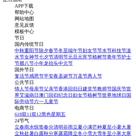
APP下载
帮助中心
网站地图
意见反馈
模板中心
节日
国内传统节日
中秋
重阳节
除夕
春节
冬至
端午节
妇女节
节水节
科技节
泼
水节
女神节
七夕节
清明节
元旦
元宵节
植树节
青年节
护士
节
腊八节
小年
龙抬头
中元节
国外节日
复活节
感恩节
平安夜
圣诞节
万圣节
愚人节
公共节日
情人节
母亲节
父亲节
香港回归日
建党节
教师节
国庆节
世
界艾滋病日
澳门回归纪念日
妇女节
植树节
世界地球日
国
际劳动节
六一儿童节
电商节日
618
双11
双12
黑色星期五
24节气
立春
雨水
惊蛰
春分
清明
谷雨
立夏
小满
芒种
夏至
小暑
大暑
立秋
处暑
白露
秋分
寒露
霜降
立冬
小雪
大雪
冬至
小寒
大寒