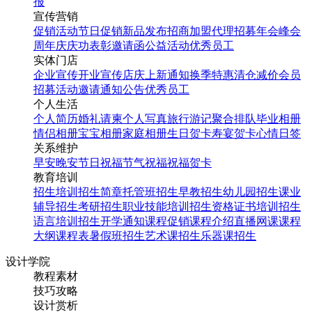
报
宣传营销
促销活动
节日促销
新品发布
招商加盟
代理招募
年会
峰会
周年庆
庆功表彰
邀请函
公益活动
优秀员工
实体门店
企业宣传
开业宣传
店庆
上新通知
换季特惠
清仓减价
会员
招募
活动邀请
通知公告
优秀员工
个人生活
个人简历
婚礼请柬
个人写真
旅行游记
聚合排队
毕业相册
情侣相册
宝宝相册
家庭相册
生日贺卡
寿宴贺卡
心情日签
关系维护
早安
晚安
节日祝福
节气祝福
祝福贺卡
教育培训
招生培训
招生简章
托管班招生
早教招生
幼儿园招生
课业
辅导招生
考研招生
职业技能培训招生
资格证书培训招生
语言培训招生
开学通知
课程促销
课程介绍
直播网课
课程
大纲
课程表
暑假班招生
艺术课招生
乐器课招生
设计学院
教程素材
技巧攻略
设计赏析