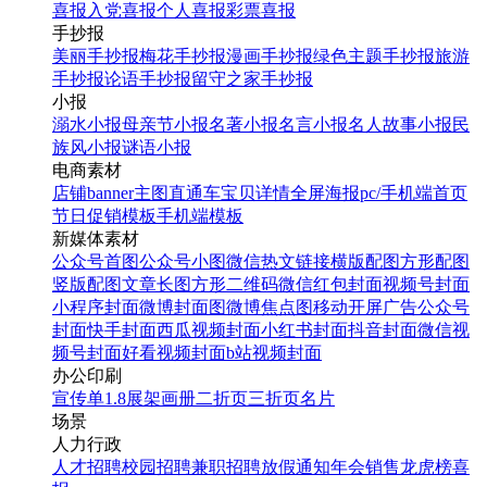
喜报
入党喜报
个人喜报
彩票喜报
手抄报
美丽手抄报
梅花手抄报
漫画手抄报
绿色主题手抄报
旅游
手抄报
论语手抄报
留守之家手抄报
小报
溺水小报
母亲节小报
名著小报
名言小报
名人故事小报
民
族风小报
谜语小报
电商素材
店铺banner
主图直通车
宝贝详情
全屏海报
pc/手机端首页
节日促销模板
手机端模板
新媒体素材
公众号首图
公众号小图
微信热文链接
横版配图
方形配图
竖版配图
文章长图
方形二维码
微信红包封面
视频号封面
小程序封面
微博封面图
微博焦点图
移动开屏广告
公众号
封面
快手封面
西瓜视频封面
小红书封面
抖音封面
微信视
频号封面
好看视频封面
b站视频封面
办公印刷
宣传单
1.8展架
画册
二折页
三折页
名片
场景
人力行政
人才招聘
校园招聘
兼职招聘
放假通知
年会
销售龙虎榜
喜