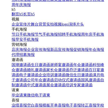
周年庆海报
h5
翻页h5
长页h5
视频
企业宣传片
舞台背景
实拍视频
logo演绎
片头
手机海报
节日手机海报
节气手机海报
招聘手机海报
周年庆手机海
报
早安手机海报
营销海报
店庆海报
企业宣传海报
新品宣传海报
促销海报
年会海报
代理招募海报
邀请函
国潮邀请函
生日邀请函
谢师宴邀请函
年会邀请函
科技峰
会邀请函
婚礼邀请函
家长会邀请函
乔迁邀请函
百日宴邀
请函
电子邀请函
企业培训邀请函
微信生日邀请函
满月电
子邀请函
公司年会邀请函
启动仪式邀请函
国风邀请函
自
制邀请函
中式邀请函
展会邀请函
培训专家邀请函
请柬
毕业请柬
微信电子请柬
喜报
业绩喜报
空白喜报模板
开单喜报
电子喜报
转正喜报
学校