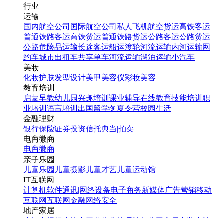
行业
运输
国内航空公司
国际航空公司
私人飞机
航空货运
高铁客运
普通铁路客运
高铁货运
普通铁路货运
公路客运
公路货运
公路危险品运输
长途客运
船运
渡轮
河流运输
内河运输
网
约车
城市出租车
共享单车
河流运输
湖泊运输
小汽车
美妆
化妆
护肤
发型设计
美甲
美容仪
彩妆
美容
教育培训
启蒙早教
幼儿园
兴趣培训
课业辅导
在线教育
技能培训
职
业培训
语言培训
出国留学
冬夏令营
校园生活
金融理财
银行
保险
证券投资
信托
典当|拍卖
电商微商
电商
微商
亲子乐园
儿童乐园
儿童摄影
儿童才艺
儿童运动馆
IT互联网
计算机软件
通讯|网络设备
电子商务
新媒体
广告营销
移动
互联网
互联网金融
网络安全
地产家居