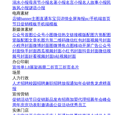
溺水小报
母亲节小报
名著小报
名言小报
名人故事小报
民
族风小报
谜语小报
电商素材
店铺banner
主图直通车
宝贝详情
全屏海报
pc/手机端首页
节日促销模板
手机端模板
新媒体素材
公众号首图
公众号小图
微信热文链接
横版配图
方形配图
竖版配图
文章长图
方形二维码
微信红包封面
视频号封面
小程序封面
微博封面图
微博焦点图
移动开屏广告
公众号
封面
快手封面
西瓜视频封面
小红书封面
抖音封面
微信视
频号封面
好看视频封面
b站视频封面
办公印刷
宣传单
1.8展架
画册
二折页
三折页
名片
场景
人力行政
人才招聘
校园招聘
兼职招聘
放假通知
年会
销售龙虎榜
喜
报
宣传营销
促销活动
节日促销
新品发布
招商加盟
代理招募
年会
峰会
周年庆
庆功表彰
邀请函
公益活动
优秀员工
实体门店