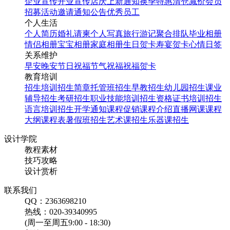
企业宣传
开业宣传
店庆
上新通知
换季特惠
清仓减价
会员
招募
活动邀请
通知公告
优秀员工
个人生活
个人简历
婚礼请柬
个人写真
旅行游记
聚合排队
毕业相册
情侣相册
宝宝相册
家庭相册
生日贺卡
寿宴贺卡
心情日签
关系维护
早安
晚安
节日祝福
节气祝福
祝福贺卡
教育培训
招生培训
招生简章
托管班招生
早教招生
幼儿园招生
课业
辅导招生
考研招生
职业技能培训招生
资格证书培训招生
语言培训招生
开学通知
课程促销
课程介绍
直播网课
课程
大纲
课程表
暑假班招生
艺术课招生
乐器课招生
设计学院
教程素材
技巧攻略
设计赏析
联系我们
QQ：2363698210
热线：020-39340995
(周一至周五9:00 - 18:30)