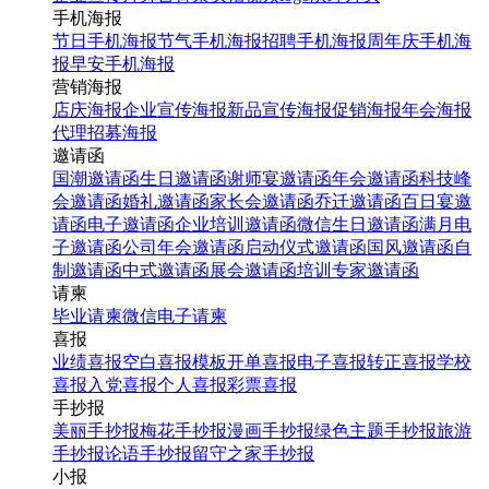
手机海报
节日手机海报
节气手机海报
招聘手机海报
周年庆手机海
报
早安手机海报
营销海报
店庆海报
企业宣传海报
新品宣传海报
促销海报
年会海报
代理招募海报
邀请函
国潮邀请函
生日邀请函
谢师宴邀请函
年会邀请函
科技峰
会邀请函
婚礼邀请函
家长会邀请函
乔迁邀请函
百日宴邀
请函
电子邀请函
企业培训邀请函
微信生日邀请函
满月电
子邀请函
公司年会邀请函
启动仪式邀请函
国风邀请函
自
制邀请函
中式邀请函
展会邀请函
培训专家邀请函
请柬
毕业请柬
微信电子请柬
喜报
业绩喜报
空白喜报模板
开单喜报
电子喜报
转正喜报
学校
喜报
入党喜报
个人喜报
彩票喜报
手抄报
美丽手抄报
梅花手抄报
漫画手抄报
绿色主题手抄报
旅游
手抄报
论语手抄报
留守之家手抄报
小报