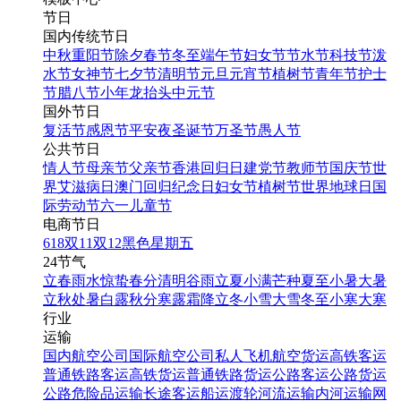
节日
国内传统节日
中秋
重阳节
除夕
春节
冬至
端午节
妇女节
节水节
科技节
泼
水节
女神节
七夕节
清明节
元旦
元宵节
植树节
青年节
护士
节
腊八节
小年
龙抬头
中元节
国外节日
复活节
感恩节
平安夜
圣诞节
万圣节
愚人节
公共节日
情人节
母亲节
父亲节
香港回归日
建党节
教师节
国庆节
世
界艾滋病日
澳门回归纪念日
妇女节
植树节
世界地球日
国
际劳动节
六一儿童节
电商节日
618
双11
双12
黑色星期五
24节气
立春
雨水
惊蛰
春分
清明
谷雨
立夏
小满
芒种
夏至
小暑
大暑
立秋
处暑
白露
秋分
寒露
霜降
立冬
小雪
大雪
冬至
小寒
大寒
行业
运输
国内航空公司
国际航空公司
私人飞机
航空货运
高铁客运
普通铁路客运
高铁货运
普通铁路货运
公路客运
公路货运
公路危险品运输
长途客运
船运
渡轮
河流运输
内河运输
网