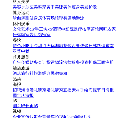
丽人美发
美容护肤
医美整形
美甲美睫
美体瘦身
美发护发
健身运动
瑜伽
舞蹈
健身房
体育场馆
球类运动
游泳
休闲娱乐
文化艺术
diy手工坊
ktv
酒吧
电影院
足疗按摩
茶馆
网吧
农家
乐
棋牌室
轰趴馆
密室
餐饮
特色小吃
面包甜点
火锅
咖啡茶饮
西餐
烧烤
日韩料理
东南
亚菜
中餐
商务服务
广告传媒
财务会计
货运物流
法律服务
投资担保
工商注册
酒店旅游
酒店
旅行社
旅游经典
民宿短租
品类
海报
招聘海报
婚礼请柬
婚礼请柬
直播素材
手绘海报
节日海报
周年庆海报
h5
翻页h5
长页h5
视频
企业宣传片
舞台背景
实拍视频
logo演绎
片头