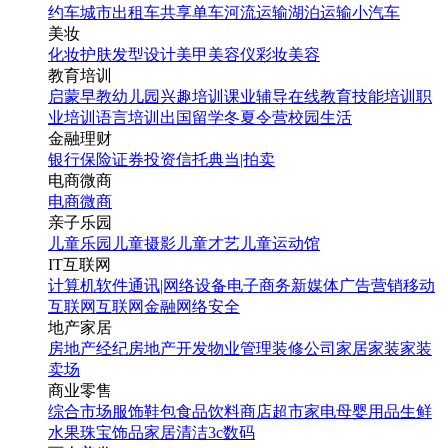
约车
城市出租车
共享单车
河流运输
湖泊运输
小汽车
美妆
化妆
护肤
发型设计
美甲
美容仪
彩妆
美容
教育培训
启蒙早教
幼儿园
兴趣培训
课业辅导
在线教育
技能培训
职
业培训
语言培训
出国留学
冬夏令营
校园生活
金融理财
银行
保险
证券投资
信托
典当|拍卖
电商微商
电商
微商
亲子乐园
儿童乐园
儿童摄影
儿童才艺
儿童运动馆
IT互联网
计算机软件
通讯|网络设备
电子商务
新媒体
广告营销
移动
互联网
互联网金融
网络安全
地产家居
房地产经纪
房地产开发
物业管理
装修公司
家居家装
家装
卖场
商业零售
综合市场
服饰鞋包
食品饮料
商店超市
家电
母婴用品
生鲜
水果
珠宝饰品
家居清洁
3c数码