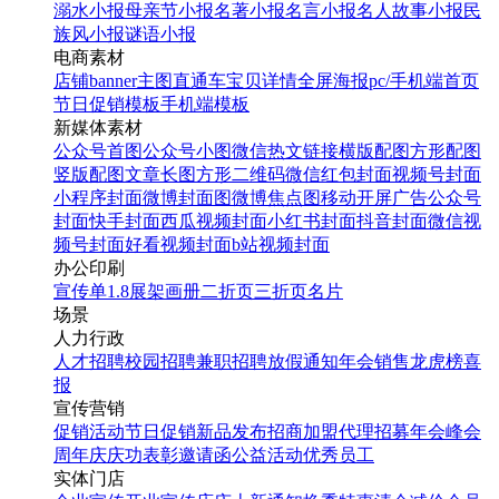
溺水小报
母亲节小报
名著小报
名言小报
名人故事小报
民
族风小报
谜语小报
电商素材
店铺banner
主图直通车
宝贝详情
全屏海报
pc/手机端首页
节日促销模板
手机端模板
新媒体素材
公众号首图
公众号小图
微信热文链接
横版配图
方形配图
竖版配图
文章长图
方形二维码
微信红包封面
视频号封面
小程序封面
微博封面图
微博焦点图
移动开屏广告
公众号
封面
快手封面
西瓜视频封面
小红书封面
抖音封面
微信视
频号封面
好看视频封面
b站视频封面
办公印刷
宣传单
1.8展架
画册
二折页
三折页
名片
场景
人力行政
人才招聘
校园招聘
兼职招聘
放假通知
年会
销售龙虎榜
喜
报
宣传营销
促销活动
节日促销
新品发布
招商加盟
代理招募
年会
峰会
周年庆
庆功表彰
邀请函
公益活动
优秀员工
实体门店