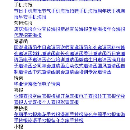
手机海报
节日手机海报
节气手机海报
招聘手机海报
周年庆手机海
报
早安手机海报
营销海报
店庆海报
企业宣传海报
新品宣传海报
促销海报
年会海报
代理招募海报
邀请函
国潮邀请函
生日邀请函
谢师宴邀请函
年会邀请函
科技峰
会邀请函
婚礼邀请函
家长会邀请函
乔迁邀请函
百日宴邀
请函
电子邀请函
企业培训邀请函
微信生日邀请函
满月电
子邀请函
公司年会邀请函
启动仪式邀请函
国风邀请函
自
制邀请函
中式邀请函
展会邀请函
培训专家邀请函
请柬
毕业请柬
微信电子请柬
喜报
业绩喜报
空白喜报模板
开单喜报
电子喜报
转正喜报
学校
喜报
入党喜报
个人喜报
彩票喜报
手抄报
美丽手抄报
梅花手抄报
漫画手抄报
绿色主题手抄报
旅游
手抄报
论语手抄报
留守之家手抄报
小报