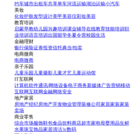
约车
城市出租车
共享单车
河流运输
湖泊运输
小汽车
美妆
化妆
护肤
发型设计
美甲
美容仪
彩妆
美容
教育培训
启蒙早教
幼儿园
兴趣培训
课业辅导
在线教育
技能培训
职
业培训
语言培训
出国留学
冬夏令营
校园生活
金融理财
银行
保险
证券投资
信托
典当|拍卖
电商微商
电商
微商
亲子乐园
儿童乐园
儿童摄影
儿童才艺
儿童运动馆
IT互联网
计算机软件
通讯|网络设备
电子商务
新媒体
广告营销
移动
互联网
互联网金融
网络安全
地产家居
房地产经纪
房地产开发
物业管理
装修公司
家居家装
家装
卖场
商业零售
综合市场
服饰鞋包
食品饮料
商店超市
家电
母婴用品
生鲜
水果
珠宝饰品
家居清洁
3c数码