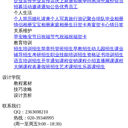
企业宣传
开业宣传
店庆
上新通知
换季特惠
清仓减价
会员
招募
活动邀请
通知公告
优秀员工
个人生活
个人简历
婚礼请柬
个人写真
旅行游记
聚合排队
毕业相册
情侣相册
宝宝相册
家庭相册
生日贺卡
寿宴贺卡
心情日签
关系维护
早安
晚安
节日祝福
节气祝福
祝福贺卡
教育培训
招生培训
招生简章
托管班招生
早教招生
幼儿园招生
课业
辅导招生
考研招生
职业技能培训招生
资格证书培训招生
语言培训招生
开学通知
课程促销
课程介绍
直播网课
课程
大纲
课程表
暑假班招生
艺术课招生
乐器课招生
设计学院
教程素材
技巧攻略
设计赏析
联系我们
QQ：2363698210
热线：020-39340995
(周一至周五9:00 - 18:30)