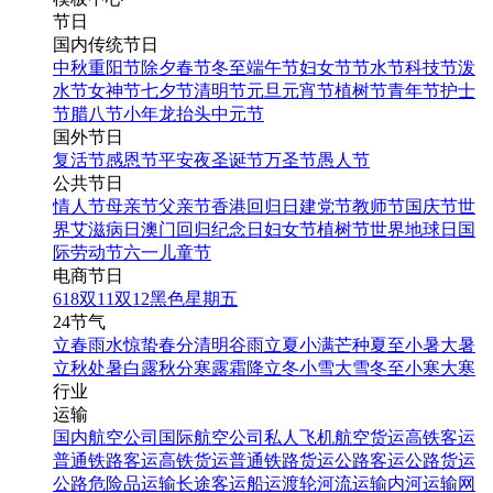
节日
国内传统节日
中秋
重阳节
除夕
春节
冬至
端午节
妇女节
节水节
科技节
泼
水节
女神节
七夕节
清明节
元旦
元宵节
植树节
青年节
护士
节
腊八节
小年
龙抬头
中元节
国外节日
复活节
感恩节
平安夜
圣诞节
万圣节
愚人节
公共节日
情人节
母亲节
父亲节
香港回归日
建党节
教师节
国庆节
世
界艾滋病日
澳门回归纪念日
妇女节
植树节
世界地球日
国
际劳动节
六一儿童节
电商节日
618
双11
双12
黑色星期五
24节气
立春
雨水
惊蛰
春分
清明
谷雨
立夏
小满
芒种
夏至
小暑
大暑
立秋
处暑
白露
秋分
寒露
霜降
立冬
小雪
大雪
冬至
小寒
大寒
行业
运输
国内航空公司
国际航空公司
私人飞机
航空货运
高铁客运
普通铁路客运
高铁货运
普通铁路货运
公路客运
公路货运
公路危险品运输
长途客运
船运
渡轮
河流运输
内河运输
网