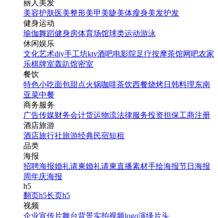
丽人美发
美容护肤
医美整形
美甲美睫
美体瘦身
美发护发
健身运动
瑜伽
舞蹈
健身房
体育场馆
球类运动
游泳
休闲娱乐
文化艺术
diy手工坊
ktv
酒吧
电影院
足疗按摩
茶馆
网吧
农家
乐
棋牌室
轰趴馆
密室
餐饮
特色小吃
面包甜点
火锅
咖啡茶饮
西餐
烧烤
日韩料理
东南
亚菜
中餐
商务服务
广告传媒
财务会计
货运物流
法律服务
投资担保
工商注册
酒店旅游
酒店
旅行社
旅游经典
民宿短租
品类
海报
招聘海报
婚礼请柬
婚礼请柬
直播素材
手绘海报
节日海报
周年庆海报
h5
翻页h5
长页h5
视频
企业宣传片
舞台背景
实拍视频
logo演绎
片头