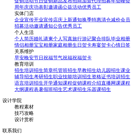
促销活动
节日促销
新品发布
招商加盟
代理招募
年会
峰会
周年庆
庆功表彰
邀请函
公益活动
优秀员工
实体门店
企业宣传
开业宣传
店庆
上新通知
换季特惠
清仓减价
会员
招募
活动邀请
通知公告
优秀员工
个人生活
个人简历
婚礼请柬
个人写真
旅行游记
聚合排队
毕业相册
情侣相册
宝宝相册
家庭相册
生日贺卡
寿宴贺卡
心情日签
关系维护
早安
晚安
节日祝福
节气祝福
祝福贺卡
教育培训
招生培训
招生简章
托管班招生
早教招生
幼儿园招生
课业
辅导招生
考研招生
职业技能培训招生
资格证书培训招生
语言培训招生
开学通知
课程促销
课程介绍
直播网课
课程
大纲
课程表
暑假班招生
艺术课招生
乐器课招生
设计学院
教程素材
技巧攻略
设计赏析
联系我们