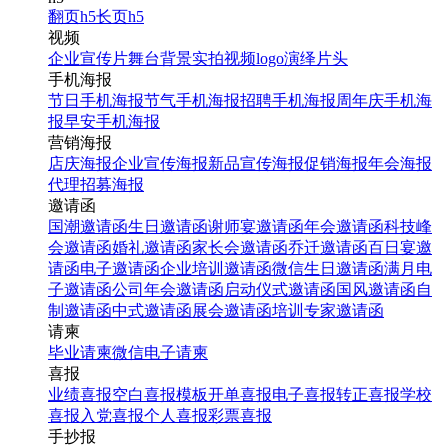
翻页h5
长页h5
视频
企业宣传片
舞台背景
实拍视频
logo演绎
片头
手机海报
节日手机海报
节气手机海报
招聘手机海报
周年庆手机海
报
早安手机海报
营销海报
店庆海报
企业宣传海报
新品宣传海报
促销海报
年会海报
代理招募海报
邀请函
国潮邀请函
生日邀请函
谢师宴邀请函
年会邀请函
科技峰
会邀请函
婚礼邀请函
家长会邀请函
乔迁邀请函
百日宴邀
请函
电子邀请函
企业培训邀请函
微信生日邀请函
满月电
子邀请函
公司年会邀请函
启动仪式邀请函
国风邀请函
自
制邀请函
中式邀请函
展会邀请函
培训专家邀请函
请柬
毕业请柬
微信电子请柬
喜报
业绩喜报
空白喜报模板
开单喜报
电子喜报
转正喜报
学校
喜报
入党喜报
个人喜报
彩票喜报
手抄报