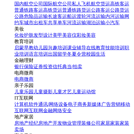
国内航空公司
国际航空公司
私人飞机
航空货运
高铁客运
普通铁路客运
高铁货运
普通铁路货运
公路客运
公路货运
公路危险品运输
长途客运
船运
渡轮
河流运输
内河运输
网
约车
城市出租车
共享单车
河流运输
湖泊运输
小汽车
美妆
化妆
护肤
发型设计
美甲
美容仪
彩妆
美容
教育培训
启蒙早教
幼儿园
兴趣培训
课业辅导
在线教育
技能培训
职
业培训
语言培训
出国留学
冬夏令营
校园生活
金融理财
银行
保险
证券投资
信托
典当|拍卖
电商微商
电商
微商
亲子乐园
儿童乐园
儿童摄影
儿童才艺
儿童运动馆
IT互联网
计算机软件
通讯|网络设备
电子商务
新媒体
广告营销
移动
互联网
互联网金融
网络安全
地产家居
房地产经纪
房地产开发
物业管理
装修公司
家居家装
家装
卖场