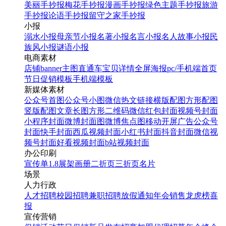
美丽手抄报
梅花手抄报
漫画手抄报
绿色主题手抄报
旅游
手抄报
论语手抄报
留守之家手抄报
小报
溺水小报
母亲节小报
名著小报
名言小报
名人故事小报
民
族风小报
谜语小报
电商素材
店铺banner
主图直通车
宝贝详情
全屏海报
pc/手机端首页
节日促销模板
手机端模板
新媒体素材
公众号首图
公众号小图
微信热文链接
横版配图
方形配图
竖版配图
文章长图
方形二维码
微信红包封面
视频号封面
小程序封面
微博封面图
微博焦点图
移动开屏广告
公众号
封面
快手封面
西瓜视频封面
小红书封面
抖音封面
微信视
频号封面
好看视频封面
b站视频封面
办公印刷
宣传单
1.8展架
画册
二折页
三折页
名片
场景
人力行政
人才招聘
校园招聘
兼职招聘
放假通知
年会
销售龙虎榜
喜
报
宣传营销