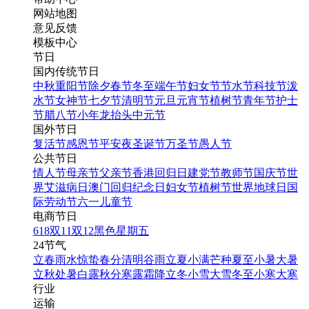
网站地图
意见反馈
模板中心
节日
国内传统节日
中秋
重阳节
除夕
春节
冬至
端午节
妇女节
节水节
科技节
泼
水节
女神节
七夕节
清明节
元旦
元宵节
植树节
青年节
护士
节
腊八节
小年
龙抬头
中元节
国外节日
复活节
感恩节
平安夜
圣诞节
万圣节
愚人节
公共节日
情人节
母亲节
父亲节
香港回归日
建党节
教师节
国庆节
世
界艾滋病日
澳门回归纪念日
妇女节
植树节
世界地球日
国
际劳动节
六一儿童节
电商节日
618
双11
双12
黑色星期五
24节气
立春
雨水
惊蛰
春分
清明
谷雨
立夏
小满
芒种
夏至
小暑
大暑
立秋
处暑
白露
秋分
寒露
霜降
立冬
小雪
大雪
冬至
小寒
大寒
行业
运输