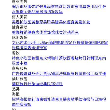
商业零售
综合市场
服饰鞋包
食品饮料
商店超市
家电
母婴用品
生鲜
水果
珠宝饰品
家居清洁
3c数码
丽人美发
美容护肤
医美整形
美甲美睫
美体瘦身
美发护发
健身运动
瑜伽
舞蹈
健身房
体育场馆
球类运动
游泳
休闲娱乐
文化艺术
diy手工坊
ktv
酒吧
电影院
足疗按摩
茶馆
网吧
农家
乐
棋牌室
轰趴馆
密室
餐饮
特色小吃
面包甜点
火锅
咖啡茶饮
西餐
烧烤
日韩料理
东南
亚菜
中餐
商务服务
广告传媒
财务会计
货运物流
法律服务
投资担保
工商注册
酒店旅游
酒店
旅行社
旅游经典
民宿短租
品类
海报
招聘海报
婚礼请柬
婚礼请柬
直播素材
手绘海报
节日海报
周年庆海报
h5