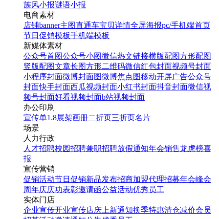
族风小报
谜语小报
电商素材
店铺banner
主图直通车
宝贝详情
全屏海报
pc/手机端首页
节日促销模板
手机端模板
新媒体素材
公众号首图
公众号小图
微信热文链接
横版配图
方形配图
竖版配图
文章长图
方形二维码
微信红包封面
视频号封面
小程序封面
微博封面图
微博焦点图
移动开屏广告
公众号
封面
快手封面
西瓜视频封面
小红书封面
抖音封面
微信视
频号封面
好看视频封面
b站视频封面
办公印刷
宣传单
1.8展架
画册
二折页
三折页
名片
场景
人力行政
人才招聘
校园招聘
兼职招聘
放假通知
年会
销售龙虎榜
喜
报
宣传营销
促销活动
节日促销
新品发布
招商加盟
代理招募
年会
峰会
周年庆
庆功表彰
邀请函
公益活动
优秀员工
实体门店
企业宣传
开业宣传
店庆
上新通知
换季特惠
清仓减价
会员