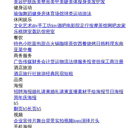
美容护肤
医美整形
美甲美睫
美体瘦身
美发护发
健身运动
瑜伽
舞蹈
健身房
体育场馆
球类运动
游泳
休闲娱乐
文化艺术
diy手工坊
ktv
酒吧
电影院
足疗按摩
茶馆
网吧
农家
乐
棋牌室
轰趴馆
密室
餐饮
特色小吃
面包甜点
火锅
咖啡茶饮
西餐
烧烤
日韩料理
东南
亚菜
中餐
商务服务
广告传媒
财务会计
货运物流
法律服务
投资担保
工商注册
酒店旅游
酒店
旅行社
旅游经典
民宿短租
品类
海报
招聘海报
婚礼请柬
婚礼请柬
直播素材
手绘海报
节日海报
周年庆海报
h5
翻页h5
长页h5
视频
企业宣传片
舞台背景
实拍视频
logo演绎
片头
手机海报