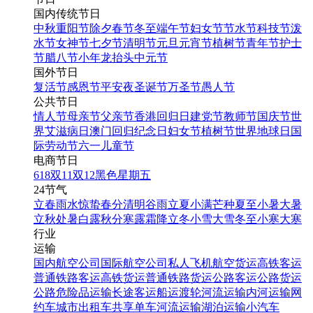
国内传统节日
中秋
重阳节
除夕
春节
冬至
端午节
妇女节
节水节
科技节
泼
水节
女神节
七夕节
清明节
元旦
元宵节
植树节
青年节
护士
节
腊八节
小年
龙抬头
中元节
国外节日
复活节
感恩节
平安夜
圣诞节
万圣节
愚人节
公共节日
情人节
母亲节
父亲节
香港回归日
建党节
教师节
国庆节
世
界艾滋病日
澳门回归纪念日
妇女节
植树节
世界地球日
国
际劳动节
六一儿童节
电商节日
618
双11
双12
黑色星期五
24节气
立春
雨水
惊蛰
春分
清明
谷雨
立夏
小满
芒种
夏至
小暑
大暑
立秋
处暑
白露
秋分
寒露
霜降
立冬
小雪
大雪
冬至
小寒
大寒
行业
运输
国内航空公司
国际航空公司
私人飞机
航空货运
高铁客运
普通铁路客运
高铁货运
普通铁路货运
公路客运
公路货运
公路危险品运输
长途客运
船运
渡轮
河流运输
内河运输
网
约车
城市出租车
共享单车
河流运输
湖泊运输
小汽车