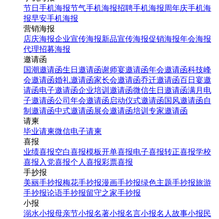
节日手机海报
节气手机海报
招聘手机海报
周年庆手机海
报
早安手机海报
营销海报
店庆海报
企业宣传海报
新品宣传海报
促销海报
年会海报
代理招募海报
邀请函
国潮邀请函
生日邀请函
谢师宴邀请函
年会邀请函
科技峰
会邀请函
婚礼邀请函
家长会邀请函
乔迁邀请函
百日宴邀
请函
电子邀请函
企业培训邀请函
微信生日邀请函
满月电
子邀请函
公司年会邀请函
启动仪式邀请函
国风邀请函
自
制邀请函
中式邀请函
展会邀请函
培训专家邀请函
请柬
毕业请柬
微信电子请柬
喜报
业绩喜报
空白喜报模板
开单喜报
电子喜报
转正喜报
学校
喜报
入党喜报
个人喜报
彩票喜报
手抄报
美丽手抄报
梅花手抄报
漫画手抄报
绿色主题手抄报
旅游
手抄报
论语手抄报
留守之家手抄报
小报
溺水小报
母亲节小报
名著小报
名言小报
名人故事小报
民