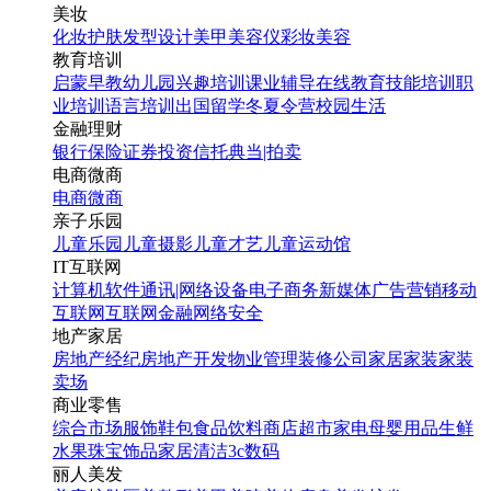
美妆
化妆
护肤
发型设计
美甲
美容仪
彩妆
美容
教育培训
启蒙早教
幼儿园
兴趣培训
课业辅导
在线教育
技能培训
职
业培训
语言培训
出国留学
冬夏令营
校园生活
金融理财
银行
保险
证券投资
信托
典当|拍卖
电商微商
电商
微商
亲子乐园
儿童乐园
儿童摄影
儿童才艺
儿童运动馆
IT互联网
计算机软件
通讯|网络设备
电子商务
新媒体
广告营销
移动
互联网
互联网金融
网络安全
地产家居
房地产经纪
房地产开发
物业管理
装修公司
家居家装
家装
卖场
商业零售
综合市场
服饰鞋包
食品饮料
商店超市
家电
母婴用品
生鲜
水果
珠宝饰品
家居清洁
3c数码
丽人美发