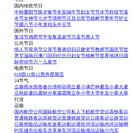
国内传统节日
中秋
重阳节
除夕
春节
冬至
端午节
妇女节
节水节
科技节
泼
水节
女神节
七夕节
清明节
元旦
元宵节
植树节
青年节
护士
节
腊八节
小年
龙抬头
中元节
国外节日
复活节
感恩节
平安夜
圣诞节
万圣节
愚人节
公共节日
情人节
母亲节
父亲节
香港回归日
建党节
教师节
国庆节
世
界艾滋病日
澳门回归纪念日
妇女节
植树节
世界地球日
国
际劳动节
六一儿童节
电商节日
618
双11
双12
黑色星期五
24节气
立春
雨水
惊蛰
春分
清明
谷雨
立夏
小满
芒种
夏至
小暑
大暑
立秋
处暑
白露
秋分
寒露
霜降
立冬
小雪
大雪
冬至
小寒
大寒
行业
运输
国内航空公司
国际航空公司
私人飞机
航空货运
高铁客运
普通铁路客运
高铁货运
普通铁路货运
公路客运
公路货运
公路危险品运输
长途客运
船运
渡轮
河流运输
内河运输
网
约车
城市出租车
共享单车
河流运输
湖泊运输
小汽车