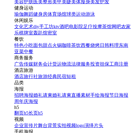
美容护肤
医美整形
美甲美睫
美体瘦身
美发护发
健身运动
瑜伽
舞蹈
健身房
体育场馆
球类运动
游泳
休闲娱乐
文化艺术
diy手工坊
ktv
酒吧
电影院
足疗按摩
茶馆
网吧
农家
乐
棋牌室
轰趴馆
密室
餐饮
特色小吃
面包甜点
火锅
咖啡茶饮
西餐
烧烤
日韩料理
东南
亚菜
中餐
商务服务
广告传媒
财务会计
货运物流
法律服务
投资担保
工商注册
酒店旅游
酒店
旅行社
旅游经典
民宿短租
品类
海报
招聘海报
婚礼请柬
婚礼请柬
直播素材
手绘海报
节日海报
周年庆海报
h5
翻页h5
长页h5
视频
企业宣传片
舞台背景
实拍视频
logo演绎
片头
手机海报