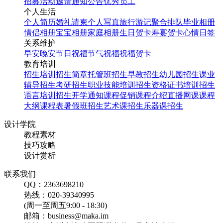
招募
活动邀请
通知公告
优秀员工
个人生活
个人简历
婚礼请柬
个人写真
旅行游记
聚合排队
毕业相册
情侣相册
宝宝相册
家庭相册
生日贺卡
寿宴贺卡
心情日签
关系维护
早安
晚安
节日祝福
节气祝福
祝福贺卡
教育培训
招生培训
招生简章
托管班招生
早教招生
幼儿园招生
课业
辅导招生
考研招生
职业技能培训招生
资格证书培训招生
语言培训招生
开学通知
课程促销
课程介绍
直播网课
课程
大纲
课程表
暑假班招生
艺术课招生
乐器课招生
设计学院
教程素材
技巧攻略
设计赏析
联系我们
QQ：2363698210
热线：020-39340995
(周一至周五9:00 - 18:30)
邮箱：business@maka.im