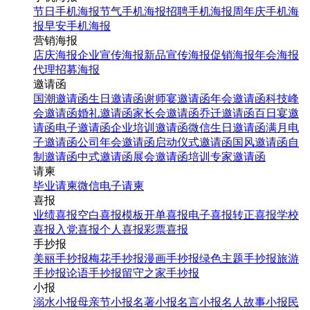
节日手机海报
节气手机海报
招聘手机海报
周年庆手机海
报
早安手机海报
营销海报
店庆海报
企业宣传海报
新品宣传海报
促销海报
年会海报
代理招募海报
邀请函
国潮邀请函
生日邀请函
谢师宴邀请函
年会邀请函
科技峰
会邀请函
婚礼邀请函
家长会邀请函
乔迁邀请函
百日宴邀
请函
电子邀请函
企业培训邀请函
微信生日邀请函
满月电
子邀请函
公司年会邀请函
启动仪式邀请函
国风邀请函
自
制邀请函
中式邀请函
展会邀请函
培训专家邀请函
请柬
毕业请柬
微信电子请柬
喜报
业绩喜报
空白喜报模板
开单喜报
电子喜报
转正喜报
学校
喜报
入党喜报
个人喜报
彩票喜报
手抄报
美丽手抄报
梅花手抄报
漫画手抄报
绿色主题手抄报
旅游
手抄报
论语手抄报
留守之家手抄报
小报
溺水小报
母亲节小报
名著小报
名言小报
名人故事小报
民