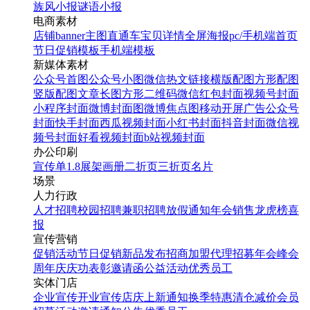
族风小报
谜语小报
电商素材
店铺banner
主图直通车
宝贝详情
全屏海报
pc/手机端首页
节日促销模板
手机端模板
新媒体素材
公众号首图
公众号小图
微信热文链接
横版配图
方形配图
竖版配图
文章长图
方形二维码
微信红包封面
视频号封面
小程序封面
微博封面图
微博焦点图
移动开屏广告
公众号
封面
快手封面
西瓜视频封面
小红书封面
抖音封面
微信视
频号封面
好看视频封面
b站视频封面
办公印刷
宣传单
1.8展架
画册
二折页
三折页
名片
场景
人力行政
人才招聘
校园招聘
兼职招聘
放假通知
年会
销售龙虎榜
喜
报
宣传营销
促销活动
节日促销
新品发布
招商加盟
代理招募
年会
峰会
周年庆
庆功表彰
邀请函
公益活动
优秀员工
实体门店
企业宣传
开业宣传
店庆
上新通知
换季特惠
清仓减价
会员