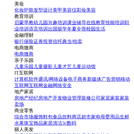
美妆
化妆
护肤
发型设计
美甲
美容仪
彩妆
美容
教育培训
启蒙早教
幼儿园
兴趣培训
课业辅导
在线教育
技能培训
职
业培训
语言培训
出国留学
冬夏令营
校园生活
金融理财
银行
保险
证券投资
信托
典当|拍卖
电商微商
电商
微商
亲子乐园
儿童乐园
儿童摄影
儿童才艺
儿童运动馆
IT互联网
计算机软件
通讯|网络设备
电子商务
新媒体
广告营销
移动
互联网
互联网金融
网络安全
地产家居
房地产经纪
房地产开发
物业管理
装修公司
家居家装
家装
卖场
商业零售
综合市场
服饰鞋包
食品饮料
商店超市
家电
母婴用品
生鲜
水果
珠宝饰品
家居清洁
3c数码
丽人美发