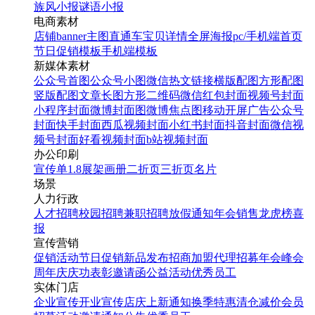
族风小报
谜语小报
电商素材
店铺banner
主图直通车
宝贝详情
全屏海报
pc/手机端首页
节日促销模板
手机端模板
新媒体素材
公众号首图
公众号小图
微信热文链接
横版配图
方形配图
竖版配图
文章长图
方形二维码
微信红包封面
视频号封面
小程序封面
微博封面图
微博焦点图
移动开屏广告
公众号
封面
快手封面
西瓜视频封面
小红书封面
抖音封面
微信视
频号封面
好看视频封面
b站视频封面
办公印刷
宣传单
1.8展架
画册
二折页
三折页
名片
场景
人力行政
人才招聘
校园招聘
兼职招聘
放假通知
年会
销售龙虎榜
喜
报
宣传营销
促销活动
节日促销
新品发布
招商加盟
代理招募
年会
峰会
周年庆
庆功表彰
邀请函
公益活动
优秀员工
实体门店
企业宣传
开业宣传
店庆
上新通知
换季特惠
清仓减价
会员