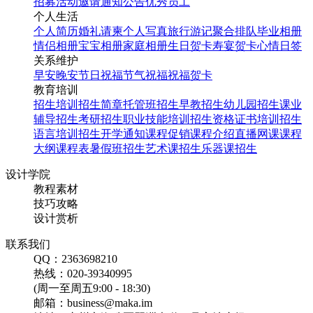
招募
活动邀请
通知公告
优秀员工
个人生活
个人简历
婚礼请柬
个人写真
旅行游记
聚合排队
毕业相册
情侣相册
宝宝相册
家庭相册
生日贺卡
寿宴贺卡
心情日签
关系维护
早安
晚安
节日祝福
节气祝福
祝福贺卡
教育培训
招生培训
招生简章
托管班招生
早教招生
幼儿园招生
课业
辅导招生
考研招生
职业技能培训招生
资格证书培训招生
语言培训招生
开学通知
课程促销
课程介绍
直播网课
课程
大纲
课程表
暑假班招生
艺术课招生
乐器课招生
设计学院
教程素材
技巧攻略
设计赏析
联系我们
QQ：2363698210
热线：020-39340995
(周一至周五9:00 - 18:30)
邮箱：business@maka.im