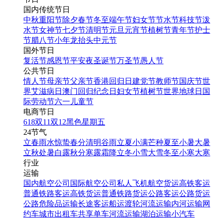
国内传统节日
中秋
重阳节
除夕
春节
冬至
端午节
妇女节
节水节
科技节
泼
水节
女神节
七夕节
清明节
元旦
元宵节
植树节
青年节
护士
节
腊八节
小年
龙抬头
中元节
国外节日
复活节
感恩节
平安夜
圣诞节
万圣节
愚人节
公共节日
情人节
母亲节
父亲节
香港回归日
建党节
教师节
国庆节
世
界艾滋病日
澳门回归纪念日
妇女节
植树节
世界地球日
国
际劳动节
六一儿童节
电商节日
618
双11
双12
黑色星期五
24节气
立春
雨水
惊蛰
春分
清明
谷雨
立夏
小满
芒种
夏至
小暑
大暑
立秋
处暑
白露
秋分
寒露
霜降
立冬
小雪
大雪
冬至
小寒
大寒
行业
运输
国内航空公司
国际航空公司
私人飞机
航空货运
高铁客运
普通铁路客运
高铁货运
普通铁路货运
公路客运
公路货运
公路危险品运输
长途客运
船运
渡轮
河流运输
内河运输
网
约车
城市出租车
共享单车
河流运输
湖泊运输
小汽车