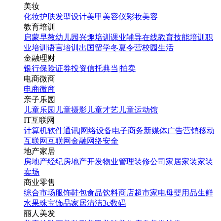
美妆
化妆
护肤
发型设计
美甲
美容仪
彩妆
美容
教育培训
启蒙早教
幼儿园
兴趣培训
课业辅导
在线教育
技能培训
职
业培训
语言培训
出国留学
冬夏令营
校园生活
金融理财
银行
保险
证券投资
信托
典当|拍卖
电商微商
电商
微商
亲子乐园
儿童乐园
儿童摄影
儿童才艺
儿童运动馆
IT互联网
计算机软件
通讯|网络设备
电子商务
新媒体
广告营销
移动
互联网
互联网金融
网络安全
地产家居
房地产经纪
房地产开发
物业管理
装修公司
家居家装
家装
卖场
商业零售
综合市场
服饰鞋包
食品饮料
商店超市
家电
母婴用品
生鲜
水果
珠宝饰品
家居清洁
3c数码
丽人美发