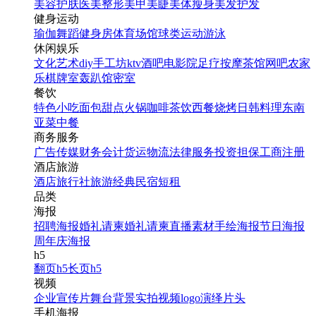
美容护肤
医美整形
美甲美睫
美体瘦身
美发护发
健身运动
瑜伽
舞蹈
健身房
体育场馆
球类运动
游泳
休闲娱乐
文化艺术
diy手工坊
ktv
酒吧
电影院
足疗按摩
茶馆
网吧
农家
乐
棋牌室
轰趴馆
密室
餐饮
特色小吃
面包甜点
火锅
咖啡茶饮
西餐
烧烤
日韩料理
东南
亚菜
中餐
商务服务
广告传媒
财务会计
货运物流
法律服务
投资担保
工商注册
酒店旅游
酒店
旅行社
旅游经典
民宿短租
品类
海报
招聘海报
婚礼请柬
婚礼请柬
直播素材
手绘海报
节日海报
周年庆海报
h5
翻页h5
长页h5
视频
企业宣传片
舞台背景
实拍视频
logo演绎
片头
手机海报