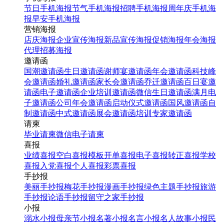
节日手机海报
节气手机海报
招聘手机海报
周年庆手机海
报
早安手机海报
营销海报
店庆海报
企业宣传海报
新品宣传海报
促销海报
年会海报
代理招募海报
邀请函
国潮邀请函
生日邀请函
谢师宴邀请函
年会邀请函
科技峰
会邀请函
婚礼邀请函
家长会邀请函
乔迁邀请函
百日宴邀
请函
电子邀请函
企业培训邀请函
微信生日邀请函
满月电
子邀请函
公司年会邀请函
启动仪式邀请函
国风邀请函
自
制邀请函
中式邀请函
展会邀请函
培训专家邀请函
请柬
毕业请柬
微信电子请柬
喜报
业绩喜报
空白喜报模板
开单喜报
电子喜报
转正喜报
学校
喜报
入党喜报
个人喜报
彩票喜报
手抄报
美丽手抄报
梅花手抄报
漫画手抄报
绿色主题手抄报
旅游
手抄报
论语手抄报
留守之家手抄报
小报
溺水小报
母亲节小报
名著小报
名言小报
名人故事小报
民