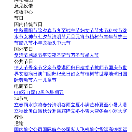
意见反馈
模板中心
节日
国内传统节日
中秋
重阳节
除夕
春节
冬至
端午节
妇女节
节水节
科技节
泼
水节
女神节
七夕节
清明节
元旦
元宵节
植树节
青年节
护士
节
腊八节
小年
龙抬头
中元节
国外节日
复活节
感恩节
平安夜
圣诞节
万圣节
愚人节
公共节日
情人节
母亲节
父亲节
香港回归日
建党节
教师节
国庆节
世
界艾滋病日
澳门回归纪念日
妇女节
植树节
世界地球日
国
际劳动节
六一儿童节
电商节日
618
双11
双12
黑色星期五
24节气
立春
雨水
惊蛰
春分
清明
谷雨
立夏
小满
芒种
夏至
小暑
大暑
立秋
处暑
白露
秋分
寒露
霜降
立冬
小雪
大雪
冬至
小寒
大寒
行业
运输
国内航空公司
国际航空公司
私人飞机
航空货运
高铁客运