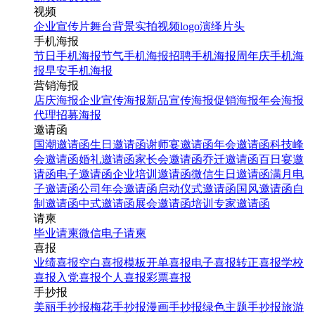
视频
企业宣传片
舞台背景
实拍视频
logo演绎
片头
手机海报
节日手机海报
节气手机海报
招聘手机海报
周年庆手机海
报
早安手机海报
营销海报
店庆海报
企业宣传海报
新品宣传海报
促销海报
年会海报
代理招募海报
邀请函
国潮邀请函
生日邀请函
谢师宴邀请函
年会邀请函
科技峰
会邀请函
婚礼邀请函
家长会邀请函
乔迁邀请函
百日宴邀
请函
电子邀请函
企业培训邀请函
微信生日邀请函
满月电
子邀请函
公司年会邀请函
启动仪式邀请函
国风邀请函
自
制邀请函
中式邀请函
展会邀请函
培训专家邀请函
请柬
毕业请柬
微信电子请柬
喜报
业绩喜报
空白喜报模板
开单喜报
电子喜报
转正喜报
学校
喜报
入党喜报
个人喜报
彩票喜报
手抄报
美丽手抄报
梅花手抄报
漫画手抄报
绿色主题手抄报
旅游