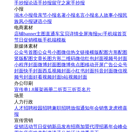
手抄报
论语手抄报
留守之家手抄报
小报
溺水小报
母亲节小报
名著小报
名言小报
名人故事小报
民
族风小报
谜语小报
电商素材
店铺banner
主图直通车
宝贝详情
全屏海报
pc/手机端首页
节日促销模板
手机端模板
新媒体素材
公众号首图
公众号小图
微信热文链接
横版配图
方形配图
竖版配图
文章长图
方形二维码
微信红包封面
视频号封面
小程序封面
微博封面图
微博焦点图
移动开屏广告
公众号
封面
快手封面
西瓜视频封面
小红书封面
抖音封面
微信视
频号封面
好看视频封面
b站视频封面
办公印刷
宣传单
1.8展架
画册
二折页
三折页
名片
场景
人力行政
人才招聘
校园招聘
兼职招聘
放假通知
年会
销售龙虎榜
喜
报
宣传营销
促销活动
节日促销
新品发布
招商加盟
代理招募
年会
峰会