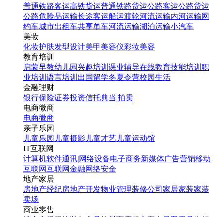
普通铁路客运
高铁货运
普通铁路货运
公路客运
公路货运
公路危险品运输
长途客运
船运
渡轮
河流运输
内河运输
网
约车
城市出租车
共享单车
河流运输
湖泊运输
小汽车
美妆
化妆
护肤
发型设计
美甲
美容仪
彩妆
美容
教育培训
启蒙早教
幼儿园
兴趣培训
课业辅导
在线教育
技能培训
职
业培训
语言培训
出国留学
冬夏令营
校园生活
金融理财
银行
保险
证券投资
信托
典当|拍卖
电商微商
电商
微商
亲子乐园
儿童乐园
儿童摄影
儿童才艺
儿童运动馆
IT互联网
计算机软件
通讯|网络设备
电子商务
新媒体
广告营销
移动
互联网
互联网金融
网络安全
地产家居
房地产经纪
房地产开发
物业管理
装修公司
家居家装
家装
卖场
商业零售