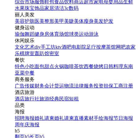
综合市场
服饰鞋包
食品饮料
商店超市
家电
母婴用品
生鲜
水果
珠宝饰品
家居清洁
3c数码
丽人美发
美容护肤
医美整形
美甲美睫
美体瘦身
美发护发
健身运动
瑜伽
舞蹈
健身房
体育场馆
球类运动
游泳
休闲娱乐
文化艺术
diy手工坊
ktv
酒吧
电影院
足疗按摩
茶馆
网吧
农家
乐
棋牌室
轰趴馆
密室
餐饮
特色小吃
面包甜点
火锅
咖啡茶饮
西餐
烧烤
日韩料理
东南
亚菜
中餐
商务服务
广告传媒
财务会计
货运物流
法律服务
投资担保
工商注册
酒店旅游
酒店
旅行社
旅游经典
民宿短租
品类
海报
招聘海报
婚礼请柬
婚礼请柬
直播素材
手绘海报
节日海报
周年庆海报
h5
翻页h5
长页h5