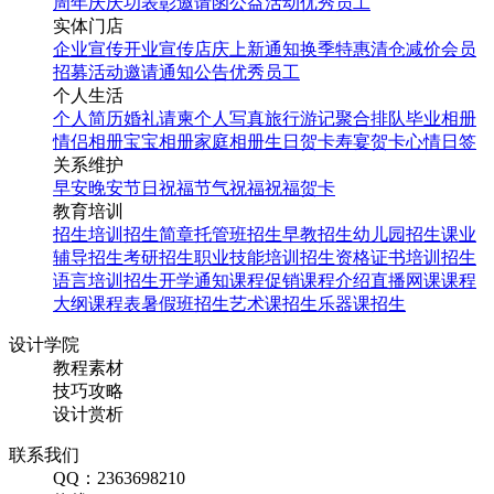
周年庆
庆功表彰
邀请函
公益活动
优秀员工
实体门店
企业宣传
开业宣传
店庆
上新通知
换季特惠
清仓减价
会员
招募
活动邀请
通知公告
优秀员工
个人生活
个人简历
婚礼请柬
个人写真
旅行游记
聚合排队
毕业相册
情侣相册
宝宝相册
家庭相册
生日贺卡
寿宴贺卡
心情日签
关系维护
早安
晚安
节日祝福
节气祝福
祝福贺卡
教育培训
招生培训
招生简章
托管班招生
早教招生
幼儿园招生
课业
辅导招生
考研招生
职业技能培训招生
资格证书培训招生
语言培训招生
开学通知
课程促销
课程介绍
直播网课
课程
大纲
课程表
暑假班招生
艺术课招生
乐器课招生
设计学院
教程素材
技巧攻略
设计赏析
联系我们
QQ：2363698210