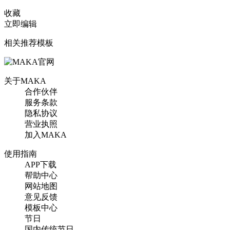
收藏
立即编辑
相关推荐模板
关于MAKA
合作伙伴
服务条款
隐私协议
营业执照
加入MAKA
使用指南
APP下载
帮助中心
网站地图
意见反馈
模板中心
节日
国内传统节日