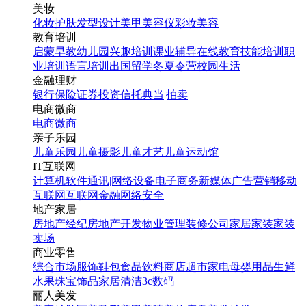
美妆
化妆
护肤
发型设计
美甲
美容仪
彩妆
美容
教育培训
启蒙早教
幼儿园
兴趣培训
课业辅导
在线教育
技能培训
职
业培训
语言培训
出国留学
冬夏令营
校园生活
金融理财
银行
保险
证券投资
信托
典当|拍卖
电商微商
电商
微商
亲子乐园
儿童乐园
儿童摄影
儿童才艺
儿童运动馆
IT互联网
计算机软件
通讯|网络设备
电子商务
新媒体
广告营销
移动
互联网
互联网金融
网络安全
地产家居
房地产经纪
房地产开发
物业管理
装修公司
家居家装
家装
卖场
商业零售
综合市场
服饰鞋包
食品饮料
商店超市
家电
母婴用品
生鲜
水果
珠宝饰品
家居清洁
3c数码
丽人美发