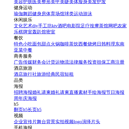
美容护肤
医美整形
美甲美睫
美体瘦身
美发护发
健身运动
瑜伽
舞蹈
健身房
体育场馆
球类运动
游泳
休闲娱乐
文化艺术
diy手工坊
ktv
酒吧
电影院
足疗按摩
茶馆
网吧
农家
乐
棋牌室
轰趴馆
密室
餐饮
特色小吃
面包甜点
火锅
咖啡茶饮
西餐
烧烤
日韩料理
东南
亚菜
中餐
商务服务
广告传媒
财务会计
货运物流
法律服务
投资担保
工商注册
酒店旅游
酒店
旅行社
旅游经典
民宿短租
品类
海报
招聘海报
婚礼请柬
婚礼请柬
直播素材
手绘海报
节日海报
周年庆海报
h5
翻页h5
长页h5
视频
企业宣传片
舞台背景
实拍视频
logo演绎
片头
手机海报