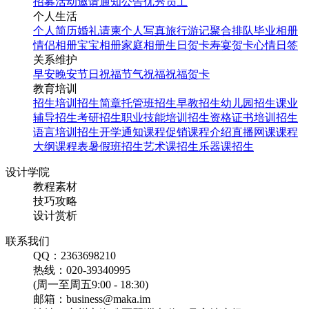
招募
活动邀请
通知公告
优秀员工
个人生活
个人简历
婚礼请柬
个人写真
旅行游记
聚合排队
毕业相册
情侣相册
宝宝相册
家庭相册
生日贺卡
寿宴贺卡
心情日签
关系维护
早安
晚安
节日祝福
节气祝福
祝福贺卡
教育培训
招生培训
招生简章
托管班招生
早教招生
幼儿园招生
课业
辅导招生
考研招生
职业技能培训招生
资格证书培训招生
语言培训招生
开学通知
课程促销
课程介绍
直播网课
课程
大纲
课程表
暑假班招生
艺术课招生
乐器课招生
设计学院
教程素材
技巧攻略
设计赏析
联系我们
QQ：2363698210
热线：020-39340995
(周一至周五9:00 - 18:30)
邮箱：business@maka.im