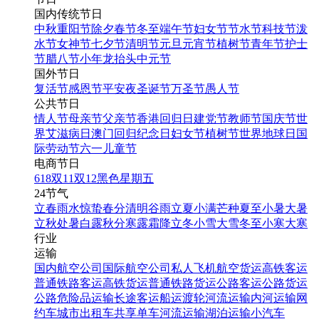
国内传统节日
中秋
重阳节
除夕
春节
冬至
端午节
妇女节
节水节
科技节
泼
水节
女神节
七夕节
清明节
元旦
元宵节
植树节
青年节
护士
节
腊八节
小年
龙抬头
中元节
国外节日
复活节
感恩节
平安夜
圣诞节
万圣节
愚人节
公共节日
情人节
母亲节
父亲节
香港回归日
建党节
教师节
国庆节
世
界艾滋病日
澳门回归纪念日
妇女节
植树节
世界地球日
国
际劳动节
六一儿童节
电商节日
618
双11
双12
黑色星期五
24节气
立春
雨水
惊蛰
春分
清明
谷雨
立夏
小满
芒种
夏至
小暑
大暑
立秋
处暑
白露
秋分
寒露
霜降
立冬
小雪
大雪
冬至
小寒
大寒
行业
运输
国内航空公司
国际航空公司
私人飞机
航空货运
高铁客运
普通铁路客运
高铁货运
普通铁路货运
公路客运
公路货运
公路危险品运输
长途客运
船运
渡轮
河流运输
内河运输
网
约车
城市出租车
共享单车
河流运输
湖泊运输
小汽车