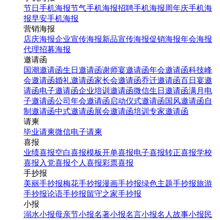
节日手机海报
节气手机海报
招聘手机海报
周年庆手机海
报
早安手机海报
营销海报
店庆海报
企业宣传海报
新品宣传海报
促销海报
年会海报
代理招募海报
邀请函
国潮邀请函
生日邀请函
谢师宴邀请函
年会邀请函
科技峰
会邀请函
婚礼邀请函
家长会邀请函
乔迁邀请函
百日宴邀
请函
电子邀请函
企业培训邀请函
微信生日邀请函
满月电
子邀请函
公司年会邀请函
启动仪式邀请函
国风邀请函
自
制邀请函
中式邀请函
展会邀请函
培训专家邀请函
请柬
毕业请柬
微信电子请柬
喜报
业绩喜报
空白喜报模板
开单喜报
电子喜报
转正喜报
学校
喜报
入党喜报
个人喜报
彩票喜报
手抄报
美丽手抄报
梅花手抄报
漫画手抄报
绿色主题手抄报
旅游
手抄报
论语手抄报
留守之家手抄报
小报
溺水小报
母亲节小报
名著小报
名言小报
名人故事小报
民