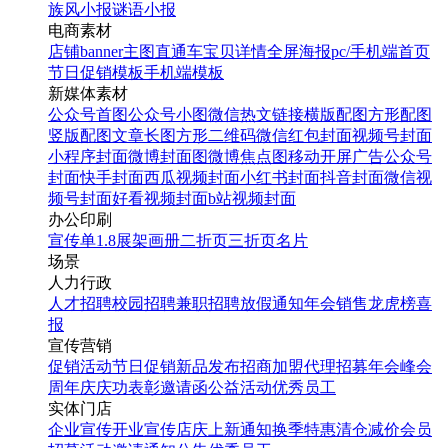
族风小报
谜语小报
电商素材
店铺banner
主图直通车
宝贝详情
全屏海报
pc/手机端首页
节日促销模板
手机端模板
新媒体素材
公众号首图
公众号小图
微信热文链接
横版配图
方形配图
竖版配图
文章长图
方形二维码
微信红包封面
视频号封面
小程序封面
微博封面图
微博焦点图
移动开屏广告
公众号
封面
快手封面
西瓜视频封面
小红书封面
抖音封面
微信视
频号封面
好看视频封面
b站视频封面
办公印刷
宣传单
1.8展架
画册
二折页
三折页
名片
场景
人力行政
人才招聘
校园招聘
兼职招聘
放假通知
年会
销售龙虎榜
喜
报
宣传营销
促销活动
节日促销
新品发布
招商加盟
代理招募
年会
峰会
周年庆
庆功表彰
邀请函
公益活动
优秀员工
实体门店
企业宣传
开业宣传
店庆
上新通知
换季特惠
清仓减价
会员