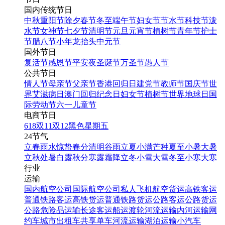
国内传统节日
中秋
重阳节
除夕
春节
冬至
端午节
妇女节
节水节
科技节
泼
水节
女神节
七夕节
清明节
元旦
元宵节
植树节
青年节
护士
节
腊八节
小年
龙抬头
中元节
国外节日
复活节
感恩节
平安夜
圣诞节
万圣节
愚人节
公共节日
情人节
母亲节
父亲节
香港回归日
建党节
教师节
国庆节
世
界艾滋病日
澳门回归纪念日
妇女节
植树节
世界地球日
国
际劳动节
六一儿童节
电商节日
618
双11
双12
黑色星期五
24节气
立春
雨水
惊蛰
春分
清明
谷雨
立夏
小满
芒种
夏至
小暑
大暑
立秋
处暑
白露
秋分
寒露
霜降
立冬
小雪
大雪
冬至
小寒
大寒
行业
运输
国内航空公司
国际航空公司
私人飞机
航空货运
高铁客运
普通铁路客运
高铁货运
普通铁路货运
公路客运
公路货运
公路危险品运输
长途客运
船运
渡轮
河流运输
内河运输
网
约车
城市出租车
共享单车
河流运输
湖泊运输
小汽车