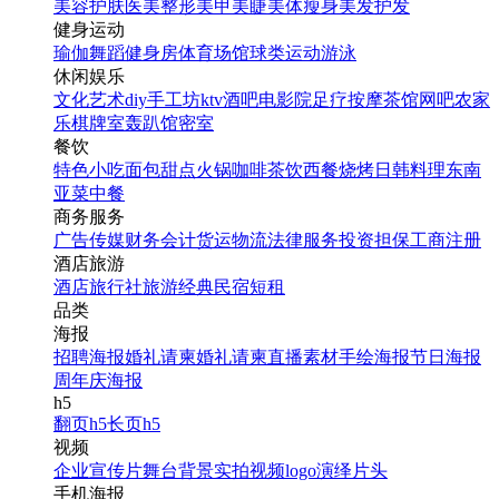
美容护肤
医美整形
美甲美睫
美体瘦身
美发护发
健身运动
瑜伽
舞蹈
健身房
体育场馆
球类运动
游泳
休闲娱乐
文化艺术
diy手工坊
ktv
酒吧
电影院
足疗按摩
茶馆
网吧
农家
乐
棋牌室
轰趴馆
密室
餐饮
特色小吃
面包甜点
火锅
咖啡茶饮
西餐
烧烤
日韩料理
东南
亚菜
中餐
商务服务
广告传媒
财务会计
货运物流
法律服务
投资担保
工商注册
酒店旅游
酒店
旅行社
旅游经典
民宿短租
品类
海报
招聘海报
婚礼请柬
婚礼请柬
直播素材
手绘海报
节日海报
周年庆海报
h5
翻页h5
长页h5
视频
企业宣传片
舞台背景
实拍视频
logo演绎
片头
手机海报