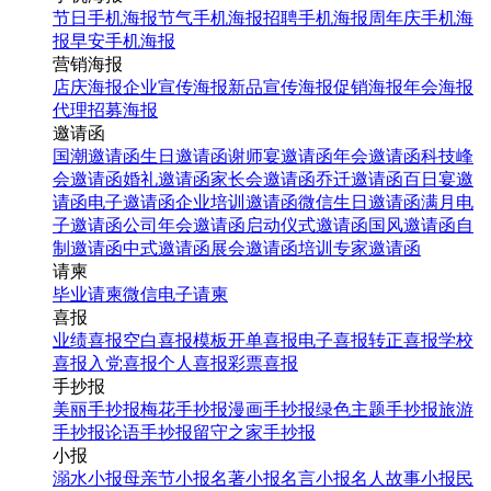
节日手机海报
节气手机海报
招聘手机海报
周年庆手机海
报
早安手机海报
营销海报
店庆海报
企业宣传海报
新品宣传海报
促销海报
年会海报
代理招募海报
邀请函
国潮邀请函
生日邀请函
谢师宴邀请函
年会邀请函
科技峰
会邀请函
婚礼邀请函
家长会邀请函
乔迁邀请函
百日宴邀
请函
电子邀请函
企业培训邀请函
微信生日邀请函
满月电
子邀请函
公司年会邀请函
启动仪式邀请函
国风邀请函
自
制邀请函
中式邀请函
展会邀请函
培训专家邀请函
请柬
毕业请柬
微信电子请柬
喜报
业绩喜报
空白喜报模板
开单喜报
电子喜报
转正喜报
学校
喜报
入党喜报
个人喜报
彩票喜报
手抄报
美丽手抄报
梅花手抄报
漫画手抄报
绿色主题手抄报
旅游
手抄报
论语手抄报
留守之家手抄报
小报
溺水小报
母亲节小报
名著小报
名言小报
名人故事小报
民