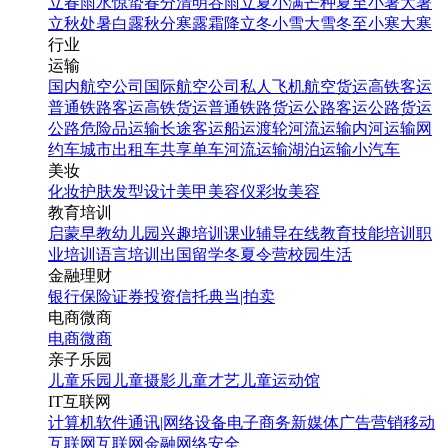
立春
雨水
惊蛰
春分
清明
谷雨
立夏
小满
芒种
夏至
小暑
大暑
立秋
处暑
白露
秋分
寒露
霜降
立冬
小雪
大雪
冬至
小寒
大寒
行业
运输
国内航空公司
国际航空公司
私人飞机
航空货运
高铁客运
普通铁路客运
高铁货运
普通铁路货运
公路客运
公路货运
公路危险品运输
长途客运
船运
渡轮
河流运输
内河运输
网
约车
城市出租车
共享单车
河流运输
湖泊运输
小汽车
美妆
化妆
护肤
发型设计
美甲
美容仪
彩妆
美容
教育培训
启蒙早教
幼儿园
兴趣培训
课业辅导
在线教育
技能培训
职
业培训
语言培训
出国留学
冬夏令营
校园生活
金融理财
银行
保险
证券投资
信托
典当|拍卖
电商微商
电商
微商
亲子乐园
儿童乐园
儿童摄影
儿童才艺
儿童运动馆
IT互联网
计算机软件
通讯|网络设备
电子商务
新媒体
广告营销
移动
互联网
互联网金融
网络安全