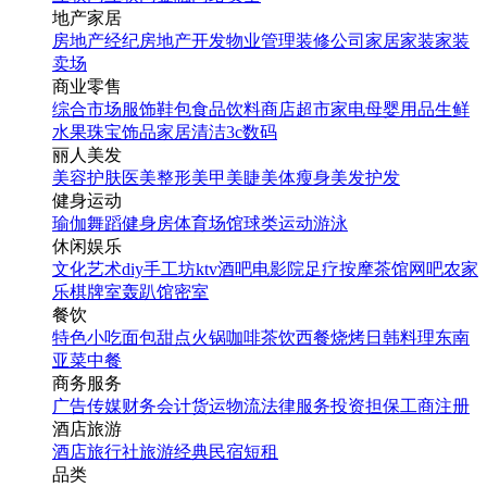
地产家居
房地产经纪
房地产开发
物业管理
装修公司
家居家装
家装
卖场
商业零售
综合市场
服饰鞋包
食品饮料
商店超市
家电
母婴用品
生鲜
水果
珠宝饰品
家居清洁
3c数码
丽人美发
美容护肤
医美整形
美甲美睫
美体瘦身
美发护发
健身运动
瑜伽
舞蹈
健身房
体育场馆
球类运动
游泳
休闲娱乐
文化艺术
diy手工坊
ktv
酒吧
电影院
足疗按摩
茶馆
网吧
农家
乐
棋牌室
轰趴馆
密室
餐饮
特色小吃
面包甜点
火锅
咖啡茶饮
西餐
烧烤
日韩料理
东南
亚菜
中餐
商务服务
广告传媒
财务会计
货运物流
法律服务
投资担保
工商注册
酒店旅游
酒店
旅行社
旅游经典
民宿短租
品类