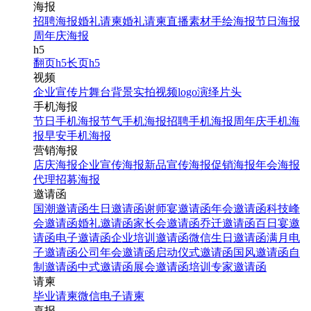
海报
招聘海报
婚礼请柬
婚礼请柬
直播素材
手绘海报
节日海报
周年庆海报
h5
翻页h5
长页h5
视频
企业宣传片
舞台背景
实拍视频
logo演绎
片头
手机海报
节日手机海报
节气手机海报
招聘手机海报
周年庆手机海
报
早安手机海报
营销海报
店庆海报
企业宣传海报
新品宣传海报
促销海报
年会海报
代理招募海报
邀请函
国潮邀请函
生日邀请函
谢师宴邀请函
年会邀请函
科技峰
会邀请函
婚礼邀请函
家长会邀请函
乔迁邀请函
百日宴邀
请函
电子邀请函
企业培训邀请函
微信生日邀请函
满月电
子邀请函
公司年会邀请函
启动仪式邀请函
国风邀请函
自
制邀请函
中式邀请函
展会邀请函
培训专家邀请函
请柬
毕业请柬
微信电子请柬
喜报