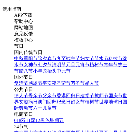
使用指南
APP下载
帮助中心
网站地图
意见反馈
模板中心
节日
国内传统节日
中秋
重阳节
除夕
春节
冬至
端午节
妇女节
节水节
科技节
泼
水节
女神节
七夕节
清明节
元旦
元宵节
植树节
青年节
护士
节
腊八节
小年
龙抬头
中元节
国外节日
复活节
感恩节
平安夜
圣诞节
万圣节
愚人节
公共节日
情人节
母亲节
父亲节
香港回归日
建党节
教师节
国庆节
世
界艾滋病日
澳门回归纪念日
妇女节
植树节
世界地球日
国
际劳动节
六一儿童节
电商节日
618
双11
双12
黑色星期五
24节气