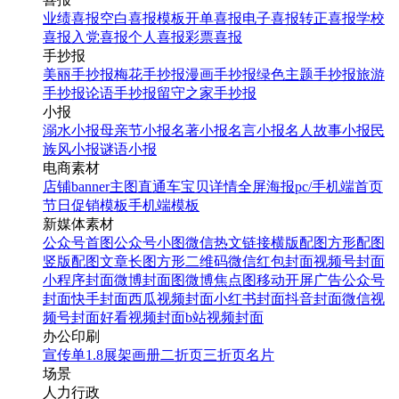
业绩喜报
空白喜报模板
开单喜报
电子喜报
转正喜报
学校
喜报
入党喜报
个人喜报
彩票喜报
手抄报
美丽手抄报
梅花手抄报
漫画手抄报
绿色主题手抄报
旅游
手抄报
论语手抄报
留守之家手抄报
小报
溺水小报
母亲节小报
名著小报
名言小报
名人故事小报
民
族风小报
谜语小报
电商素材
店铺banner
主图直通车
宝贝详情
全屏海报
pc/手机端首页
节日促销模板
手机端模板
新媒体素材
公众号首图
公众号小图
微信热文链接
横版配图
方形配图
竖版配图
文章长图
方形二维码
微信红包封面
视频号封面
小程序封面
微博封面图
微博焦点图
移动开屏广告
公众号
封面
快手封面
西瓜视频封面
小红书封面
抖音封面
微信视
频号封面
好看视频封面
b站视频封面
办公印刷
宣传单
1.8展架
画册
二折页
三折页
名片
场景
人力行政