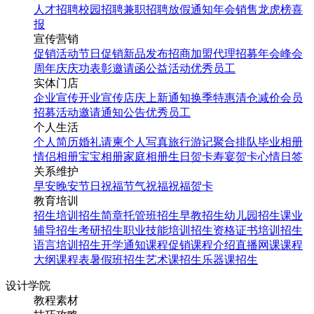
人才招聘
校园招聘
兼职招聘
放假通知
年会
销售龙虎榜
喜
报
宣传营销
促销活动
节日促销
新品发布
招商加盟
代理招募
年会
峰会
周年庆
庆功表彰
邀请函
公益活动
优秀员工
实体门店
企业宣传
开业宣传
店庆
上新通知
换季特惠
清仓减价
会员
招募
活动邀请
通知公告
优秀员工
个人生活
个人简历
婚礼请柬
个人写真
旅行游记
聚合排队
毕业相册
情侣相册
宝宝相册
家庭相册
生日贺卡
寿宴贺卡
心情日签
关系维护
早安
晚安
节日祝福
节气祝福
祝福贺卡
教育培训
招生培训
招生简章
托管班招生
早教招生
幼儿园招生
课业
辅导招生
考研招生
职业技能培训招生
资格证书培训招生
语言培训招生
开学通知
课程促销
课程介绍
直播网课
课程
大纲
课程表
暑假班招生
艺术课招生
乐器课招生
设计学院
教程素材