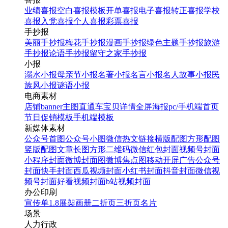
业绩喜报
空白喜报模板
开单喜报
电子喜报
转正喜报
学校
喜报
入党喜报
个人喜报
彩票喜报
手抄报
美丽手抄报
梅花手抄报
漫画手抄报
绿色主题手抄报
旅游
手抄报
论语手抄报
留守之家手抄报
小报
溺水小报
母亲节小报
名著小报
名言小报
名人故事小报
民
族风小报
谜语小报
电商素材
店铺banner
主图直通车
宝贝详情
全屏海报
pc/手机端首页
节日促销模板
手机端模板
新媒体素材
公众号首图
公众号小图
微信热文链接
横版配图
方形配图
竖版配图
文章长图
方形二维码
微信红包封面
视频号封面
小程序封面
微博封面图
微博焦点图
移动开屏广告
公众号
封面
快手封面
西瓜视频封面
小红书封面
抖音封面
微信视
频号封面
好看视频封面
b站视频封面
办公印刷
宣传单
1.8展架
画册
二折页
三折页
名片
场景
人力行政