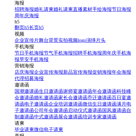
海报
招聘海报
婚礼请柬
婚礼请柬
直播素材
手绘海报
节日海报
周年庆海报
h5
翻页h5
长页h5
视频
企业宣传片
舞台背景
实拍视频
logo演绎
片头
手机海报
节日手机海报
节气手机海报
招聘手机海报
周年庆手机海
报
早安手机海报
营销海报
店庆海报
企业宣传海报
新品宣传海报
促销海报
年会海报
代理招募海报
邀请函
国潮邀请函
生日邀请函
谢师宴邀请函
年会邀请函
科技峰
会邀请函
婚礼邀请函
家长会邀请函
乔迁邀请函
百日宴邀
请函
电子邀请函
企业培训邀请函
微信生日邀请函
满月电
子邀请函
公司年会邀请函
启动仪式邀请函
国风邀请函
自
制邀请函
中式邀请函
展会邀请函
培训专家邀请函
请柬
毕业请柬
微信电子请柬
喜报