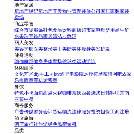
地产家居
房地产经纪
房地产开发
物业管理
装修公司
家居家装
家装
卖场
商业零售
综合市场
服饰鞋包
食品饮料
商店超市
家电
母婴用品
生鲜
水果
珠宝饰品
家居清洁
3c数码
丽人美发
美容护肤
医美整形
美甲美睫
美体瘦身
美发护发
健身运动
瑜伽
舞蹈
健身房
体育场馆
球类运动
游泳
休闲娱乐
文化艺术
diy手工坊
ktv
酒吧
电影院
足疗按摩
茶馆
网吧
农家
乐
棋牌室
轰趴馆
密室
餐饮
特色小吃
面包甜点
火锅
咖啡茶饮
西餐
烧烤
日韩料理
东南
亚菜
中餐
商务服务
广告传媒
财务会计
货运物流
法律服务
投资担保
工商注册
酒店旅游
酒店
旅行社
旅游经典
民宿短租
品类