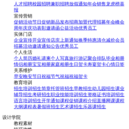
人才招聘
校园招聘
兼职招聘
放假通知
年会
销售龙虎榜
喜
报
宣传营销
促销活动
节日促销
新品发布
招商加盟
代理招募
年会
峰会
周年庆
庆功表彰
邀请函
公益活动
优秀员工
实体门店
企业宣传
开业宣传
店庆
上新通知
换季特惠
清仓减价
会员
招募
活动邀请
通知公告
优秀员工
个人生活
个人简历
婚礼请柬
个人写真
旅行游记
聚合排队
毕业相册
情侣相册
宝宝相册
家庭相册
生日贺卡
寿宴贺卡
心情日签
关系维护
早安
晚安
节日祝福
节气祝福
祝福贺卡
教育培训
招生培训
招生简章
托管班招生
早教招生
幼儿园招生
课业
辅导招生
考研招生
职业技能培训招生
资格证书培训招生
语言培训招生
开学通知
课程促销
课程介绍
直播网课
课程
大纲
课程表
暑假班招生
艺术课招生
乐器课招生
设计学院
教程素材