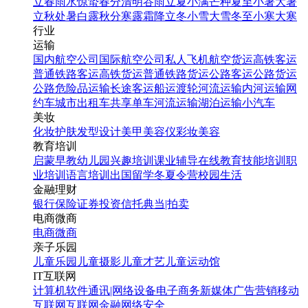
立春
雨水
惊蛰
春分
清明
谷雨
立夏
小满
芒种
夏至
小暑
大暑
立秋
处暑
白露
秋分
寒露
霜降
立冬
小雪
大雪
冬至
小寒
大寒
行业
运输
国内航空公司
国际航空公司
私人飞机
航空货运
高铁客运
普通铁路客运
高铁货运
普通铁路货运
公路客运
公路货运
公路危险品运输
长途客运
船运
渡轮
河流运输
内河运输
网
约车
城市出租车
共享单车
河流运输
湖泊运输
小汽车
美妆
化妆
护肤
发型设计
美甲
美容仪
彩妆
美容
教育培训
启蒙早教
幼儿园
兴趣培训
课业辅导
在线教育
技能培训
职
业培训
语言培训
出国留学
冬夏令营
校园生活
金融理财
银行
保险
证券投资
信托
典当|拍卖
电商微商
电商
微商
亲子乐园
儿童乐园
儿童摄影
儿童才艺
儿童运动馆
IT互联网
计算机软件
通讯|网络设备
电子商务
新媒体
广告营销
移动
互联网
互联网金融
网络安全