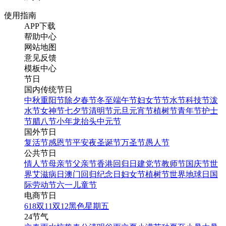
使用指南
APP下载
帮助中心
网站地图
意见反馈
模板中心
节日
国内传统节日
中秋
重阳节
除夕
春节
冬至
端午节
妇女节
节水节
科技节
泼
水节
女神节
七夕节
清明节
元旦
元宵节
植树节
青年节
护士
节
腊八节
小年
龙抬头
中元节
国外节日
复活节
感恩节
平安夜
圣诞节
万圣节
愚人节
公共节日
情人节
母亲节
父亲节
香港回归日
建党节
教师节
国庆节
世
界艾滋病日
澳门回归纪念日
妇女节
植树节
世界地球日
国
际劳动节
六一儿童节
电商节日
618
双11
双12
黑色星期五
24节气