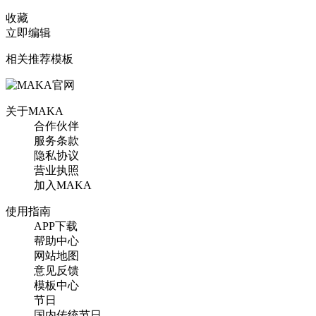
收藏
立即编辑
相关推荐模板
关于MAKA
合作伙伴
服务条款
隐私协议
营业执照
加入MAKA
使用指南
APP下载
帮助中心
网站地图
意见反馈
模板中心
节日
国内传统节日