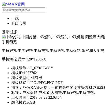
下载
升级会员
登录/注册
手机预览
中秋好礼 中国好蟹 中秋蟹礼 中秋送礼 中秋促销 阳澄湖大闸蟹
手机海报 尺寸 720*1280PX
模板编号：T_079C2WGY
模板ID:1077762
模板类型:手机海报
模板格式：JPG,JPEG,PNG,PDF
描述：*MAKA提示您：当前模版中的图文等素材纯属虚
标签：中秋促销,中秋节,大闸蟹,中秋好礼,中秋 蟹礼
上架时间：2018-08-29 22:03:54
颜色模式:RGB