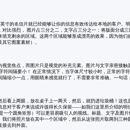
× 4 英寸的名信片就已经能够让你的信息有效传达给本地的客户
，对比强烈， 图片占三分之二，文字占三分之一：将版面分成三
来填充剩余的区域。这两个区域能够形成漂亮的效果，因为他们
及其它图案素材）。
为视觉焦点，而图片只是视觉的补充元素。图片与文字亲密接触
字符间隔要小！ 在正常情况下，当字体尺寸较小时，正常的字
间隔缩小一点，用眼睛来感觉就行了，不需要非常准确。一句话
然后看上两眼，放在桌子上一两天，然后，就扔进垃圾桶！这也
信息对于客户来说或许值得长久保留――如我们这里所介绍的明
，是一个圆角矩形）可以更容易吸引人的视线。标题、文字及图
。我们将照片放在其中一个区域中，然后从这张照片取两到三种
直接去到外面。