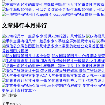
书籍封面尺寸的重要性与选择
招生海报如何做，可以
一般招
文章排行
本月排行
号首图图片模板
朋友圈背
手机海
书籍封面尺寸的重要性与选择
微信二维码设计
大气开业海
优惠券设计
复古开业海报
更多设计百科文章>>
热门标签
关于MAKA