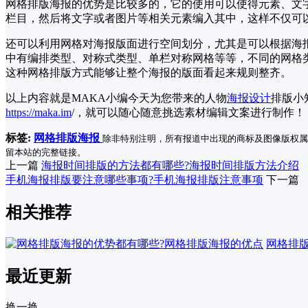
网格排版海报的优势是比较多的，它的使用可以使得元素、文
栏目，然后将文字或者图片等相关元素编入其中，这样不仅可
还可以利用网格对海报版面进行空间划分，尤其是可以根据海
中有编排类型、对称式类型、单栏对称网格等等，不同的网格
这种网格排版方式能够让整个海报的版面看起来规则整齐。
以上内容就是MAKA小编今天为您带来的人物
海报设计
排版小
https://maka.im
/，就可以随心随意挑选素材编辑文案进行制作！
标签:
网格排版海报
除非特别注明，所有报道中出现的商标及图像版权属
留本站的完整链接。
上一篇
海报时间排版的方法都有哪些?海报时间排版方法介绍
手机海报排版要注意哪些事项?手机海报排版注意事项
下一篇
相关推荐
网格排
最近更新
换一换