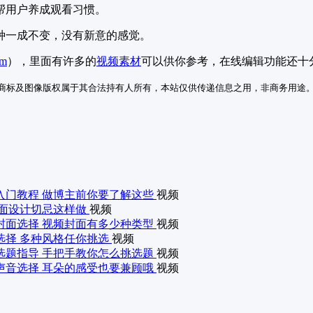
地帮用户养成观看习惯。
种一成不变，没有新意的感觉。
im
），里面有许多的
视频素材
可以供你参考，在线编辑功能还十
商标及图像版权属于其合法持有人所有，本站仅供传递信息之用，非商务用途
计入门教程 做博主前你要了解这些
视频
 封面设计切忌这样做
视频
计封面选择 视频封面有多少种类型
视频
头选择 多种风格任你挑选
视频
计选题指导 手把手教你怎么挑选题
视频
计声音选择 耳朵的感受也要兼顾哦
视频