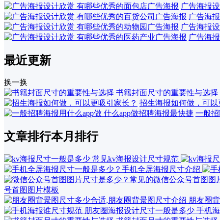
广告海报设
广告海报
广告海报设
广告海报
最近更新
换一换
书籍封面尺寸的重要性与选择
招生海报如何做，可以
一般招
文章排行
本月排行
号首图图片模板
朋友圈背
手机海