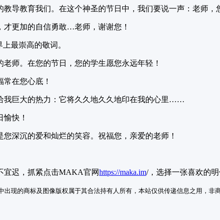
劳的教导教育我们。在这个神圣的节日中，我们要说一声：老师，
，才更加的自信勇敢…老师，谢谢您！
界上最崇高的敬词。
的老师。在您的节日，您的学生愿您永远年轻！
福常在您心底！
给我巨大的热力：它将久久地久久地印在我的心里……
日愉快！
是您深沉的爱和灿烂的笑容。祝福您，亲爱的老师！
宜迟，抓紧点击MAKA官网
https://maka.im
/，选择一张喜欢的
中出现的商标及图像版权属于其合法持有人所有，本站仅供传递信息之用，非