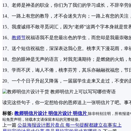
13、老师是神圣的职业，你们为了我们的学习成长，不辞辛
14、一路上有您的教导，才不会迷失方向；一路上有您的关注
15、我虔诚得不敢寻觅词汇，因为“老师”这两个字本身就是世
16、
教师节
祝福语我不是您最出色的学生，而您却是我最崇敬
17、送个短信祝福您，深深表达我心意。桃李天下漫花雨，幸
18、您的眼神是无声的语言，对我充满期待；是燃烧的火焰，
19、学而不厌，诲人不倦，桃李芬芳，其乐亦融融祝福您，节
20、一个个日子升起又降落，一届届学生走来又走过，不变的
读完这些句子，你一定想给你的恩师送上一张明信片了吧。事不
标签:
教师明信片设计
明信片设计
明信片
除非特别注明，所有报道
站免责声明，转载本文请保留本站的完整链接。
上一篇
公益海报设计图片盘点 每一句提醒都建立在事实上