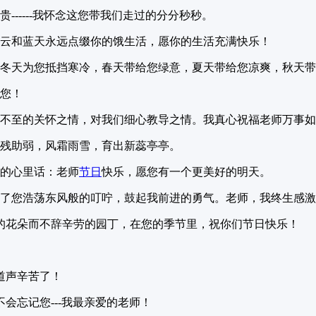
-----我怀念这您带我们走过的分分秒秒。
白云和蓝天永远点缀你的饿生活，愿你的生活充满快乐！
在冬天为您抵挡寒冷，春天带给您绿意，夏天带给您凉爽，秋天
念您！
不至的关怀之情，对我们细心教导之情。我真心祝福老师万事如意
扶残助弱，风霜雨雪，育出新蕊亭亭。
我的心里话：老师
节日
快乐，愿您有一个更美好的明天。
不了您浩荡东风般的叮咛，鼓起我前进的勇气。老师，我终生感
的花朵而不辞辛劳的园丁，在您的季节里，祝你们节日快乐！
道声辛苦了！
会忘记您---我最亲爱的老师！