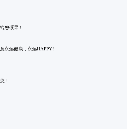
带给您硕果！
永远健康，永远HAPPY!
激您！