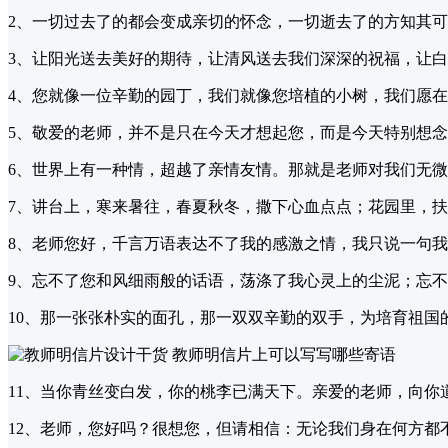
2、一切过去了的都会变成亲切的怀念，一切逝去了的方知其可贵-
3、让阳光送去美好的期待，让清风送去我们深深的祝福，让
4、您就像一位辛勤的园丁，我们就像您培植的小树，我们愿
5、敬爱的老师，并不是只在今天才想起您，而是今天特别想
6、世界上有一种情，超越了亲情友情。那就是老师对我们无微
7、讲台上，寒来暑往，春夏秋冬，撒下心血点点；花园里，
8、老师您好，千言万语表达不了我的感激之情，我只说一句
9、忘不了您和风细雨般的话语，荡涤了我心灵上的尘泥；忘
10、那一张张朴实的面孔，那一双双辛勤的双手，为培育祖国
11、当你青丝变白发，你的桃李已满天下。亲爱的老师，向你
12、老师，您好吗？很想您，但请相信：无论我们身在何方都不