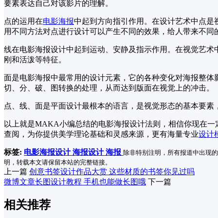
要素表达自己对该影片的理解。
点的运用在
电影海报
中起到方向指引作用。在设计艺术中点是
用不同方法对点进行设计可以产生不同的效果，给人带来不同
线在电影海报设计中起到运动、安静及指示作用。在视觉艺术
刚和活泼等特征。
面是电影海报中最常用的设计元素，它的各种变化对海报整体
切、分、破、图转换的处理，从而达到版面在视觉上的冲击。
点、线、面是平面设计最根本的语言，是视觉形态的基本要素
以上就是MAKA小编总结的电影海报设计法则，相信你现在一
查阅，为你提供美学理论基础和灵感来源，更有海量专业
设计
标签:
电影海报设计
海报设计
海报
除非特别注明，所有报道中出现的
明，转载本文请保留本站的完整链接。
上一篇
创意书签设计作品大赏 这些材质的书签你见过吗
微博文章长图设计教程 手机也能做长图哦
下一篇
相关推荐