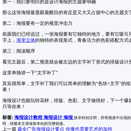
第一：我们要明白的是设计海报的主题要明确
那么这张海报最显眼最醒目的肯定是又大又占据中心的主题文
第二：海报要有一定的视觉冲击力
前面我们已经说过，一张海报要有它独特的地方，要有它吸引
字上，
渐变
立体
的独特的表现形式，青春活力的色彩搭配方式
第三：阅读顺序
看完主题后，第二视觉就会被左边的文字补丁形式的排版设计
这里单独讲一下“文字补丁”
其实很简单，文字补丁我们可以简单的理解为“色块+文字”的
果！
海报设计也能玩转花样，排版、色彩、文字做得好，下一个爆款
只等你来！
标签:
海报设计教程
海报设计
海报
除非特别注明，所有报道中出现的
明，转载本文请保留本站的完整链接。
上一篇
最全广告海报设计要点 传播也需要艺术的加持